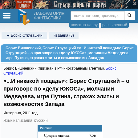
ЛАБОРАТОРИЯ
ФАНТАСТИКИ
поиск по жанру
расширенный
◄ Борис Стругацкий
издания (3)
Борис Вишневский, Борис Стругацкий ««...И никакой пощады»: Борис
Стругацкий – о приговоре по «делу ЮКОСа», молчании Медведева,
игре Путина, страхах элиты и возможностях Запада»
Борис Вишневский
(признан в РФ иностранным агентом),
Борис
Стругацкий
«...И никакой пощады»: Борис Стругацкий – о
приговоре по «делу ЮКОСа», молчании
Медведева, игре Путина, страхах элиты и
возможностях Запада
Интервью,
2011
год
Язык написания: русский
Рейтинг
Средняя оценка:
7.20