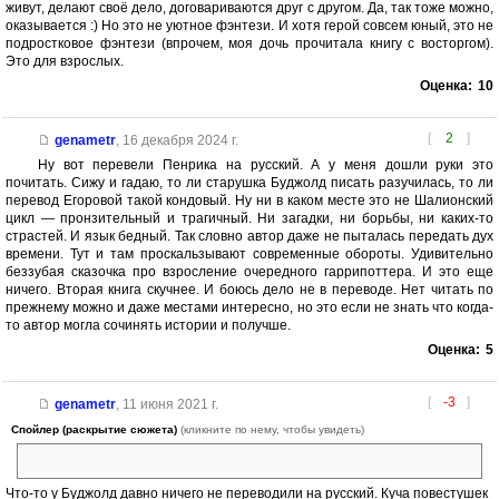
живут, делают своё дело, договариваются друг с другом. Да, так тоже можно,
оказывается :) Но это не уютное фэнтези. И хотя герой совсем юный, это не
подростковое фэнтези (впрочем, моя дочь прочитала книгу с восторгом).
Это для взрослых.
Оценка:
10
[
2
]
genametr
,
16 декабря 2024 г.
Ну вот перевели Пенрика на русский. А у меня дошли руки это
почитать. Сижу и гадаю, то ли старушка Буджолд писать разучилась, то ли
перевод Егоровой такой кондовый. Ну ни в каком месте это не Шалионский
цикл — пронзительный и трагичный. Ни загадки, ни борьбы, ни каких-то
страстей. И язык бедный. Так словно автор даже не пыталась передать дух
времени. Тут и там проскальзывают современные обороты. Удивительно
беззубая сказочка про взросление очередного гаррипоттера. И это еще
ничего. Вторая книга скучнее. И боюсь дело не в переводе. Нет читать по
прежнему можно и даже местами интересно, но это если не знать что когда-
то автор могла сочинять истории и получше.
Оценка:
5
[
-3
]
genametr
,
11 июня 2021 г.
Спойлер (раскрытие сюжета)
(кликните по нему, чтобы увидеть)
Один я прочитал как «Penis & Desdemona»? :)
Что-то у Буджолд давно ничего не переводили на русский. Куча повестушек