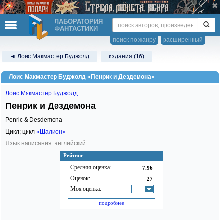
ЛАБОРАТОРИЯ
ФАНТАСТИКИ
поиск по жанру
расширенный
◄ Лоис Макмастер Буджолд
издания (16)
Лоис Макмастер Буджолд «Пенрик и Дездемона»
Лоис Макмастер Буджолд
Пенрик и Дездемона
Penric & Desdemona
Цикл; цикл
«Шалион»
Язык написания: английский
Рейтинг
Средняя оценка:
7.96
Оценок:
27
Моя оценка:
-
подробнее