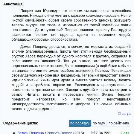
Аннотация:
Пенрик кин Юральд — в полном смысле слова волшебник
поневоле. Никогда он не мечтал о карьере храмового чародея. Но по
чистой случайности обрёл своего собственного демона, живущего
теперь внутри его тела, а избавиться от такой компании почти
невозможно. Да и нужно ли? Пенрик приносит присягу Бастарду и
становится членом его ордена, одним из немногих людей,
обладающих особыми способностями.
Демон Пенрику достался, впрочем, по меркам этих созданий
вполне благонамеренный. Триста лет этот некогда бесформенный
сгусток Хаоса переходил от одного носителя к другому, сохраняя в
себе копии их личностей. Так уж вышло, что все десять его
первоначальных носительниц были женщинами (а ещё были кобыла
и тигрица, но они не имеют особого значения). Поэтому Пенрик дал
своему демону женское имя Дездемона. Теперь им предстоит вместе
идти по жизни. Учить друг друга и вместе учиться новому. Лечить
людей и истреблять паразитов. Расследовать преступления и
выполнять секретные миссии. Заводить друзей и пытаться строить
семью. Читать, писать и переводить книги... Жизнь Пенрику
предстоит непростая, но ему помогут неистощимая
жизнерадостность, искренность и доброта. Не самые обычные
качества для чародея...
©
zarya
Содержание цикла:
по порядку
по году
по рейтингу
Демон Пенрика
/
Penric's Demon
(2015)
7.84 (59)
2 отз.
-