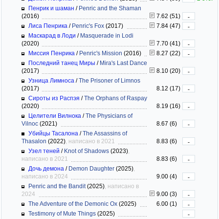
Пенрик и шаман
/
Penric and the Shaman
(2016)
7.62 (51)
-
Лиса Пенрика
/
Penric's Fox
(2017)
7.84 (47)
-
Маскарад в Лоди
/
Masquerade in Lodi
(2020)
7.70 (41)
-
Миссия Пенрика
/
Penric's Mission
(2016)
8.27 (22)
-
Последний танец Миры
/
Mira's Last Dance
(2017)
8.10 (20)
-
Узница Лимноса
/
The Prisoner of Limnos
(2017)
8.12 (17)
-
Сироты из Распэя
/
The Orphans of Raspay
(2020)
8.19 (16)
-
Целители Вилнока
/
The Physicians of
Vilnoc
(2021)
8.67 (6)
-
Убийцы Тасалона
/
The Assassins of
Thasalon
(2022)
, написано в 2021
8.83 (6)
-
Узел теней
/
Knot of Shadows
(2023)
,
написано в 2021
8.83 (6)
-
Дочь демона
/
Demon Daughter
(2025)
,
написано в 2024
9.00 (4)
-
Penric and the Bandit
(2025)
, написано в
2024
9.00 (3)
-
The Adventure of the Demonic Ox
(2025)
6.00 (1)
-
Testimony of Mute Things
(2025)
-