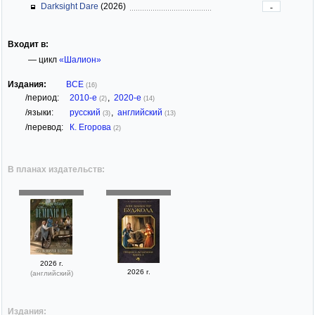
Darksight Dare
(2026)
-
Входит в:
— цикл
«Шалион»
Издания:
ВСЕ
(16)
/период:
2010-е
,
2020-е
(2)
(14)
/языки:
русский
,
английский
(3)
(13)
/перевод:
К. Егорова
(2)
В планах издательств:
2026 г.
2026 г.
(английский)
Издания: