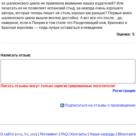
из шалионского цикла не привлекла внимание наших издателей? Или
печатать их не позволяет испанский стыд, за некогда очень хорошего
автора, которая теперь пишет не столь хорошо как раньше? Первые книги
шалионского цикла вышли вполне достойно. А вот все что после... да,
наверное, если и Пенрик в том стиле что Разделяющий нож, Криоожог и
Красная королева — тогда лучше оставаться в неведении.
Оценка:
5
Написать отзыв:
Писать отзывы могут только зарегистрированные посетители!
Регистрация
Подписаться на отзывы о произведении
О сайте
(
eng
,
fra
,
укр
) |
Регламент
|
FAQ
|
Контакты
|
Наши награды
|
ВКонтакте