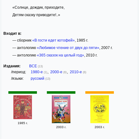
«Солнце, дождик, приходите,
Детям сказку приводите!..»
Входит в:
— сборник
«В гости едет котофей»
, 1985 г.
— антологию
«Любимое чтение от двух до пяти»
, 2007 г.
— антологию
«365 сказок на целый год»
, 2010 г.
Издания:
ВСЕ
(13)
/период:
1980-е
,
2000-е
,
2010-е
(1)
(6)
(6)
/языки:
русский
(13)
1985 г.
2003 г.
2003 г.