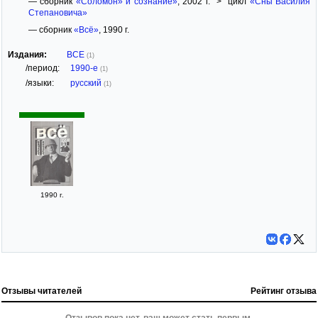
— сборник
«Соломон» и сознание»
, 2002 г. > цикл
«Сны Василия
Степановича»
— сборник
«Всё»
, 1990 г.
Издания:
ВСЕ
(1)
/период:
1990-е
(1)
/языки:
русский
(1)
1990 г.
Отзывы читателей
Рейтинг отзыва
Отзывов пока нет, ваш может стать первым.