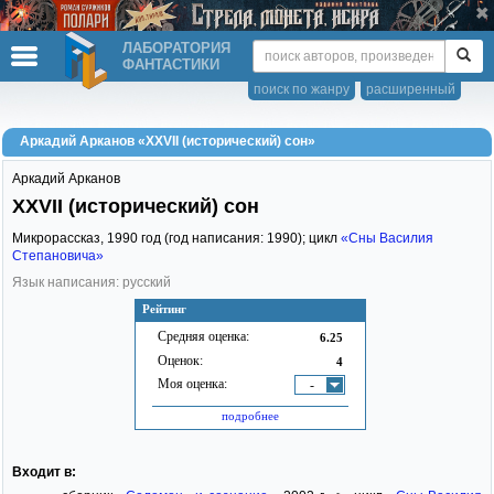
ЛАБОРАТОРИЯ
ФАНТАСТИКИ
поиск по жанру
расширенный
Аркадий Арканов «XXVII (исторический) сон»
Аркадий Арканов
XXVII (исторический) сон
Микрорассказ,
1990
год (год написания: 1990); цикл
«Сны Василия
Степановича»
Язык написания: русский
Рейтинг
Средняя оценка:
6.25
Оценок:
4
Моя оценка:
-
подробнее
Входит в: