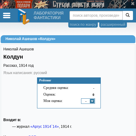
ЛАБОРАТОРИЯ
ФАНТАСТИКИ
поиск по жанру
расширенный
Николай Ашешов «Колдун»
Николай Ашешов
Колдун
Рассказ,
1914
год
Язык написания: русский
Рейтинг
Средняя оценка:
-
Оценок:
0
Моя оценка:
-
Входит в:
— журнал
«Аргус 1914`14»
, 1914 г.