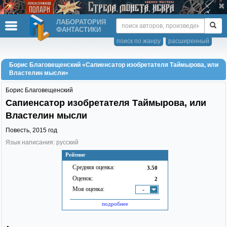
ЛАБОРАТОРИЯ
ФАНТАСТИКИ
поиск по жанру
расширенный
Борис Благовещенский «Сапиенсатор изобретателя Таймырова, или
Властелин мысли»
Борис Благовещенский
Сапиенсатор изобретателя Таймырова, или
Властелин мысли
Повесть,
2015
год
Язык написания: русский
Рейтинг
Средняя оценка:
3.50
Оценок:
2
Моя оценка:
-
подробнее