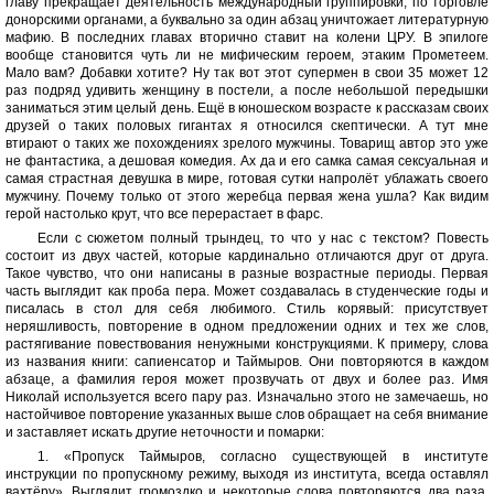
главу прекращает деятельность международный группировки, по торговле
донорскими органами, а буквально за один абзац уничтожает литературную
мафию. В последних главах вторично ставит на колени ЦРУ. В эпилоге
вообще становится чуть ли не мифическим героем, этаким Прометеем.
Мало вам? Добавки хотите? Ну так вот этот супермен в свои 35 может 12
раз подряд удивить женщину в постели, а после небольшой передышки
заниматься этим целый день. Ещё в юношеском возрасте к рассказам своих
друзей о таких половых гигантах я относился скептически. А тут мне
втирают о таких же похождениях зрелого мужчины. Товарищ автор это уже
не фантастика, а дешовая комедия. Ах да и его самка самая сексуальная и
самая страстная девушка в мире, готовая сутки напролёт ублажать своего
мужчину. Почему только от этого жеребца первая жена ушла? Как видим
герой настолько крут, что все перерастает в фарс.
Если с сюжетом полный трындец, то что у нас с текстом? Повесть
состоит из двух частей, которые кардинально отличаются друг от друга.
Такое чувство, что они написаны в разные возрастные периоды. Первая
часть выглядит как проба пера. Может создавалась в студенческие годы и
писалась в стол для себя любимого. Стиль корявый: присутствует
неряшливость, повторение в одном предложении одних и тех же слов,
растягивание повествования ненужными конструкциями. К примеру, слова
из названия книги: сапиенсатор и Таймыров. Они повторяются в каждом
абзаце, а фамилия героя может прозвучать от двух и более раз. Имя
Николай используется всего пару раз. Изначально этого не замечаешь, но
настойчивое повторение указанных выше слов обращает на себя внимание
и заставляет искать другие неточности и помарки:
1. «Пропуск Таймыров, согласно существующей в институте
инструкции по пропускному режиму, выходя из института, всегда оставлял
вахтёру». Выглядит громоздко и некоторые слова повторяются два раза.