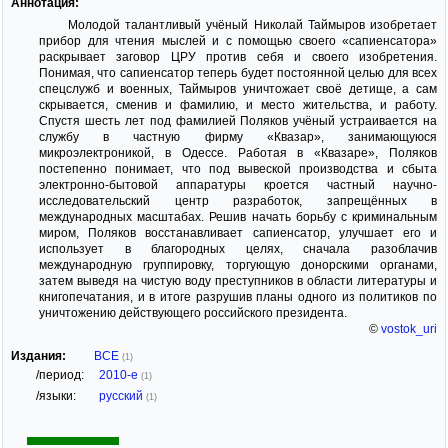
Аннотация:
Молодой талантливый учёный Николай Таймыров изобретает
прибор для чтения мыслей и с помощью своего «сапиенсатора»
раскрывает заговор ЦРУ против себя и своего изобретения.
Понимая, что сапиенсатор теперь будет постоянной целью для всех
спецслужб и военных, Таймыров уничтожает своё детище, а сам
скрывается, сменив и фамилию, и место жительства, и работу.
Спустя шесть лет под фамилией Поляков учёный устраивается на
службу в частную фирму «Квазар», занимающуюся
микроэлектроникой, в Одессе. Работая в «Квазаре», Поляков
постепенно понимает, что под вывеской производства и сбыта
электронно-бытовой аппаратуры кроется частный научно-
исследовательский центр разработок, запрещённых в
международных масштабах. Решив начать борьбу с криминальным
миром, Поляков восстанавливает сапиенсатор, улучшает его и
использует в благородных целях, сначала разоблачив
международную группировку, торгующую донорскими органами,
затем выведя на чистую воду преступников в области литературы и
книгопечатания, и в итоге разрушив планы одного из политиков по
уничтожению действующего российского президента.
©
vostok_uri
Издания:
ВСЕ
(1)
/период:
2010-е
(1)
/языки:
русский
(1)