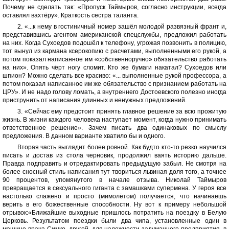
Почему не сделать так: «Пропуск Таймыров, согласно инструкции, всегда
оставлял вахтёру». Краткость сестра таланта.
2. «...к нему в гостиничный номер зашёл молодой развязный франт и,
представившись агентом американской спецслужбы, предложил работать
на них. Когда Сухоедов подошёл к телефону, угрожая позвонить в полицию,
тот вынул из кармана ксерокопию с расчетами, выполненными его рукой, а
потом показал написанное им «собственноручно» обязательство работать
на них». Опять чёрт ногу сломит. Кто же бумаги накатал? Сухоедов или
шпион? Можно сделать все красиво: «... выполненные рукой профессора, а
потом показал написанное им же обязательство с признанием работать на
ЦРУ». И не надо голову ломать, а внутреннего Достоевского полезно иногда
приструнить от написания длинных и ненужных предложений.
3. «Сейчас ему предстоит принять главное решение за всю прожитую
жизнь. В жизни каждого человека наступает момент, когда нужно принимать
ответственное решение». Зачем писать два одинаковых по смыслу
предложения. В данном варианте хватило бы и одного.
Вторая часть выглядит более ровной. Как будто кто-то резко научился
писать и достав из стола черновик, продолжил ваять историю дальше.
Правда подправить и отредактировать предыдущую забыл. Не смотря на
более сносный стиль написания тут твориться львиная доля того, а точнее
90 процентов, упомянутого в начале отзыва. Николай Таймыров
превращается в сексуального гиганта с замашками супермена. У героя все
настолько слажено и просто (мимолётом) получается, что начинаешь
верить в его божественные способности. Ну вот к примеру небольшой
отрывок:«Ближайшие выходные пришлось потратить на поездку в Белую
Церковь. Результатом поездки были два чипа, установленные один в
машине врача Симко, другой, для надежности задуманного предприятия, в