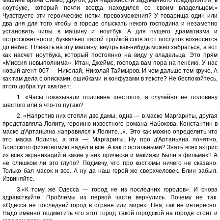
ноутбуке, который почти всегда находился со своим владельцем.»
Чувствуете эти героические нотки превозможения? У товарища один или
два дня для того чтобы в городе отыскать некого господина и незаметно
установить чипы в машину и ноутбук. А для пущего драматизма и
остросюжетности, буквально парой тройкой слов этот поступок возносится
до небес. Плевать на эту машину, внутрь как-нибудь можно забраться, а вот
как насчет ноутбука, который постоянно на виду у владельца. Это прям
«Миссия невыполнима». Итан, Джеймс, господа вам пора на пенсию. У нас
новый агент 007 — Николай, Николай Таймыров. И чем дальше тем круче. А
как там дела с описками, ошибками и конфузами в тексте? Не беспокойтесь,
этого добра тут хватает:
1. «Часы показывали половина шестого», а случайно не половину
шестого или я что-то путаю?
2. «Напротив них стояли две дамы, одна — в маске Маргариты, другая
представляла Лолиту, героиню известного романа Набокова. Константин в
маске д'Артаньяна направился к Лолите...». Это как можно определить что
это маска Лолиты, а эта — Маргариты. Ну про д'Артаньяна понятно,
Боярского физиономию надел и все. А как с остальными? Знать всех актрис
из всех экранизаций и какие у них прически и макияжи были в фильмах? А
не слишком ли это глупо? Подмечу, что про костюмы ничего не сказано.
Только бал масок и все. А ну да наш герой же сверхчеловек. Блин забыл.
Извиняйте.
3.«К тому же Одесса — город не из последних городов». И снова
здравствуйте. Проблемы из первой части вернулись. Почему не так:
«Одесса не последний город в стране или мире». Неа, так не интересно.
Надо именно подметить что этот город такой городской на городе стоит и