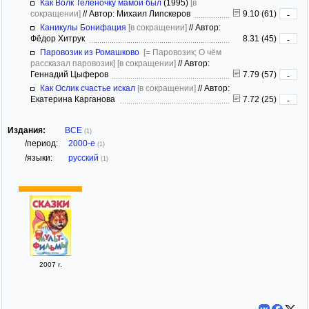
Как Волк Телёночку мамой был
(1995)
[в
сокращении]
//
Автор: Михаил Липскеров
9.10 (61)
-
Каникулы Бонифация
[в сокращении]
//
Автор:
Фёдор Хитрук
8.31 (45)
-
Паровозик из Ромашково
[= Паровозик; О чём
рассказал паровозик]
[в сокращении]
//
Автор:
Геннадий Цыферов
7.79 (57)
-
Как Ослик счастье искал
[в сокращении]
//
Автор:
Екатерина Карганова
7.72 (25)
-
Издания:
ВСЕ
(1)
/период:
2000-е
(1)
/языки:
русский
(1)
2007 г.