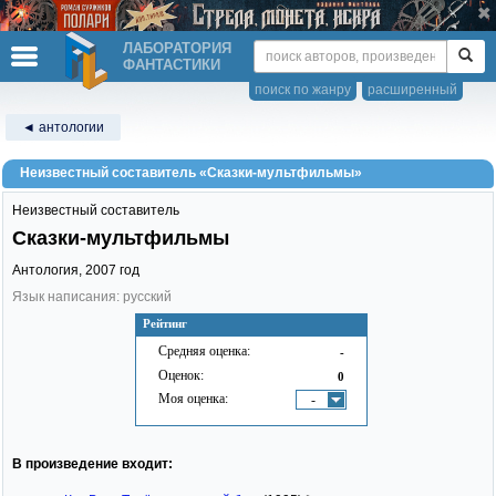
ЛАБОРАТОРИЯ
ФАНТАСТИКИ
поиск по жанру
расширенный
◄ антологии
Неизвестный составитель «Сказки-мультфильмы»
Неизвестный составитель
Сказки-мультфильмы
Антология,
2007
год
Язык написания: русский
Рейтинг
Средняя оценка:
-
Оценок:
0
Моя оценка:
-
В произведение входит: