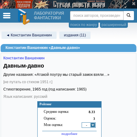
ЛАБОРАТОРИЯ
ФАНТАСТИКИ
поиск по жанру
расширенный
◄ Константин Ваншенкин
издания (11)
Константин Ваншенкин «Давным-давно»
Константин Ваншенкин
Давным-давно
Другие названия: «Атакой поутру мы старый замок взяли…»
[не путать со стихом 1951 г.]
Стихотворение,
1965
год (год написания: 1965)
Язык написания: русский
Рейтинг
Средняя оценка:
8.33
Оценок:
3
Моя оценка:
-
подробнее