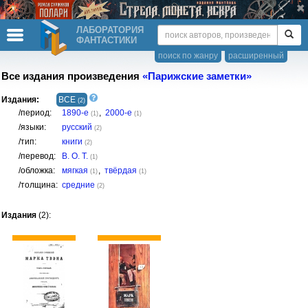
ЛАБОРАТОРИЯ
ФАНТАСТИКИ
поиск по жанру
расширенный
Все издания произведения
«Парижские заметки»
Издания:
ВСЕ
(2)
/период:
1890-е
,
2000-е
(1)
(1)
/языки:
русский
(2)
/тип:
книги
(2)
/перевод:
В. О. Т.
(1)
/обложка:
мягкая
,
твёрдая
(1)
(1)
/толщина:
средние
(2)
Издания
(2):