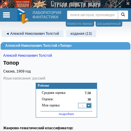
ЛАБОРАТОРИЯ
ФАНТАСТИКИ
поиск по жанру
расширенный
◄ Алексей Николаевич Толстой
издания (13)
Алексей Николаевич Толстой «Топор»
Алексей Николаевич Толстой
Топор
Сказка,
1909
год
Язык написания: русский
Рейтинг
Средняя оценка:
7.50
Оценок:
38
Моя оценка:
-
подробнее
Жанрово-тематический классификатор: