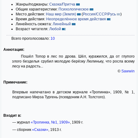
Жанры/поджанры:
Сказка/Притча
Общие характеристики:
Психологическое
Место действия:
Наш мир (Земля)
(
Россия/СССР/Русь
)
Время действия:
Неопределённое время действия
Линейность сюжета:
Линейный
Возраст читателя:
Любой
Всего проголосовало:
10
Аннотация:
Пошёл Топор в лес по дрова. Шёл, куражился, да от глупого
злого безделья срубил молодую берёзку Люлиньку, что росла всему
лесу на радость...
©
Sawwin
Примечание:
Впервые напечатано в детском журнале «Тропинка», 1909, № 1,
подписано Мирза Тургень (псевдоним А.Н. Толстого).
Входит в:
— журнал
«Тропинка, №1, 1909»
, 1909 г.
— сборник
«Сказки»
, 1913 г.