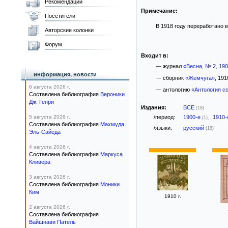
Рекомендации
Примечание:
Посетители
В 1918 году переработано 
Авторские колонки
Форум
Входит в:
— журнал
«Весна, № 2, 19
информация, новости
— сборник
«Жемчуга»
, 1910
6 августа 2026 г.
— антологию
«Антология с
Составлена библиография
Вероники
Дж. Генри
Издания:
ВСЕ
(18)
5 августа 2026 г.
/период:
1900-е
,
1910
(1)
Составлена библиография
Махмуда
/языки:
русский
(18)
Эль-Сайеда
4 августа 2026 г.
Составлена библиография
Маркуса
Кливера
3 августа 2026 г.
Составлена библиография
Моники
Ким
1910 г.
2 августа 2026 г.
Составлена библиография
Вайшнави Патель