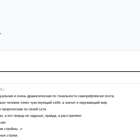
>
6 г.
уальная и очень драматическая по тональности саморефлексия поэта.
лько человек тонко чувствующий себя, а значит и окружающий мир.
 пророческим по своей сути.
, а его творца не задушат, правда, а расстреляют.
льцы
м стройны...»
ные строки.