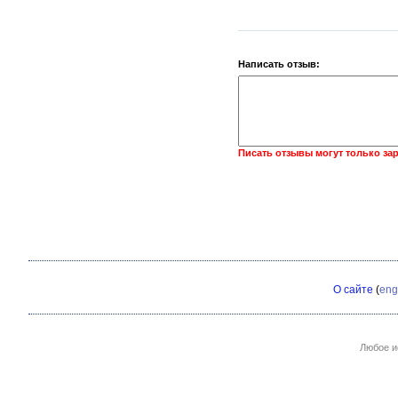
Написать отзыв:
Писать отзывы могут только за
О сайте
(
eng
Любое и