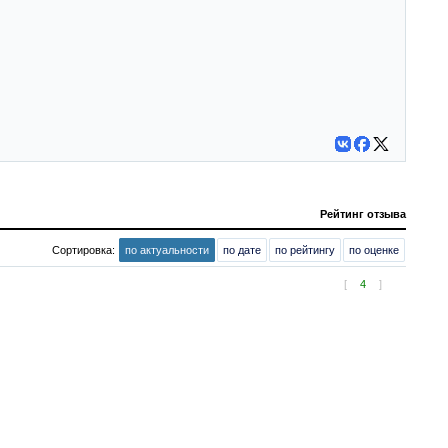
Рейтинг отзыва
Сортировка:
по актуальности
по дате
по рейтингу
по оценке
[
4
]