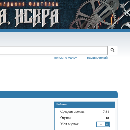
поиск по жанру
расширенный
Рейтинг
Средняя оценка:
7.61
Оценок:
18
Моя оценка:
-