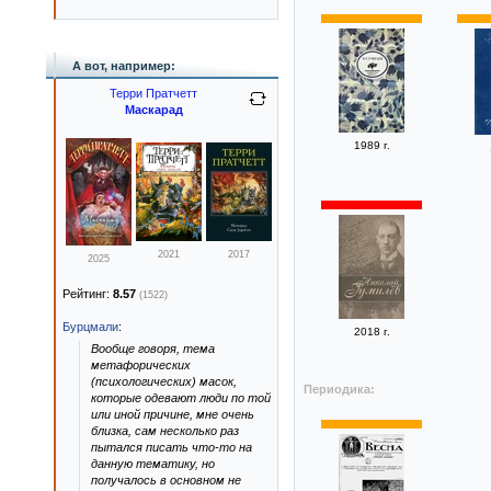
А вот, например:
Терри Пратчетт
Маскарад
1989 г.
2021
2017
2025
Рейтинг:
8.57
(1522)
Бурцмали
:
2018 г.
Вообще говоря, тема
метафорических
(психологических) масок,
Периодика:
которые одевают люди по той
или иной причине, мне очень
близка, сам несколько раз
пытался писать что-то на
данную тематику, но
получалось в основном не