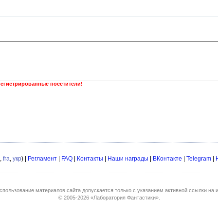
регистрированные посетители!
,
fra
,
укр
) |
Регламент
|
FAQ
|
Контакты
|
Наши награды
|
ВКонтакте
|
Telegram
|
спользование материалов сайта допускается только с указанием активной ссылки на и
© 2005-2026
«Лаборатория Фантастики»
.