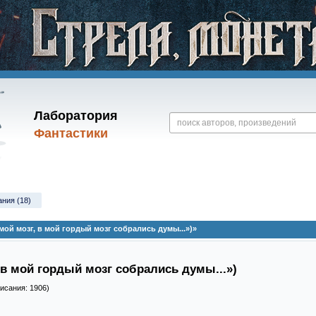
Лаборатория
Фантастики
ания (18)
ой мозг, в мой гордый мозг собрались думы...»)»
 в мой гордый мозг собрались думы...»)
писания: 1906)