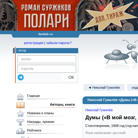
fantlab ru
регистрация
|
забыли пароль?
вход
OK
◄ Николай Гумилёв
изд
Главная
Николай Гумилёв «Думы («В м
Авторы, книги
Николай Гумилёв
Новинки и планы
Думы («В мой мозг,
Награды, премии
Стихотворение,
1908
год (год на
Рейтинги
Язык написания: русский