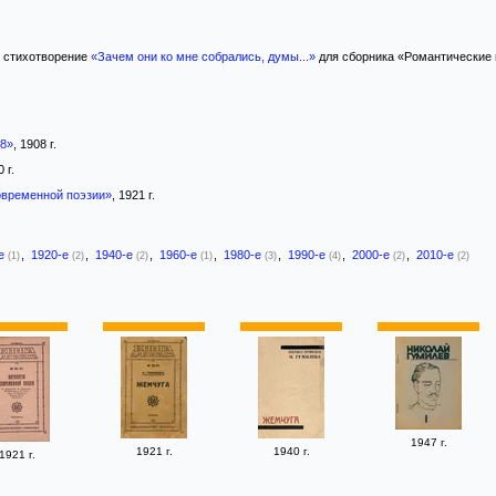
в стихотворение
«Зачем они ко мне собрались, думы...»
для сборника «Романтические 
08»
, 1908 г.
 г.
овременной поэзии»
, 1921 г.
-е
,
1920-е
,
1940-е
,
1960-е
,
1980-е
,
1990-е
,
2000-е
,
2010-е
(1)
(2)
(2)
(1)
(3)
(4)
(2)
(2)
1947 г.
1921 г.
1940 г.
1921 г.