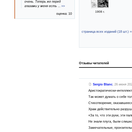
очень. Теперь же перед
глазами у меня есть
...
>>
1908 г.
оценка: 10
страница всех изданий (18 шт.) >
Отзывы читателей
Sergio Blanc
,
26 июня 202
Аристократически-интеллект
Так может думать о себе то
Стихотворение, оказавшееся
Храм действительно разрушат
«За то, что эти руки, эти па
Не знали плуга, были слишко
Замечательные, пронзитель