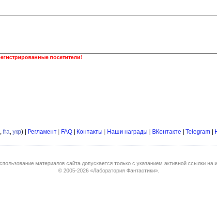
регистрированные посетители!
,
fra
,
укр
) |
Регламент
|
FAQ
|
Контакты
|
Наши награды
|
ВКонтакте
|
Telegram
|
спользование материалов сайта допускается только с указанием активной ссылки на и
© 2005-2026
«Лаборатория Фантастики»
.