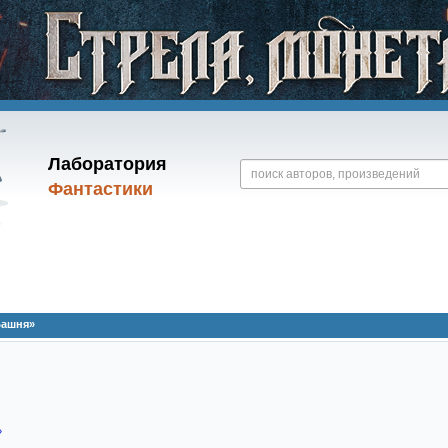
Лаборатория
Фантастики
Башня»
»