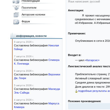
Рекомендации
Язык написания: русский
Посетители
Аннотация:
Авторские колонки
Я прожил насыщенную
средневековье с мечниками
Форум
об Избранном. А Избранным
Примечание:
информация, новости
Опубликовано в сети в 2016
9 августа 2026 г.
Составлена библиография
Николая
Гейнце
Входит в:
7 августа 2026 г.
Составлена библиография
Оливера
— цикл
«Катарсис»
К. Лэнгмида
Лингвистический анализ текст
6 августа 2026 г.
Приблизительно страниц: 2
Составлена библиография
Вероники
Дж. Генри
Активный словарный запас:
Средняя длина предложения
5 августа 2026 г.
Доля диалогов в тексте: 29
Составлена библиография
Махмуда
подробные результаты ан
Эль-Сайеда
4 августа 2026 г.
Похожие произведения:
Составлена библиография
Маркуса
Кливера