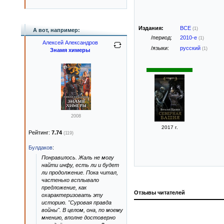
Издания:
ВСЕ
(1)
А вот, например:
/период:
2010-е
(1)
Алексей Александров
/языки:
русский
(1)
Знамя химеры
2008
2017 г.
Рейтинг:
7.74
(119)
Булдаков
:
Понравилось. Жаль не могу
найти инфу, есть ли и будет
ли продолжение. Пока читал,
частенько всплывало
предложение, как
Отзывы читателей
охарактеризовать эту
историю. "Суровая правда
войны". В целом, она, по моему
мнению, вполне достоверно