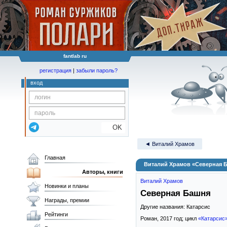
fantlab ru
регистрация
|
забыли пароль?
вход
OK
◄ Виталий Храмов
Главная
Виталий Храмов «Северная 
Авторы, книги
Виталий Храмов
Новинки и планы
Северная Башня
Награды, премии
Другие названия: Катарсис
Рейтинги
Роман,
2017
год; цикл
«Катарсис