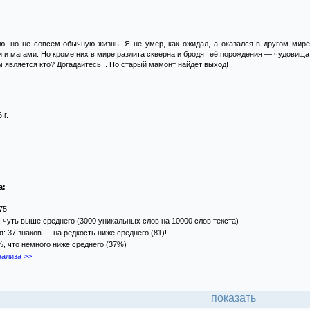
, но не совсем обычную жизнь. Я не умер, как ожидал, а оказался в другом мире.
 и магами. Но кроме них в мире разлита скверна и бродят её порождения — чудовища
 является кто? Догадайтесь... Но старый мамонт найдет выход!
 г.
а:
75
 чуть выше среднего (3000 уникальных слов на 10000 слов текста)
: 37 знаков — на редкость ниже среднего (81)!
%, что немного ниже среднего (37%)
ализа >>
показать