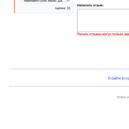
передаёт суть книги. Да,
...
>>
Написать отзыв:
оценка: 10
Писать отзывы могут только за
О сайте
(
eng
Любое и