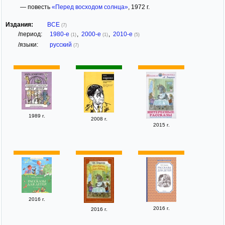
— повесть
«Перед восходом солнца»
, 1972 г.
Издания:
ВСЕ
(7)
/период:
1980-е
,
2000-е
,
2010-е
(1)
(1)
(5)
/языки:
русский
(7)
1989 г.
2008 г.
2015 г.
2016 г.
2016 г.
2016 г.