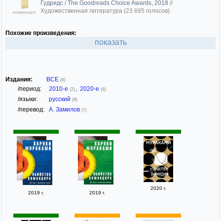
Гудридс / The Goodreads Choice Awards, 2018
//
Художественная литература (23 695 голосов)
номинант
Похожие произведения:
показать
Издания:
ВСЕ
(8)
/период:
2010-е
,
2020-е
(2)
(6)
/языки:
русский
(8)
/перевод:
А. Замилов
(7)
2020 г.
2019 г.
2019 г.