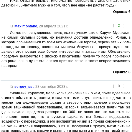
P.P.S. Отвратительные, многократно повторяемые диалоги 13-летней
девочки и 36-летнего мужика о том, что у неё ещё «не растёт грудь».
Оценка:
6
[
2
]
Maximontano
,
28 апреля 2021 г.
Легкое непринужденное чтиво, все в лучшем стиле Харуки Мураками,
не самый сильный роман, но внимания достоин определенно. Роман, в
котором проникаешься ко всем без исключения героям, переживая их боль
с каждым по своему, элементы мистики безусловно присутствуют, что
делают этот роман еще более интересным и загадочным. Обязательно
продолжу знакомиться с японским писателям, почему то после прочтения
его романов на душе становится приятно-легко, в такое непростоедлявсех
нас время.
Оценка:
8
[
0
]
sergey_sst
,
23 сентября 2023 г.
типичный Мураками, меланхолия, описания ни о чем, почти идеальное
чтиво чтобы лететь ,скажем, в самолете или закутавшись в плед читать в
кресле под аккомпанемент дождя и стерео стойки. модное в последнее
время зацикленной повествование, история заканчивается почти там же
где и начало, проделав разворот на 360. не знаю как это читается на
японском, понятно, что в русском варианте мы больше подвержены
воздействию переводчика и его восприятия жизни в Японии современной и
не очень. история понравилась, 8 из 10..послушал Штрауса, виски пить не
захотелось, сделать сасими и съесть его под вино и с видом на тихий океан