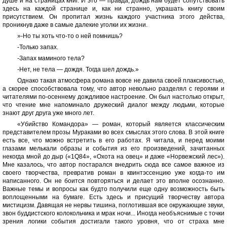
душе и на страницах книг. И это — правда, дождь нам будет сопутствовать
здесь на каждой странице и, как ни странно, украшать книгу своим
присутствием. Он пропитал жизнь каждого участника этого действа,
проникнув даже в самые далекие уголки их жизни.
»-Но ты хоть что-то о ней помнишь?
-Только запах.
-Запах маминого тела?
-Нет, не тела — дождя. Тогда шел дождь.»
Однако такая атмосфера романа вовсе не давила своей плаксивостью,
а скорее способствовала тому, что автор невольно разделял с героями и
читателями по-осеннему дождливое настроение. Он был настолько открыт,
что чтение мне напоминало дружеский диалог между людьми, которые
знают друг друга уже много лет.
«Убийство Командора» — роман, который является классическим
представителем прозы Мураками во всех смыслах этого слова. В этой книге
есть все, что можно встретить в его работах. Я читала, и перед моими
глазами мелькали образы и события из его произведений, зачитанных
некогда мной до дыр («1Q84», «Охота на овец» и даже «Норвежский лес»).
Мне казалось, что автор постарался внедрить сюда все самое важное из
своего творчества, превратив роман в квинтэссенцию уже когда-то им
написанного. Он не боится повторяться и делает это вполне осознанно.
Важные темы и вопросы как будто получили еще одну возможность быть
воплощенными на бумаге. Есть здесь и присущий творчеству автора
мистицизм. Давящая не нервы тишина, поглотившая все окружающие звуки,
звон буддистского колокольчика и мрак ночи... Иногда необъяснимые с точки
зрения логики события достигали такого уровня, что от страха мне