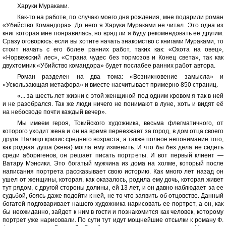
Харуки Мураками.
Как-то на работе, по случаю моего дня рождения, мне подарили роман
«Убийство Командора». До него я Харуки Мураками не читал. Это одна из
книг которая мне понравилась, но вряд ли я буду рекомендовать ее другим.
Сразу оговорюсь: если вы хотите начать знакомство с книгами Мураками, то
стоит начать с его более ранних работ, таких как: «Охота на овец»,
«Норвежский лес», «Страна чудес без тормозов и Конец света», так как
двухтомник «Убийство командора» будет послабее ранних работ автора.
Роман разделен на два тома: «Возникновение замысла» и
«Ускользающая метафора» и вместе насчитывает примерно 850 страниц.
«... за шесть лет жизни с этой женщиной под одним кровом я так в ней
и не разобрался. Так же люди ничего не понимают в луне, хоть и видят её
на небосводе почти каждый вечер».
Мы имеем героя, Токийского художника, весьма флегматичного, от
которого уходит жена и он на время переезжает за город, в дом отца своего
друга. Налицо кризис среднего возраста, а также полное непонимание того,
как родная душа (жена) могла ему изменить. И что бы без дела не сидеть
среди аборигенов, он решает писать портреты. И вот первый клиент —
Ватару Мэнсики. Это богатый мужчина из дома на холме, который после
написания портрета рассказывает свою историю. Как много лет назад он
ушел от женщины, которая, как оказалось, родила ему дочь, которая живет
тут рядом, с другой стороны долины, ей 13 лет, и он давно наблюдает за ее
судьбой, боясь даже подойти к ней, не то что заявить об отцовстве. Данный
богатей подговаривает нашего художника нарисовать ее портрет, а он, как
бы неожиданно, зайдет к ним в гости и познакомится как человек, которому
портрет уже нарисовали. По сути тут идут мощнейшие отсылки к роману Ф.