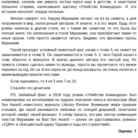
например, узнаем, как умерла сестра героя еще в детстве, и некоторое
прошлое старика, написавшего картину «Убийство Командора». И эти
истории наполнят сердце печалью.
Многие говорят, что Харуки Мураками читают не из-за сюжета, а для
погружения в мир, написанный автором. И знаете, я в это верю. Будь этот
роман написан в другом стиле, но с таким же сюжетом, то это была бы
плохая книга. Но написанная в стиле Мураками, она приобретает какие-то
иные краски, тебе просто нравится читать. Видимо, это феномен прозы
Мураками.
Герой проходит условный сюжетный круг, начав с точки А, но сюжет не
заканчивается в точке Б. Он заканчивается в точке А. С чего Герой начал к
тому обратно и вернулся. В книгах данного автора это частый ход. Из
сюжета сложно сделать какие-то выводы, просто вы прочитаете что мужик
пережил за год. Из-за этого герои не до конца раскрыты, не очень понятно к
каким выводам пришли они сами.
Если оценивать, то 4 из 5 или 7 из 10.
Спасибо что дочитали.
P.S. Забавный факт: в 2018 году роман «Убийство Командора» был
номинирован на антипремию за худшее описание секса в литературе (Bad
Sex Award) известного журнала Literary Review. Внимание жюри привлек
отрывок, где герой занимается любовью со спящей девушкой, гениталии
которой «живут своей жизнью». К слову сказать, это уже третья номинация
текстов Мураками на Bad Sex Award — ранее ее удостаивались романы
«1Q84» и «Бесцветный Цкуру Тадзаки и годы его странствий».
Оценка:
7