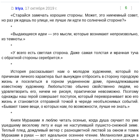
[
6
]
Iriya
,
17 октября 2019 г.
«Старайся замечать хорошие стороны. Может, это никчемный совет,
но раз уж идешь по улице, не лучше ли идти по солнечной стороне?»
*
«Выдающиеся идеи — это мысли, которые возникают непроизвольно,
из темноты.»
*
«У всего есть светлая сторона. Даже самая толстая и мрачная туча
с обратной стороны серебрится.»
*
История рассказывает нам о молодом художнике, который по
причинам личного характера был вынужден отбросить в сторону городскую
жизнь и поселиться в горном уединенном доме, принадлежавшем
известному художнику. Любопытство обычно свойственно людям, но
удовлетворить его, ничем не рискуя, практически невозможно. Поэтому
однажды наш герой совершает поступок, который переворачивает всю его
жизнь и становится отправной точкой в череде необъяснимых событий.
«Бывают такие вещи, о которых нам, по возможности, лучше не знать.»
*
Книги Мураками я люблю читать осенью, когда душа скучает по уже
ушедшему веселому лету и еще не наступившей пушисто-снежной зиме.
Теплый плед, дождливый ветер с разноцветной листвой за окном и томик
Мураками в руках — вот идеальное осеннее чтение. Меланхолия дождя в