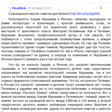
[
11
]
FixedGrin
,
29 октября 2017 г.
Cокращенная версия заметки для Medium (
http://bit.ly/2gSgg8W
).
Популярность Харуки Мураками в Японии — явление, выходящее за
рамки литературы и граничащее с культом анимешного толка; из
русскоязычных писателей его корректнее всего сравнивать с дзен-
мастером от креативного класса Виктором Пелевиным. Как и Пелевин,
Мураками безупречно профессиональный автор — в том смысле, что
публикуется с точно предсказуемыми промежутками времени, а каждая
новая работа занимает примерно одинаковый объем. Но там, где Пелевин
ограничивается одним тощим томиком, Мураками выдает два-три толстых,
поэтому новинки от Пелевина появляются, как и iPhone, ежегодно ранней
осенью (совпадение? не думаю), а очереди за новинками от Мураками в
Японии принято занимать раз в три-четыре года.
Что бы ни написал Харуки, в Японии это раскупят миллионными
тиражами, и эта коммерческая популярность долгие годы существенно
ограничивает как развитие писательской техники Мураками, так и его
шансы на Нобелевскую премию; впрочем, букмекеры ежегодно числят его в
главных фаворитах стокгольмской церемонии. Что бы ни написал Пелевин,
в России это раскупят тиражами в десятки тысяч экземпляров, вот только
Пелевина в здравом уме не то что лауреатом Нобелевки, а победителем
какого-нибудь “Русского Букера” сейчас представить не получается. Вот и
важное различие между Харуки Мураками и Пелевиным — первый, кажется,
навеки застрял на разводном мосту между 1980-ми и XXI веком, а второй
предпочитает догонять момент публикации очередной книги. Впрочем, и
такой вывод уязвим для критики, даром что критические заметки о работах