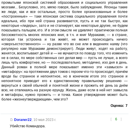
промытыми японской системой образования и социального управления
мозгами... Безусловно, это, мягко говоря, было заблуждение. Японцы такие
же люди, как и все остальные, просто более организованные и более
«построенные» — таки японская система социального управления почти
идеальна, ибо при ней страна развивается, пусть и не так быстро, как
некоторые «лидеры», зато и не стагнирует, как некоторые другие, не будем
показывать пальцем, кто. И в этом смысле не удивляет практически полная
бессюжетность многих японских книг, в т.ч. и книг Мураками, — в стране,
которая так устроена и так живёт, не может происходить ничего
«сверхъестественного» — ну разве что во сне или в видениях наяву (что
регулярно нам Мураками демонстрирует). Люди живут, ходят на работу,
женятся, воспитывают детей и — не мучаются по поводу того, что изменить
не в силах, по мере собственных сил делая мир — пусть не лучше, а всего
лишь чуть комфортнее, но — последовательно, методично, изо дня в день.
Данный роман в полной мере показывает именно эти «замысел» и
«метафору»: на протяжении двух томов с героем что-то происходит, причём
вроде бы странное и непонятное, но в конечном итоге это странное и
непонятное приводит его к единственному правильному решению —
вернуться к своей обычной и понятной жизни и прожить её день за днём
всю, не отвлекаясь на разную ерунду. Жизнь, даже если в ней нет замысла
и метафоры, нужно прожить — и точка. Какое утверждение может быть
более «жизнеутверждающим», чем это?
Оценка:
7
[
6
]
Doraner22
,
10 мая 2023 г.
Убийство Командора.