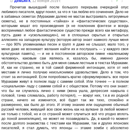
[
7
]
Демьян К
,
12 ноября 2019 г.
Прочитав вышедший после большого перерыва очередной опус
любимого писателя, вдруг понял, за что я так люблю его сочинения. Дело не
в забавных сюжетах (Мураками далеко не мастак выстраивать хитроумные
сюжеты), не в постоянных «тайнах» и «фантастических существах»,
которыми кишат его произведения (я не поклонник фэнтези и всегда
воспринимал любое фантастическое существо прежде всего как метафору,
пусть даже и «ускользающую»), не в сплошных скрытых и открытых
аллюзиях на западную культуру (которую автор знает намного лучше меня
— про 90% упоминаемых песен и групп я даже не слышал; мало того, у
меня даже не возникает желания найти их и послушать — у каждого своя
культурная память), — и не в постоянном авторском гимне «маленькому
человеку», каковым сам являюсь и, казалось бы, именно данное
обстоятельство должно быть для меня самым лестным в текстах Мураками.
И, как ни странно, не в той самой фирменной интонации, хотя от неё
местами я лично получаю неизъяснимое удовольствие. Дело в том, что
стоит за интонацией. Если попробовать кратко сформулировать: все герои
Мураками живут в полном ладу с самими собой. Или точнее — в полном
«социальном» ладу с самими собой и с обществом. Потому что они знают:
что бы ни случилось лично с ними (жена ушла, депрессия накрыла с
головой, тачка сломалась, работу потерял), — вокруг них, т.е.в их родной
стране, ничего не изменится, всё будет так же тихо, спокойно и
размеренно, как было до этого. И этому знанию или ощущению обычный
русский человек, живущий всю свою жизнь как на вулкане (в любой момент
не только с тобой, но и со страной может случиться всё что угодно вплоть
до поной аннигиляции), не может не позавидовать. Да, в какой-то момент
после долгого знакомства с текстами как Мураками, так и других японских
писателей, я стал думать, что японцы — этакие зомби с абсолютно