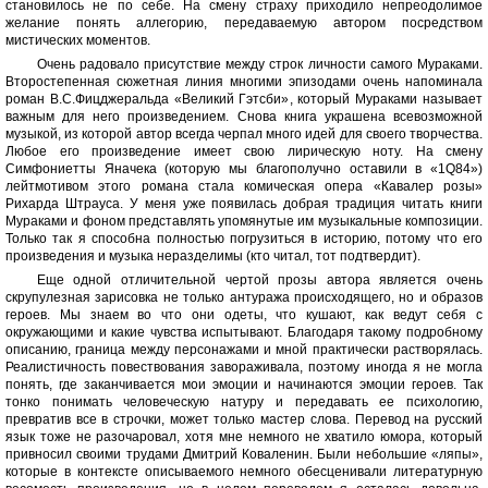
становилось не по себе. На смену страху приходило непреодолимое
желание понять аллегорию, передаваемую автором посредством
мистических моментов.
Очень радовало присутствие между строк личности самого Мураками.
Второстепенная сюжетная линия многими эпизодами очень напоминала
роман В.С.Фицджеральда «Великий Гэтсби», который Мураками называет
важным для него произведением. Снова книга украшена всевозможной
музыкой, из которой автор всегда черпал много идей для своего творчества.
Любое его произведение имеет свою лирическую ноту. На смену
Симфониетты Яначека (которую мы благополучно оставили в «1Q84»)
лейтмотивом этого романа стала комическая опера «Кавалер розы»
Рихарда Штрауса. У меня уже появилась добрая традиция читать книги
Мураками и фоном представлять упомянутые им музыкальные композиции.
Только так я способна полностью погрузиться в историю, потому что его
произведения и музыка неразделимы (кто читал, тот подтвердит).
Еще одной отличительной чертой прозы автора является очень
скрупулезная зарисовка не только антуража происходящего, но и образов
героев. Мы знаем во что они одеты, что кушают, как ведут себя с
окружающими и какие чувства испытывают. Благодаря такому подробному
описанию, граница между персонажами и мной практически растворялась.
Реалистичность повествования завораживала, поэтому иногда я не могла
понять, где заканчивается мои эмоции и начинаются эмоции героев. Так
тонко понимать человеческую натуру и передавать ее психологию,
превратив все в строчки, может только мастер слова. Перевод на русский
язык тоже не разочаровал, хотя мне немного не хватило юмора, который
привносил своими трудами Дмитрий Коваленин. Были небольшие «ляпы»,
которые в контексте описываемого немного обесценивали литературную