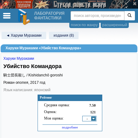
ЛАБОРАТОРИЯ
ФАНТАСТИКИ
поиск по жанру
расширенный
◄ Харуки Мураками
издания (8)
Харуки Мураками «Убийство Командора»
Харуки Мураками
Убийство Командора
騎士団長殺し / Kishidanchō goroshi
Роман-эпопея,
2017
год
Язык написания: японский
Рейтинг
Средняя оценка:
7.50
Оценок:
121
Моя оценка:
-
подробнее