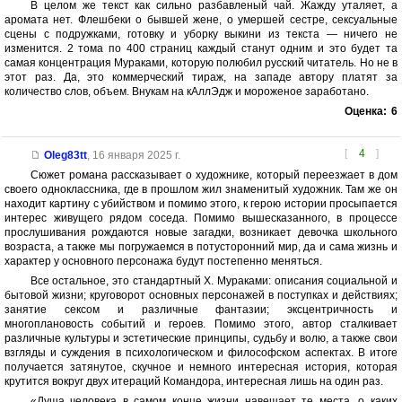
В целом же текст как сильно разбавленый чай. Жажду уталяет, а
аромата нет. Флешбеки о бывшей жене, о умершей сестре, сексуальные
сцены с подружками, готовку и уборку выкини из текста — ничего не
изменится. 2 тома по 400 страниц каждый станут одним и это будет та
самая концентрация Мураками, которую полюбил русский читатель. Но не в
этот раз. Да, это коммерческий тираж, на западе автору платят за
количество слов, объем. Внукам на кАллЭдж и мороженое заработано.
Оценка:
6
[
4
]
Oleg83tt
,
16 января 2025 г.
Сюжет романа рассказывает о художнике, который переезжает в дом
своего одноклассника, где в прошлом жил знаменитый художник. Там же он
находит картину с убийством и помимо этого, к герою истории просыпается
интерес живущего рядом соседа. Помимо вышесказанного, в процессе
прослушивания рождаются новые загадки, возникает девочка школьного
возраста, а также мы погружаемся в потусторонний мир, да и сама жизнь и
характер у основного персонажа будут постепенно меняться.
Все остальное, это стандартный Х. Мураками: описания социальной и
бытовой жизни; круговорот основных персонажей в поступках и действиях;
занятие сексом и различные фантазии; эксцентричность и
многоплановость событий и героев. Помимо этого, автор сталкивает
различные культуры и эстетические принципы, судьбу и волю, а также свои
взгляды и суждения в психологическом и философском аспектах. В итоге
получается затянутое, скучное и немного интересная история, которая
крутится вокруг двух итераций Командора, интересная лишь на один раз.
«Душа человека в самом конце жизни навещает те места, о каких