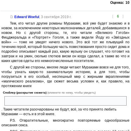
Оценка:
10
[
6
]
Edward Woeful
,
3 сентября 2019 г.
Тем, кто читал другие романы Мураками, всё уже будет знакомо и в
новом, за исключением некоторых малозначимых деталей, добавившихся в
новом. Но с другой стороны, те, кто читали «Великого Гэтсби»
Фицджеральда и «Портрет» Гоголя, а также видели Йоду из «Звёздных
войн» — тоже не увидят ничего нового. Это всё тот же плывущий по
течению герой, который большую часть повествования просто сидит дома и
подробно описывает каждый раз, какую музыку он слушает, что готовит на
завтрак и на ужин, сколько глотков виски он когда сделал, а также во что и
каких цветов одеты его немногочисленные посетители.
С другой же стороны, многие люди читают Мураками вовсе не для того,
чтобы узнать какую-то занимательную историю, а для того, чтобы
погрузиться в его особый, неспешный мир с жирными вкраплениями
«магического реализма», где сюжет весьма условен и, как правило, на
протяжении книги
Спойлер (раскрытие сюжета)
(кликните по нему, чтобы увидеть)
проходит полный круг и возвращается в начальную точку
. Такие читатели разочарованы не будут, всё, за что принято любить
Мураками — есть и в этой книге.
P.S. Отвратительные, многократно повторяемые однообразные
описания секса.