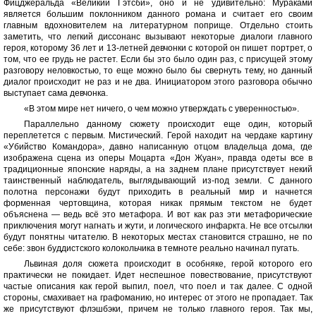
Фицджеральда «Великий Гэтсби», оно и не удивительно: Мураками
является большим поклонником данного романа и считает его своим
главным вдохновителем на литературном поприще. Отдельно стоить
заметить, что легкий диссонанс вызывают некоторые диалоги главного
героя, которому 36 лет и 13-летней девчонки с которой он пишет портрет, о
том, что ее грудь не растет. Если бы это было один раз, с присущей этому
разговору неловкостью, то еще можно было бы свернуть тему, но данный
диалог происходит не раз и не два. Инициатором этого разговора обычно
выступает сама девчонка.
«В этом мире нет ничего, о чем можно утверждать с уверенностью».
Параллельно данному сюжету происходит еще один, который
переплетется с первым. Мистический. Герой находит на чердаке картину
«Убийство Командора», давно написанную отцом владельца дома, где
изображена сцена из оперы Моцарта «Дон Жуан», правда одеты все в
традиционные японские наряды, а на заднем плане присутствует некий
таинственный наблюдатель, выглядывающий из-под земли. С данного
полотна персонажи будут приходить в реальный мир и начнется
форменная чертовщина, которая никак прямым текстом не будет
объяснена — ведь всё это метафора. И вот как раз эти метафорические
приключения могут нагнать и жути, и логического инфаркта. Не все отсылки
будут понятны читателю. В некоторых местах становится страшно, не по
себе: звон буддистского колокольчика в темноте реально начинал пугать.
Львиная доля сюжета происходит в особняке, герой которого его
практически не покидает. Идет неспешное повествование, присутствуют
частые описания как герой выпил, поел, что поел и так далее. С одной
стороны, смахивает на графоманию, но интерес от этого не пропадает. Так
же присутствуют флэшбэки, причем не только главного героя. Так мы,