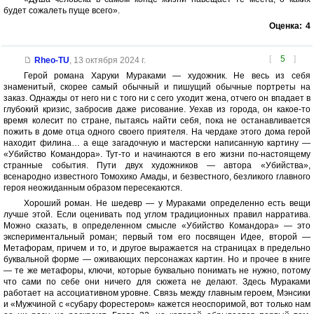
будет сожалеть пуще всего».
Оценка:
4
[
5
]
Rheo-TU
,
13 октября 2024 г.
Герой романа Харуки Мураками — художник. Не весь из себя
знаменитый, скорее самый обычный и пишущий обычные портреты на
заказ. Однажды от него ни с того ни с сего уходит жена, отчего он впадает в
глубокий кризис, забросив даже рисование. Уехав из города, он какое-то
время колесит по стране, пытаясь найти себя, пока не останавливается
пожить в доме отца одного своего приятеля. На чердаке этого дома герой
находит филина… а еще загадочную и мастерски написанную картину —
«Убийство Командора». Тут-то и начинаются в его жизни по-настоящему
странные события. Пути двух художников — автора «Убийства»,
всенародно известного Томохико Амады, и безвестного, безликого главного
героя неожиданным образом пересекаются.
Хороший роман. Не шедевр — у Мураками определенно есть вещи
лучше этой. Если оценивать под углом традиционных правил нарратива.
Можно сказать, в определенном смысле «Убийство Командора» — это
экспериментальный роман; первый том его посвящен Идее, второй —
Метафорам, причем и то, и другое выражается на страницах в предельно
буквальной форме — оживающих персонажах картин. Но и прочее в книге
— те же метафоры, ключи, которые буквально понимать не нужно, потому
что сами по себе они ничего для сюжета не делают. Здесь Мураками
работает на ассоциативном уровне. Связь между главным героем, Мэнсики
и «Мужчиной с «субару форестером» кажется неоспоримой, вот только нам