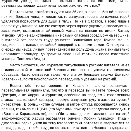
Мураками уже давно никак не сказываются ни на его стиле, ни на
результатах продаж. Давайте-ка посмотрим, что тут у нас?
Протагониста, токийского художника 36 лет, внезапно, без объяснения
причин, бросает жена, и, желая как-то заглушить горечь ее измены, герой
удаляется поработать для души в глушь. Но не в Саратов, а всего лишь в
префектуру Канагава, где его соседом через горное ущелье, а впоследствии
заказчиком, оказывается айтишный магнат на пенсии по имени Ватару
Мэнсики. Это не единственный и не самый опасный сосед Боку на вершине,
в которой без особого труда узнается Волшебная гора Томаса Манна,
соединенная, однако, потайной пещерой с корнями земли. С чердака за
очередным неудачливым претендентом на роль Дона Жуана внимательно
наблюдает Командор, до времени скованный картиной более известного
мастера, Томохико Амады.
Часто считается, что Мураками так успешен у русского читателя из-за
стилистической и сюжетной близости его прозы русским классическим
образцам. Часто считается также, что в этом большая заслуга Дмитрия
Коваленина, почти монопольного переводчика Мураками на русский.
Верны обе точки зрения: и Коваленин слегка вольничает,
перетолмачивая оригиналы, так что в переводе вы читаете прежде всего
Дмитрия, а не Харуки, и Мураками, особенно на среднем и современном
этапах писательской карьеры, нередко запускает руку в закрома русской
литературы. В большинстве случаев изъятое оттуда просеивается сквозь
пальцы, как было с «1Q84» (его Мураками почему-то предлагал возводить к
«Братьям Карамазовым»), но «Убить командора» — исключение из этой
закономерности: Харуки разбавляет римейк «Хроник Заводной Птицы»
джазовыми вариациями на тему гоголевского «Портрета» и впервые лет за
пятнадцать дает себе труд не оставить читателя с «Носом», выдерживая