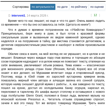
Сортировка:
по актуальности
по дате
по рейтингу
по оценке
[
12
]
intervent1
,
14 марта 2026 г.
Время чего-то нас лишает, но еще и что-то дает. Очень важно ладить
со временем — что бы оно оставалось за тебя. (Цитата из книги*)
Что я думаю о времени потраченном на «Убийство Командора»?
Принципиально, беря книгу в руки, я был готов к красивой формы
сексуальным ушам и вызванным их видом каменной эрекцией, однако
надеялся и на погружение в тайну, где мистика становится детективом, а
детектив сюрреалистичным ужастиком и наоборот в любом произвольном
порядке.
Обилие секса в книге, на мой взгляд ее не украшает, но в целом и не
мешает. Влажные через каждые пару глав вагины и торчащие из абзацев
соски порядком надоедают и в целом никак не помогают тексту, отвлекая на
себя внимание, увеличивают объем романа. Тема измен — классическая
для жизненного уклада стран Азии (Япония, Китай, Корея) все об этом
знают и все делают, но Мураками вплетает сюда и откровенный куколд.
Поэтому, когда в 43ей главе из зарослей кустарника кумирни вновь
показались жирный член автора и алчущая вагина его сонной супруги,
которую наяву сношает другой мужик с работы... я, как заведено по тексту,
пошел на кухню, достал из холодильника банку огурцов, нарезал их,
переложил в тарелочку. Из шкафа вынул стопочку и оставшуюся с нового
года полбутылки Glenn Grant, положил в бокал льда, включил музыку на
японской колонке Presonus и... Читатель отзыва справедливо спросит,
зачем я всё это пишу. Тот же вопрос товарищу Мураками. Треть книги