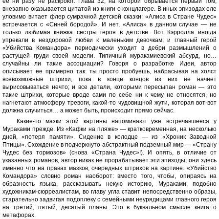
ее ни разу не раскроют. Глава 32, на которой обрывается первый том,
внезапно оказывается цитатой из книги о концлагере. В иных эпизодах еле
уловимо витает флер сумрачной детской сказки: «Алиса в Стране Чудес»
встречается с «Синей бородой». И нет, «Алиса» в данном случае — не
только любимая книжка сестры героя в детстве. Вот Кэрролла иногда
упрекали в нездоровой любви к маленьким девочкам; и главный герой
«Убийства Командора» периодически уходит в дебри размышлений о
растущей груди своей модели. Типичный муракамиевский абсурд, но…
случайны ли такие ассоциации? Говоря о разработке Идеи, автор
описывает ее примерно так: ты просто пробуешь, набрасывая на холст
всевозможные штрихи, пока в конце концов из них не начнет
вырисовываться нечто; и все детали, которыми пересыпан роман — это
такие штрихи, которые вроде сами по себе ни к чему не относятся, но
нагнетают атмосферу тревоги, какой-то чудовищной жути, которая вот-вот
должна случиться… а может быть, происходит прямо сейчас.
Какие-то мазки этой картины напоминают уже встречавшееся у
Мураками прежде. Из «Кафки на пляже» — кратковременная, на несколько
дней, «потеря памяти». Сидение в колодце — из «Хроник Заводной
Птицы». Схождение в подчеркнуто абстрактный подземный мир — «Страну
Чудес без тормозов» (снова «Страна Чудес»!). И опять, в отличие от
указанных романов, автор никак не прорабатывает эти эпизоды; они здесь
именно что на правах мазков, очередных штрихов на картине. «Убийство
Командора» словно роман наоборот: вместо того, чтобы, опираясь на
образность языка, рассказывать некую историю, Мураками, подобно
художникам-сюрреалистам, во главу угла ставит непосредственно образы,
старательно задвигая подоплеку с семейными неурядицами главного героя
на третий, пятый, десятый планы. Это в буквальном смысле книга о
метафорах.