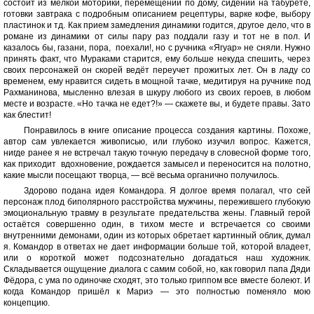
состоит из мелкой моторики, перемещений по дому, сидений на табурете,
готовки завтрака с подробным описанием рецептуры, варке кофе, выбору
пластинок и тд. Как прием замедления динамики годится, другое дело, что в
романе из динамики от силы пару раз поддали газу и тот не в пол. И
казалось бы, газани, пора, поехали!, но с ручника «Ягуар» не сняли. Нужно
принять факт, что Мураками старится, ему больше некуда спешить, через
своих персонажей он скорей ведёт переучет прожитых лет. Он в ладу со
временем, ему нравится сидеть в мощной тачке, медитируя на ручнике под
Рахманинова, мысленно влезая в шкуру любого из своих героев, в любом
месте и возрасте. «Но тачка не едет?!» — скажете вы, и будете правы. Зато
как блестит!
Понравилось в книге описание процесса создания картины. Похоже,
автор сам увлекается живописью, или глубоко изучил вопрос. Кажется,
нигде ранее я не встречал такую точную передачу в словесной форме того,
как приходит вдохновение, рождается замысел и переносится на полотно,
какие мысли посещают творца, — всё весьма органично получилось.
Здорово подана идея Командора. Я долгое время полагал, что сей
персонаж плод биполярного расстройства мужчины, пережившего глубокую
эмоциональную травму в результате предательства жены. Главный герой
остаётся совершенно один, в тихом месте и встречается со своими
внутренними демонами, один из которых обретает картинный облик, думал
я. Командор в ответах не дает информации больше той, которой владеет,
или о короткой может подсознательно догадаться наш художник.
Складывается ощущение диалога с самим собой, но, как говорил папа Дяди
Фёдора, с ума по одиночке сходят, это только гриппом все вместе болеют. И
когда Командор пришёл к Мариэ — это полностью поменяло мою
концепцию.