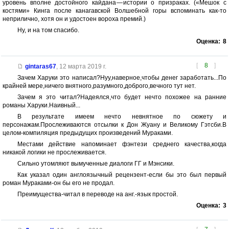
уровень вполне достойного кайдана — истории о призраках. («Мешок с
костями» Кинга после канагавской Волшебной горы вспоминать как-то
неприлично, хотя он и удостоен вороха премий.)
Ну, и на том спасибо.
Оценка:
8
[
8
]
gintaras67
,
12 марта 2019 г.
Зачем Харуки это написал?Нуу,наверное,чтобы денег заработать...По
крайней мере,ничего внятного,разумного,доброго,вечного тут нет.
Зачем я это читал?Надеялся,что будет нечто похожее на ранние
романы Харуки.Наивный...
В результате имеем нечто невнятное по сюжету и
персонажам.Прослеживаются отсылки к Дон Жуану и Великому Гэтсби.В
целом-компиляция предыдущих произведений Мураками.
Местами действие напоминает фэнтези среднего качества,когда
никакой логики не прослеживается.
Сильно утомляют вымученные диалоги ГГ и Мэнсики.
Как указал один англоязычный рецензент-если бы это был первый
роман Мураками-он бы его не продал.
Преимущества-читал в переводе на анг.-язык простой.
Оценка:
3