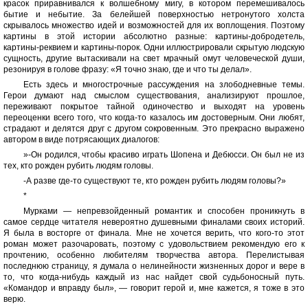
красок приравнивался к волшебному мигу, в котором перемешивалось
бытие и небытие. За белейшей поверхностью нетронутого холста
скрывалось множество идей и возможностей для их воплощения. Поэтому
картины в этой истории абсолютно разные: картины-добродетель,
картины-реквием и картины-порок. Одни иллюстрировали скрытую людскую
сущность, другие вытаскивали на свет мрачный омут человеческой души,
резонируя в голове фразу: «Я точно знаю, где и что ты делал».
Есть здесь и многострочные рассуждения на злободневные темы.
Герои думают над смыслом существования, анализируют прошлое,
переживают покрытое тайной одиночество и выходят на уровень
переоценки всего того, что когда-то казалось им достоверным. Они любят,
страдают и делятся друг с другом сокровенным. Это прекрасно выражено
автором в виде потрясающих диалогов:
»-Он родился, чтобы красиво играть Шопена и Дебюсси. Он был не из
тех, кто рожден рубить людям головы.
-А разве где-то существуют те, кто рожден рубить людям головы?»
*
Мурками — непревзойденный романтик и способен проникнуть в
самое сердце читателя невероятно душевными финалами своих историй.
Я была в восторге от финала. Мне не хочется верить, что кого-то этот
роман может разочаровать, поэтому с удовольствием рекомендую его к
прочтению, особенно любителям творчества автора. Перелистывая
последнюю страницу, я думала о нелинейности жизненных дорог и вере в
то, что когда-нибудь каждый из нас найдет свой судьбоносный путь.
«Командор и вправду был», — говорит герой и, мне кажется, я тоже в это
верю.