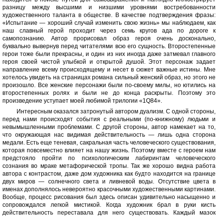
разницу между высшими и низшими уровнями востребованности
художественного таланта в обществе. В качестве подтверждения фразы:
«Испытание — хороший случай изменить свою жизнь» мы наблюдаем, как
наш славный герой проходит через семь кругов ада по дороге к
самопознанию. Автор прорисовал образ героя очень досконально,
буквально вывернув перед читателями всю его сущность. Второстепенные
герои тоже были прекрасны, и один из них иногда даже затмевал главного
героя своей чистой улыбкой и открытой душой. Этот персонаж задает
направление всему происходящему и несет в сюжет важные истины. Мне
хотелось увидеть на страницах романа сильный женский образ, но этого не
произошло. Все женские персонажи были по-своему милы, но ютились на
второстепенных ролях и были не до конца раскрыты. Поэтому это
произведение уступает моей любимой трилогии «1Q84».
Интересным оказался затронутый автором дуализм. С одной стороны,
перед нами происходят события с реальными (по-книжному) людьми и
невымышленными проблемами. С другой стороны, автор намекает на то,
что окружающая нас видимая действительность — лишь одна сторона
медали. Есть еще теневая, сакральная часть человеческого существования,
которая повсеместно влияет на нашу жизнь. Поэтому вместе с героем нам
предстояло пройти по психологическим лабиринтам человеческого
сознания во мраке метафорической тропы. Так же хорошо видна работа
автора с контрастом, даже дом художника как будто находится на границе
двух миров — солнечного света и ливневой воды. Отсутствие цвета в
именах дополнялось невероятно красочными художественными картинами.
Вообще, процесс рисования был здесь описан удивительно насыщенно и
сопровождался легкой мистикой. Когда художник брал в руки кисть
действительность переставала для него существовать. Каждый мазок