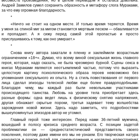
весомость произведения, но в целом переводом я осталась довольна.
Андрей Замилов сумел сохранить образность и метафору слога Мураками,
за что ему огромная благодарность.
*
«Ничто не стоит на одном месте. И только время теряется. Время
у меня за спиной миг за мигом становится мертвым песком — обваливается
и пропадает. А я сижу перед самой этой пропастью и просто
прислушиваюсь к тому, как оно умирает.»
*
Снова книгу автора закатали в пленку и заклеймили возрастным
ограничением «18+«. Думаю, что всему виной сексуальная жизнь главного
героя, которая, надо сказать, не была чрезмерно бурной. Сцены секса в
книгах Мураками являются неотъемлемой частью, потому что выразить
целостную картину психологического образа героев невозможно без
упоминания сексуального их опыта. Ну а стиль повествования от первого
лица сделал эпизоды телесной любви еще более правдоподобными.
Благодаря чему, мы каждый раз были невольными участниками
происходящего таинства. Любовь на уровне тела приобретает здесь
разные формы: одна ведет лишь к физическому снятию напряжения,
другая обнажает скрытые пороки, третья задевает тему волшебства
зарождения новой жизни. Здесь надо заметить, что подробностями
вышеупомянутых эпизодов автор не утомил.
Главный герой тоже интересен. Перед нами 36-летний мужчина,
вошедший в полосу кризиса среднего возраста. С позиции задетой
проблематики он — среднестатистический представитель своего
поколения, поэтому даже имени его мы не узнаем. Его творческая натура
находится в поиске путей для самовыражения и наглядно иллюстрирует