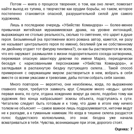
Потом — книга о процессе творения; о том, как оно лечит, помогает
найти выход из тупика, о творчестве как орудии борьбы, но таком, которое
постепенно становится опасной, разрушительной силой для самого
художника.
Лишь в последнюю очередь «Убийство Командора» — более-менее
привычная житейская муракамиевская драма, на уровне интонаций,
выражающих не столько реальность, сколько то смятение, что царит в душе
героя. Безымянный (на протяжении всего романа автор, кажется, ни разу
не называет центрального героя по имени), безликий (уж не собственному
ли двойнику отдает тот фигурку пингвина?), он как бы растворяется во всем,
что его окружает: размышляя о жизни подозрительного соседа-затворника,
переживая опасную авантюру девочки по имени Мариэ, периодически
беседуя с нарисованными персонажами «Убийства Командора», и
заглядывая в распахнутую бездну пустующего склепа… Такой способ
примирения с окружающим миром: раствориться в нем, вобрать в себя
вместе со всеми ужасами и тревогами, дабы потом собрать себя заново.
Много повторов — вероятно, они неизбежны, когда, по выражению
главного героя, требуется замкнуть круг. Слишком много «воды»: целая
первая книга, по сути, отдана хождению вокруг да около, подобно тому как
художник без конца набрасывает эскизы объекта, подступаясь к сути.
Читателю следует быть готовым и к тому, что даже в итоге ему ничего
толком не объяснят — самое важное лишь подразумевается, ниточки ведут
не к разгадке, а к туманным намекам. Но когда в тишине склепа раздастся
голос буддистского колокольчика, это знак: бездна уже начала
всматриваться в тебя. Чувства, возникающие при этом, дорогого стоят.
Оценка:
7