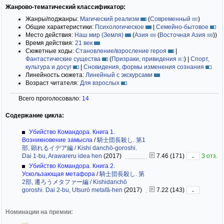
Жанрово-тематический классификатор:
Жанры/поджанры:
Магический реализм
(
Современный
)
Общие характеристики:
Психологическое
|
Семейно-бытовое
Место действия:
Наш мир (Земля)
(
Азия
(
Восточная Азия
)
)
Время действия:
21 век
Сюжетные ходы:
Становление/взросление героя
|
Фантастические существа
(
Призраки, привидения
)
|
Спорт,
культура и досуг
|
Сновидения, формы изменения сознания
Линейность сюжета:
Линейный с экскурсами
Возраст читателя:
Для взрослых
Всего проголосовало:
14
Содержание цикла:
Убийство Командора. Книга 1.
Возникновение замысла
/
騎士団長殺し. 第1
部, 顕れるイデア編 / Kishi danchō-goroshi.
Dai 1-bu, Arawareru idea hen
(2017)
7.46 (171)
3 отз.
-
Убийство Командора. Книга 2.
Ускользающая метафора
/
騎士団長殺し. 第
2部, 遷ろうメタファー編 / Kishidanchō
goroshi. Dai 2-bu, Utsurō metafā-hen
(2017)
7.22 (143)
-
Номинации на премии: