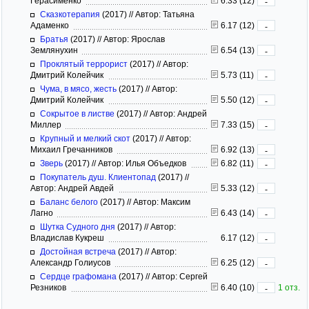
Герасименко
6.33 (12)
-
Сказкотерапия
(2017)
//
Автор: Татьяна
Адаменко
6.17 (12)
-
Братья
(2017)
//
Автор: Ярослав
Землянухин
6.54 (13)
-
Проклятый террорист
(2017)
//
Автор:
Дмитрий Колейчик
5.73 (11)
-
Чума, в мясо, жесть
(2017)
//
Автор:
Дмитрий Колейчик
5.50 (12)
-
Сокрытое в листве
(2017)
//
Автор: Андрей
Миллер
7.33 (15)
-
Крупный и мелкий скот
(2017)
//
Автор:
Михаил Гречанников
6.92 (13)
-
Зверь
(2017)
//
Автор: Илья Объедков
6.82 (11)
-
Покупатель душ. Клиентопад
(2017)
//
Автор: Андрей Авдей
5.33 (12)
-
Баланс белого
(2017)
//
Автор: Максим
Лагно
6.43 (14)
-
Шутка Судного дня
(2017)
//
Автор:
Владислав Кукреш
6.17 (12)
-
Достойная встреча
(2017)
//
Автор:
Александр Голиусов
6.25 (12)
-
Сердце графомана
(2017)
//
Автор: Сергей
Резников
6.40 (10)
1 отз.
-