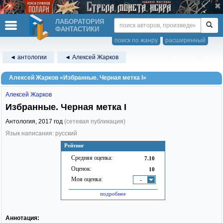
ЛАБОРАТОРИЯ
ФАНТАСТИКИ
поиск по жанру
расширенный
◄ антологии
◄ Алексей Жарков
Алексей Жарков «Избранные. Черная метка I»
Алексей Жарков
Избранные. Черная метка I
Антология,
2017
год
(сетевая публикация)
Язык написания: русский
Рейтинг
Средняя оценка:
7.10
Оценок:
10
Моя оценка:
-
подробнее
Аннотация: