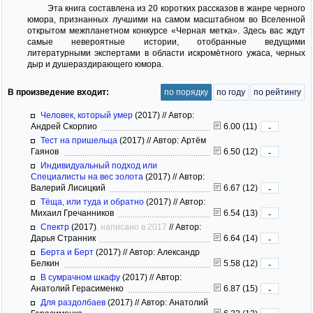
Эта книга составлена из 20 коротких рассказов в жанре черного
юмора, признанных лучшими на самом масштабном во Вселенной
открытом межпланетном конкурсе «Черная метка». Здесь вас ждут
самые невероятные истории, отобранные ведущими
литературными экспертами в области искромётного ужаса, черных
дыр и душераздирающего юмора.
В произведение входит:
по порядку
по году
по рейтингу
Человек, который умер
(2017)
//
Автор:
Андрей Скорпио
6.00 (11)
-
Тест на пришельца
(2017)
//
Автор: Артём
Гаянов
6.50 (12)
-
Индивидуальный подход или
Специалисты на вес золота
(2017)
//
Автор:
Валерий Лисицкий
6.67 (12)
-
Тёща, или туда и обратно
(2017)
//
Автор:
Михаил Гречанников
6.54 (13)
-
Спектр
(2017)
, написано в 2017
//
Автор:
Дарья Странник
6.64 (14)
-
Берта и Берт
(2017)
//
Автор: Александр
Белкин
5.58 (12)
-
В сумрачном шкафу
(2017)
//
Автор:
Анатолий Герасименко
6.87 (15)
-
Для раздолбаев
(2017)
//
Автор: Анатолий