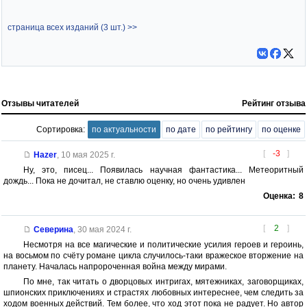
страница всех изданий (3 шт.) >>
Отзывы читателей
Рейтинг отзыва
Сортировка:
по актуальности
по дате
по рейтингу
по оценке
[
-3
]
Hazer
,
10 мая 2025 г.
Ну, это, писец... Появилась научная фантастика... Метеоритный
дождь... Пока не дочитал, не ставлю оценку, но очень удивлен
Оценка:
8
[
2
]
Северина
,
30 мая 2024 г.
Несмотря на все магические и политические усилия героев и героинь,
на восьмом по счёту романе цикла случилось-таки вражеское вторжение на
планету. Началась напророченная война между мирами.
По мне, так читать о дворцовых интригах, мятежниках, заговорщиках,
шпионских приключениях и страстях любовных интереснее, чем следить за
ходом военных действий. Тем более, что ход этот пока не радует. Но автор