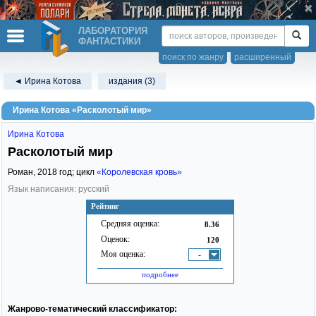
ЛАБОРАТОРИЯ
ФАНТАСТИКИ
поиск по жанру
расширенный
◄ Ирина Котова
издания (3)
Ирина Котова «Расколотый мир»
Ирина Котова
Расколотый мир
Роман,
2018
год; цикл
«Королевская кровь»
Язык написания: русский
Рейтинг
Средняя оценка:
8.36
Оценок:
120
Моя оценка:
-
подробнее
Жанрово-тематический классификатор: