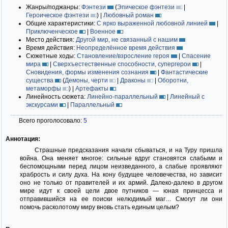
Жанры/поджанры:
Фэнтези
(
Эпическое фэнтези
|
Героическое фэнтези
)
|
Любовный роман
Общие характеристики:
С ярко выраженной любовной линией
|
Приключенческое
|
Военное
Место действия:
Другой мир, не связанный с нашим
Время действия:
Неопределённое время действия
Сюжетные ходы:
Становление/взросление героя
|
Спасение
мира
|
Сверхъестественные способности, супергерои
|
Сновидения, формы изменения сознания
|
Фантастические
существа
(
Демоны, черти
|
Драконы
|
Оборотни,
метаморфы
)
|
Артефакты
Линейность сюжета:
Линейно-параллельный
|
Линейный с
экскурсами
|
Параллельный
Всего проголосовало:
5
Аннотация:
Страшные предсказания начали сбываться, и на Туру пришла
война. Она меняет многое: сильные вдруг становятся слабыми и
беспомощными перед лицом неизведанного, а слабые проявляют
храбрость и силу духа. На кону будущее человечества, но зависит
оно не только от правителей и их армий. Далеко-далеко в другом
мире идут к своей цели двое путников — юная принцесса и
отправившийся на ее поиски нелюдимый маг… Смогут ли они
помочь расколотому миру вновь стать единым целым?