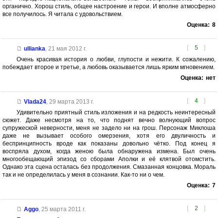
органично. Хорош стиль, общее настроение и герои. И вполне атмосферно
все получилось. Я читала с удовольствием.
Оценка:
8
[
5
]
ullianka
,
21 мая 2012 г.
Очень красивая история о любви, глупости и нежити. К сожалению,
побеждает второе и третье, а любовь оказывается лишь ярким мгновением.
Оценка:
нет
[
4
]
Vlada24
,
29 марта 2013 г.
Удивительно приятный стиль изложения и на редкость неинтересный
сюжет. Даже несмотря на то, что поднят вечно волнующий вопрос
супружеской неверности, меня не задело ни на грош. Персонаж Миклоша
даже не вызывает особого омерзения, хотя его двуличность и
беспринципность вроде как показаны довольно чётко. Под конец я
воспряла духом, когда женою была обнаружена измена. Был очень
многообещающий эпизод со сборами Аполки и её клятвой отомстить.
Однако эта сцена осталась без продолжения. Смазанная концовка. Мораль
так и не определилась у меня в сознании. Как-то ни о чем.
Оценка:
7
[
2
]
Aggo
,
25 марта 2011 г.