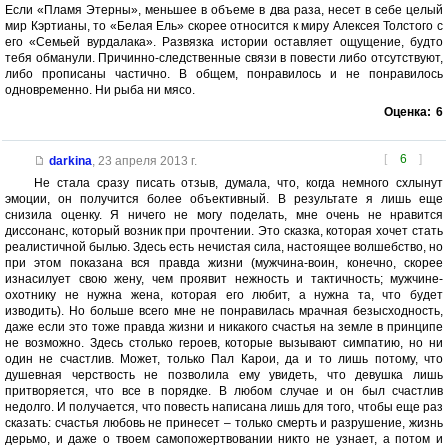
Если «Пламя Этерны», меньшее в объеме в два раза, несет в себе целый
мир Кэртианы, то «Белая Ель» скорее относится к миру Алексея Толстого с
его «Семьей вурдалака». Развязка истории оставляет ощущение, будто
тебя обманули. Причинно-следственные связи в повести либо отсутствуют,
либо прописаны частично. В общем, понравилось и не понравилось
одновременно. Ни рыба ни мясо.
Оценка:
6
[
6
]
darkina
,
23 апреля 2013 г.
Не стала сразу писать отзыв, думала, что, когда немного схлынут
эмоции, он получится более объективный. В результате я лишь еще
снизила оценку. Я ничего не могу поделать, мне очень не нравится
диссонанс, который возник при прочтении. Это сказка, которая хочет стать
реалистичной былью. Здесь есть нечистая сила, настоящее волшебство, но
при этом показана вся правда жизни (мужчина-воин, конечно, скорее
изнасилует свою жену, чем проявит нежность и тактичность; мужчине-
охотнику не нужна жена, которая его любит, а нужна та, что будет
изводить). Но больше всего мне не понравилась мрачная безысходность,
даже если это тоже правда жизни и никакого счастья на земле в принципе
не возможно. Здесь столько героев, которые вызывают симпатию, но ни
один не счастлив. Может, только Пал Карои, да и то лишь потому, что
душевная черствость не позволила ему увидеть, что девушка лишь
притворяется, что все в порядке. В любом случае и он был счастлив
недолго. И получается, что повесть написана лишь для того, чтобы еще раз
сказать: счастья любовь не принесет – только смерть и разрушение, жизнь
дерьмо, и даже о твоем самопожертвовании никто не узнает, а потом и