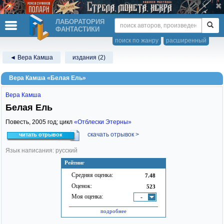
ЛАБОРАТОРИЯ
ФАНТАСТИКИ
поиск по жанру
расширенный
◄ Вера Камша
издания (2)
Вера Камша «Белая Ель»
Вера Камша
Белая Ель
Повесть,
2005
год; цикл
«Отблески Этерны»
скачать отрывок >
читать отрывок
Язык написания: русский
Рейтинг
Средняя оценка:
7.48
Оценок:
523
Моя оценка:
-
подробнее