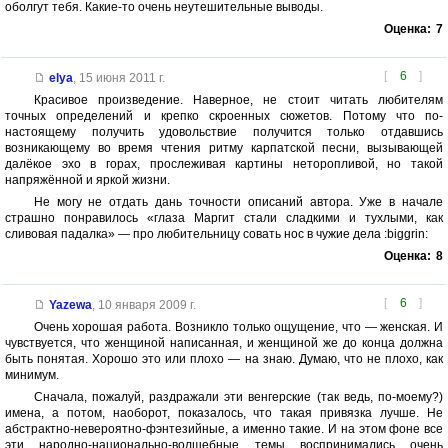
оболгут тебя. Какие-то очень неутешительные выводы.
Оценка:
7
[
6
]
elya
,
15 июня 2011 г.
Красивое произведение. Наверное, не стоит читать любителям
точных определений и крепко скроенных сюжетов. Потому что по-
настоящему получить удовольствие получится только отдавшись
возникающему во время чтения ритму карпатской песни, вызывающей
далёкое эхо в горах, прослеживая картины неторопливой, но такой
напряжённой и яркой жизни.
Не могу не отдать дань точности описаний автора. Уже в начале
страшно понравилось «глаза Маргит стали сладкими и тухлыми, как
сливовая падалка» — про любительницу совать нос в чужие дела :biggrin:
Оценка:
8
[
6
]
Yazewa
,
10 января 2009 г.
Очень хорошая работа. Возникло только ощущение, что — женская. И
чувствуется, что женщиной написанная, и женщиной же до конца должна
быть понятая. Хорошо это или плохо — на знаю. Думаю, что не плохо, как
минимум.
Сначала, пожалуй, раздражали эти венгерские (так ведь, по-моему?)
имена, а потом, наоборот, показалось, что такая привязка лучше. Не
абстрактно-невероятно-фэнтезийные, а именно такие. И на этом фоне все
эти народно-национально-волшебные темы воспринимались очень