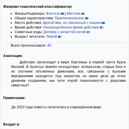
Жанрово-тематический классификатор:
Жанры/поджанры:
Фэнтези
|
Мистика
Общие характеристики:
Приключенческое
Место действия:
Другой мир, не связанный с нашим
Время действия:
Неопределённое время действия
Сюжетные ходы:
Договор с нечистой силой
Возраст читателя:
Любой
Всего проголосовало:
45
Аннотация:
Действие происходит в мире Кэртианы в первой трети Круга
Молний. В Золотых Землях господствует эсператизм, старые боги и
их спутники объявлены демонами, все, связанное с былыми
верованиями находится под запретом, но какое дело до этого
древним созданиям, чьи пути порой пересекаются с дорогами
смертных?
Примечание:
До 2022 года повесть печаталась в сокращённом виде.
Входит в: