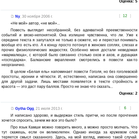
Оценка:
5
[
12
]
Ny
,
30 ноября 2006 г.
«Не мой» автор, «не мой»...
Повесть выглядит несобранной, без адекватной преемственности
событий и вязко-непонятной. Она излишне чувственна, что ли. Уже к
середине текста я запутался не только в сюжете, но и перестал понимать
вообще кто есть кто. А к концу просто потонул в женских соплях, слезах и
прочих физиологических жидкостях. Особенно меня достали неведомая
«мармалюца», с которой было связанно столько охов и ахов, и дурацкая
«господарка». Балканские вкрапления смотрелись в повести как-то
неорганично.
В целом «Белая ель» напоминает повести Гоголя, но без гоголевской
простоты, иронии и чёткости. И, естественно, написана она совершенно
для другой задачи. Лишь местами появляется в тексте стройность и
красота — это даст пару баллов. Просто не знаю что сказать...
Оценка:
2
[
6
]
Gytha Ogg
,
21 июля 2013 г.
И написано здорово, и выдержан стиль притчи, но после прочтения
хочется спросить, зачем же все это было?
Про язык Камши можно говорить много, а можно просто молчать. Что
тут скажешь, если он великолепен. Однако иногда за кружевом слов
теряется смысл сказанного. Здесь, на мой взгляд, именно такой случай.