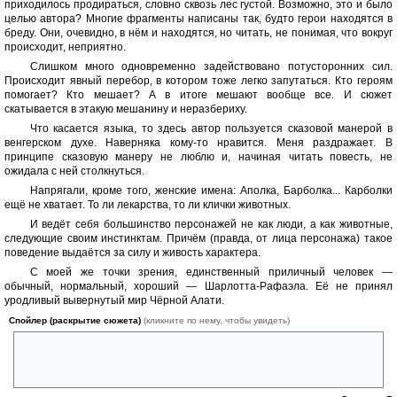
приходилось продираться, словно сквозь лес густой. Возможно, это и было
целью автора? Многие фрагменты написаны так, будто герои находятся в
бреду. Они, очевидно, в нём и находятся, но читать, не понимая, что вокруг
происходит, неприятно.
Слишком много одновременно задействовано потусторонних сил.
Происходит явный перебор, в котором тоже легко запутаться. Кто героям
помогает? Кто мешает? А в итоге мешают вообще все. И сюжет
скатывается в этакую мешанину и неразбериху.
Что касается языка, то здесь автор пользуется сказовой манерой в
венгерском духе. Наверняка кому-то нравится. Меня раздражает. В
принципе сказовую манеру не люблю и, начиная читать повесть, не
ожидала с ней столкнуться.
Напрягали, кроме того, женские имена: Аполка, Барболка... Карболки
ещё не хватает. То ли лекарства, то ли клички животных.
И ведёт себя большинство персонажей не как люди, а как животные,
следующие своим инстинктам. Причём (правда, от лица персонажа) такое
поведение выдаётся за силу и живость характера.
С моей же точки зрения, единственный приличный человек —
обычный, нормальный, хороший — Шарлотта-Рафаэла. Её не принял
уродливый вывернутый мир Чёрной Алати.
Спойлер (раскрытие сюжета)
(кликните по нему, чтобы увидеть)
Сначала имя превратили в кличку, потом уничтожили морально, а под
конец — и физически. Кроме неё настоящих искренних человеческих
чувств никто не испытывал. Только то, что наморочила нечисть.