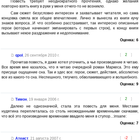
Повесть требует неоднократного прочтения, однако желания
повторно взять книгу в руки у меня отчего-то не возникло.
Сам сюжет безусловно интересен и захватывает читателя, но сама
концовка смяла все общее впечатление. Лично я вынесла из книги кучу
знаков вопроса...И что особенно расстраивает, так интересно описанные
герои (которые начинают эмпанировать с первых строк), к концу книги
вызывают некое раздражение и недопонимание.
Оценка:
6
[
2
]
qpol
,
26 сентября 2010 г.
Прочитав повесть, я даже хотел уточнить, а чье произведение я читаю.
Все время мне казалось, что я читаю очередной роман Маркеса. Это ему
присуще ощущение сна. Так и здес все: герои, сюжет, действия, абсолютно
все из какого-то сна. Неспешного, тягучего, обволакивающего и волшебного.
Оценка:
9
[
2
]
Тимон
,
19 января 2006 г.
Далеко не однозначной, стала эта повесть для меня. Местами
нудятина переплеталась со столь неожиданными временными скачками,
что всё это произведение временами ввадило меня в ступор...:insane:
Оценка:
7
[
-2
]
Атеист
,
21 августа 2007 г.