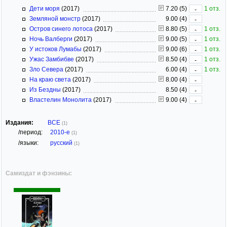
Дети моря
(2017)
7.20 (5)
1 отз.
-
Земляной монстр
(2017)
9.00 (4)
-
Остров синего лотоса
(2017)
8.80 (5)
1 отз.
-
Ночь Валберги
(2017)
9.00 (5)
1 отз.
-
У истоков Лумабы
(2017)
9.00 (6)
1 отз.
-
Ужас Замбибве
(2017)
8.50 (4)
1 отз.
-
Зло Севера
(2017)
6.00 (4)
1 отз.
-
На краю света
(2017)
8.00 (4)
-
Из Бездны
(2017)
8.50 (4)
-
Властелин Монолита
(2017)
9.00 (4)
-
Издания:
ВСЕ
(1)
/период:
2010-е
(1)
/языки:
русский
(1)
Самиздат и фэнзины: