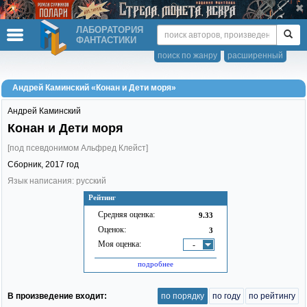
ЛАБОРАТОРИЯ
ФАНТАСТИКИ
поиск по жанру
расширенный
Андрей Каминский «Конан и Дети моря»
Андрей Каминский
Конан и Дети моря
[под псевдонимом Альфред Клейст]
Сборник,
2017
год
Язык написания: русский
Рейтинг
Средняя оценка:
9.33
Оценок:
3
Моя оценка:
-
подробнее
В произведение входит:
по порядку
по году
по рейтингу