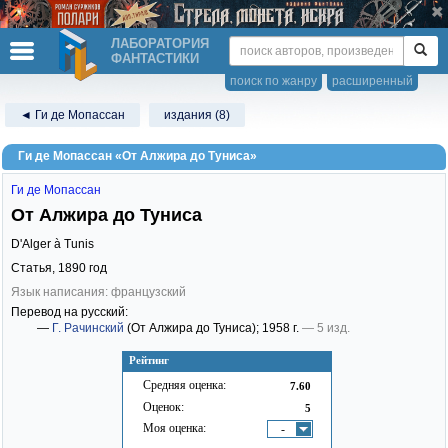
ЛАБОРАТОРИЯ
ФАНТАСТИКИ
поиск по жанру
расширенный
◄ Ги де Мопассан
издания (8)
Ги де Мопассан «От Алжира до Туниса»
Ги де Мопассан
От Алжира до Туниса
D'Alger à Tunis
Статья,
1890
год
Язык написания: французский
Перевод на русский:
—
Г. Рачинский
(От Алжира до Туниса)
; 1958 г.
— 5 изд.
Рейтинг
Средняя оценка:
7.60
Оценок:
5
Моя оценка:
-