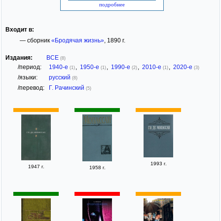
подробнее
Входит в:
— сборник
«Бродячая жизнь»
, 1890 г.
Издания:
ВСЕ
(8)
/период:
1940-е
,
1950-е
,
1990-е
,
2010-е
,
2020-е
(1)
(1)
(2)
(1)
(3)
/языки:
русский
(8)
/перевод:
Г. Рачинский
(5)
1993 г.
1947 г.
1958 г.