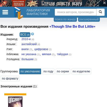
ЛАБОРАТОРИЯ
ФАНТАСТИКИ
поиск по жанру
расширенный
Все издания произведения
«Though She Be But Little»
Издания:
ВСЕ
(4)
/период:
2010-е
(4)
/языки:
английский
(4)
/тип:
книги
,
цифровое
(3)
(1)
/обложка:
не указана
,
мягкая
,
твёрдая
(1)
(2)
(1)
/толщина:
большие
(3)
Группировка:
по умолчанию
по году
по серии
по издателю
по формату
Электронные издания
(1):