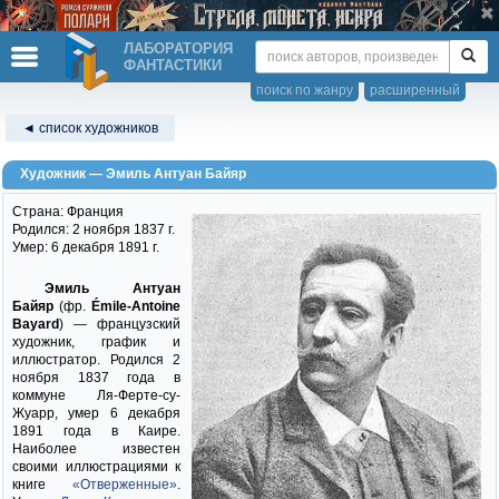
ЛАБОРАТОРИЯ
ФАНТАСТИКИ
поиск по жанру
расширенный
◄ список художников
Художник — Эмиль Антуан Байяр
Страна: Франция
Родился: 2 ноября 1837 г.
Умер: 6 декабря 1891 г.
Эмиль Антуан
Байяр
(фр.
Émile-Antoine
Bayard
) — французский
художник, график и
иллюстратор. Родился 2
ноября 1837 года в
коммуне Ля-Ферте-су-
Жуарр, умер 6 декабря
1891 года в Каире.
Наиболее известен
своими иллюстрациями к
книге
«Отверженные»
.