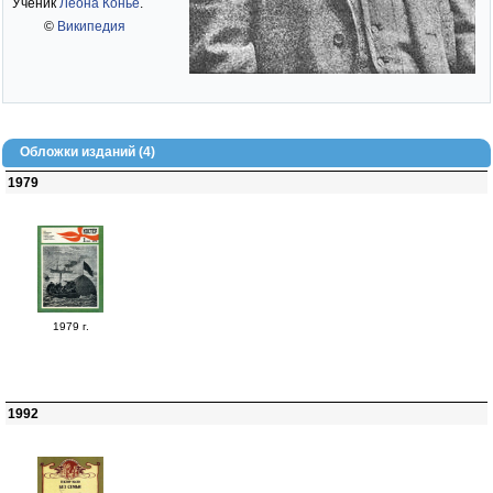
Ученик
Леона Конье
.
©
Википедия
Обложки изданий (4)
1979
1979 г.
1992