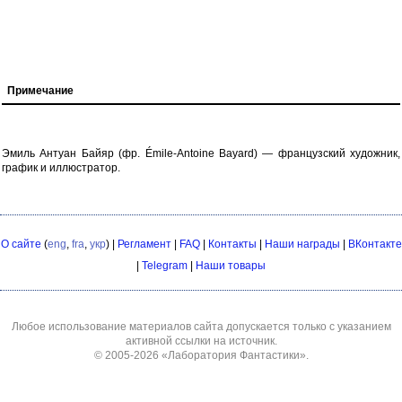
Примечание
Эмиль Антуан Байяр (фр. Émile-Antoine Bayard) — французский художник,
график и иллюстратор.
О сайте
(
eng
,
fra
,
укр
) |
Регламент
|
FAQ
|
Контакты
|
Наши награды
|
ВКонтакте
|
Telegram
|
Наши товары
Любое использование материалов сайта допускается только с указанием
активной ссылки на источник.
© 2005-2026
«Лаборатория Фантастики»
.