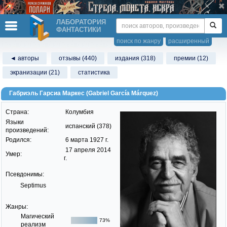
ЛАБОРАТОРИЯ
ФАНТАСТИКИ
поиск по жанру
расширенный
◄ авторы
отзывы (440)
издания (318)
премии (12)
экранизации (21)
статистика
Габриэль Гарсиа Маркес (Gabriel García Márquez)
Страна:
Колумбия
Языки
испанский (378)
произведений:
Родился:
6 марта 1927 г.
17 апреля 2014
Умер:
г.
Псевдонимы:
Septimus
Жанры:
Магический
73%
реализм