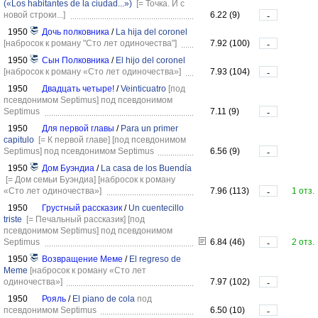
(«Los habitantes de la ciudad...»)
[= Точка. И с
новой строки...]
6.22 (9)
-
1950
Дочь полковника
/
La hija del coronel
[набросок к роману "Сто лет одиночества"]
7.92 (100)
-
1950
Сын Полковника
/
El hijo del coronel
[набросок к роману «Сто лет одиночества»]
7.93 (104)
-
1950
Двадцать четыре!
/
Veinticuatro
[под
псевдонимом Septimus]
под псевдонимом
Septimus
7.11 (9)
-
1950
Для первой главы
/
Para un primer
capitulo
[= К первой главе]
[под псевдонимом
Septimus]
под псевдонимом Septimus
6.56 (9)
-
1950
Дом Буэндиа
/
La casa de los Buendía
[= Дом семьи Буэндиа]
[набросок к роману
«Сто лет одиночества»]
7.96 (113)
1 отз.
-
1950
Грустный рассказик
/
Un cuentecillo
triste
[= Печальный рассказик]
[под
псевдонимом Septimus]
под псевдонимом
Septimus
6.84 (46)
2 отз.
-
1950
Возвращение Меме
/
El regreso de
Meme
[набросок к роману «Сто лет
одиночества»]
7.97 (102)
-
1950
Рояль
/
El piano de cola
под
псевдонимом Septimus
6.50 (10)
-