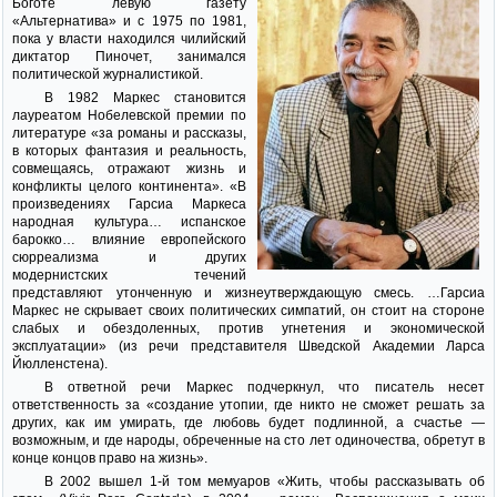
Боготе левую газету
«Альтернатива» и с 1975 по 1981,
пока у власти находился чилийский
диктатор Пиночет, занимался
политической журналистикой.
В 1982 Маркес становится
лауреатом Нобелевской премии по
литературе «за романы и рассказы,
в которых фантазия и реальность,
совмещаясь, отражают жизнь и
конфликты целого континента». «В
произведениях Гарсиа Маркеса
народная культура… испанское
барокко… влияние европейского
сюрреализма и других
модернистских течений
представляют утонченную и жизнеутверждающую смесь. …Гарсиа
Маркес не скрывает своих политических симпатий, он стоит на стороне
слабых и обездоленных, против угнетения и экономической
эксплуатации» (из речи представителя Шведской Академии Ларса
Йюлленстена).
В ответной речи Маркес подчеркнул, что писатель несет
ответственность за «создание утопии, где никто не сможет решать за
других, как им умирать, где любовь будет подлинной, а счастье —
возможным, и где народы, обреченные на сто лет одиночества, обретут в
конце концов право на жизнь».
В 2002 вышел 1-й том мемуаров «Жить, чтобы рассказывать об