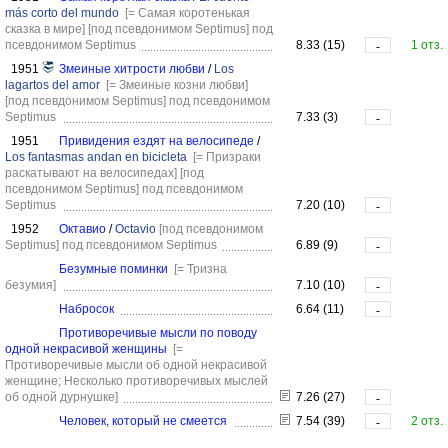
más corto del mundo
[= Самая коротенькая
сказка в мире]
[под псевдонимом Septimus]
под
псевдонимом Septimus
8.33 (15)
1 отз.
-
1951
Змеиные хитрости любви
/
Los
lagartos del amor
[= Змеиные козни любви]
[под псевдонимом Septimus]
под псевдонимом
Septimus
7.33 (3)
-
1951
Привидения ездят на велосипеде
/
Los fantasmas andan en bicicleta
[= Призраки
раскатывают на велосипедах]
[под
псевдонимом Septimus]
под псевдонимом
Septimus
7.20 (10)
-
1952
Октавио
/
Octavio
[под псевдонимом
Septimus]
под псевдонимом Septimus
6.89 (9)
-
Безумные поминки
[= Тризна
безумия]
7.10 (10)
-
Набросок
6.64 (11)
-
Противоречивые мысли по поводу
одной некрасивой женщины
[=
Противоречивые мысли об одной некрасивой
женщине; Несколько противоречивых мыслей
об одной дурнушке]
7.26 (27)
-
Человек, который не смеется
7.54 (39)
2 отз.
-