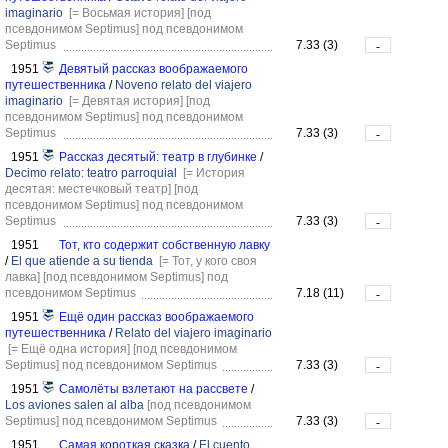
imaginario
[= Восьмая история]
[под
псевдонимом Septimus]
под псевдонимом
Septimus
7.33 (3)
-
1951
Девятый рассказ воображаемого
путешественника
/
Noveno relato del viajero
imaginario
[= Девятая история]
[под
псевдонимом Septimus]
под псевдонимом
Septimus
7.33 (3)
-
1951
Рассказ десятый: театр в глубинке
/
Decimo relato: teatro parroquial
[= История
десятая: местечковый театр]
[под
псевдонимом Septimus]
под псевдонимом
Septimus
7.33 (3)
-
1951
Тот, кто содержит собственную лавку
/
El que atiende a su tienda
[= Тот, у кого своя
лавка]
[под псевдонимом Septimus]
под
псевдонимом Septimus
7.18 (11)
-
1951
Ещё один рассказ воображаемого
путешественника
/
Relato del viajero imaginario
[= Ещё одна история]
[под псевдонимом
Septimus]
под псевдонимом Septimus
7.33 (3)
-
1951
Самолёты взлетают на рассвете
/
Los aviones salen al alba
[под псевдонимом
Septimus]
под псевдонимом Septimus
7.33 (3)
-
1951
Самая короткая сказка
/
El cuento