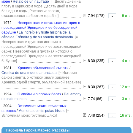
море
/
Relato de un náufrago
[= Десять дней на
плоту в Карибском море; Десять дней в море
без еды и воды; Рассказ человека,
оказавшегося за бортом корабля]
7.94 (178)
9 отз.
-
1972
Невероятная и печальная история о
простодушной Эрендире и её бессердечной
бабушке
/
La increíble y triste historia de la
cándida Eréndira y de su abuela desalmada
[=
Невероятная и грустная история о
простодушной Эрендире и её жестокосердной
бабке; Невероятная и грустная история о
простодушной Эрендире и её жестокосердной
бабушке]
8.30 (235)
4 отз.
-
1981
Хроника объявленной смерти
/
Cronica de una muerte anunciada
[= История
одной смерти, о которой знали заранее;
Хроника одной смерти, объявленной заранее]
8.30 (267)
12 отз.
-
1994
О любви и о прочих бесах
/
Del amor y
otros demonios
7.74 (86)
3 отз.
-
2004
Вспоминая моих несчастных
шлюшек
/
Memoria de mis putas tristes
[=
Вспоминая моих грустных шлюх]
7.48 (254)
16 отз.
-
Габриэль Гарсиа Маркес. Рассказы