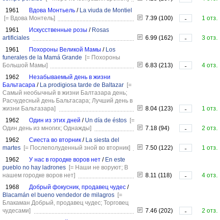
1961
Вдова Монтьель
/
La viuda de Montiel
[= Вдова Монтель]
7.39 (100)
1 отз.
-
1961
Искусственные розы
/
Rosas
artificiales
6.99 (162)
3 отз.
-
1961
Похороны Великой Мамы
/
Los
funerales de la Mamá Grande
[= Похороны
Большой Мамы]
6.83 (213)
4 отз.
-
1962
Незабываемый день в жизни
Бальтасара
/
La prodigiosa tarde de Baltazar
[=
Самый необычный в жизни Балтазара день;
Расчудесный день Бальтасара; Лучший день в
жизни Бальтазара]
8.04 (123)
1 отз.
-
1962
Один из этих дней
/
Un día de éstos
[=
Один день из многих; Однажды]
7.18 (94)
2 отз.
-
1962
Сиеста во вторник
/
La siesta del
martes
[= Послеполуденный зной во вторник]
7.50 (122)
1 отз.
-
1962
У нас в городке воров нет
/
En este
pueblo no hay ladrones
[= Наши не воруют; В
нашем городке воров нет]
8.11 (118)
4 отз.
-
1968
Добрый фокусник, продавец чудес
/
Blacamán el bueno vendedor de milagros
[=
Блакаман Добрый, продавец чудес; Торговец
чудесами]
7.46 (202)
2 отз.
-