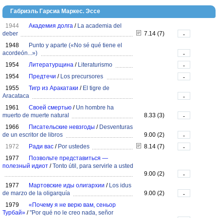
Габриэль Гарсиа Маркес. Эссе
1944
Академия долга
/
La academia del
deber
7.14 (7)
-
1948
Punto y aparte («No sé qué tiene el
acordeón...»)
-
1954
Литературщина
/
Literaturismo
-
1954
Предтечи
/
Los precursores
-
1955
Тигр из Аракатаки
/
El tigre de
Aracataca
-
1961
Своей смертью
/
Un hombre ha
muerto de muerte natural
8.33 (3)
-
1966
Писательские невзгоды
/
Desventuras
de un escritor de libros
9.00 (2)
-
1972
Ради вас
/
Por ustedes
8.14 (7)
-
1977
Позвольте представиться —
полезный идиот
/
Tonto útil, para servirle a usted
9.00 (2)
-
1977
Мартовские иды олигархии
/
Los idus
de marzo de la oligarquía
9.00 (2)
-
1979
«Почему я не верю вам, сеньор
Турбай»
/
"Por qué no le creo nada, señor