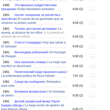
1980
Эти мрачные рождественские
праздники
/
Estas Navidades siniestras
9.00 (2)
-
1981
Насчёт генералов, их расчётов и
просчётов
/
El cuento de los generales que se
creyeron su propio cuento
9.00 (2)
-
1981
Поэзия, доступная детишкам
/
La
poesía, al alcance de los niños
[= La poesía al
alcance de los niños]
9.00 (3)
-
1981
Спасти Сальвадор
/
Hay que salvar a
El Salvador
9.00 (2)
-
1981
Киссинджер рейганский
/
El Kissinger
de Reagan
9.00 (2)
-
1981
Она написала словарь
/
La mujer que
escribió un diccionario
9.00 (2)
-
1981
Политический недуг иранского шаха
/
La enfermedad política de Reza Pahlavi
7.67 (3)
-
1981
Средства сообщения
/
Remedios
para volar
9.00 (2)
-
1981
Безумное воскресенье
/
Un domingo
de delirio
9.00 (2)
-
1981
Долгий шахматный вечер Пауля
Бадуры-Шкоды
/
La larga noche de ajedrez de
Paul Badura Skoda
9.00 (2)
-