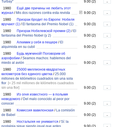
Turbay"
9.00 (2)
-
1980
Ещё две причины не любить этот
журнал
/
Mis dos razones contra esta revista
9.00 (2)
-
1980
Призрак бродит по Европе: Нобеля
вручают (1)
/
El fantasma del Premio Nobel (1)
9.00 (3)
-
1980
Призрак Нобелевской премии (2)
/
El
fantasma del Premio Nobel (y 2)
9.00 (2)
-
1980
Алхимик у себя в пещере
/
El
alquimista en su cubil
9.00 (2)
-
1980
Будь мужчиной! Поговорим об
аэрофобии
/
Seamos machos: hablemos del
miedo al avión
9.00 (2)
-
1980
25000 миллионов квадратных
километров без единого цветка
/
25.000
millones de kilómetros cuadrados sin una sola
flor
[= 25 mil millones de kilómetros cuadrados
sin una flor]
9.00 (2)
-
1980
Из огня известного — в полымя
неведомого
/
Del malo conocido al peor por
conocer
9.00 (2)
-
1980
Комиссия вавилонская
/
La comisión
de Babel
9.00 (2)
-
1980
Ностальгия не унимается
/
Sí: la
nostalgia sigue siendo igual que antes
9.00 (2)
-