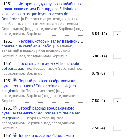
1951
История о двух глупых влюблённых,
прочитавших стихи Бернардеса
/
Historia de
los novios tontos que leyeron versos de
Bernárdez
[= Рассказ о двух незадачливых
влюблённых, познакомившихся со стихами
Бернардеса]
[под псевдонимом Septimus]
под
псевдонимом Septimus
6.54 (13)
-
1951
Человек, который запел в ванной
/
El
hombre que cantó en el baño
[= Человек,
запевший в ванной]
[под псевдонимом
Septimus]
под псевдонимом Septimus
6.86 (14)
-
1951
Человек с зонтиком
/
El hombrecito
del paraguas
[под псевдонимом Septimus]
под
псевдонимом Septimus
6.78 (9)
-
1951
Первый рассказ воображаемого
путешественника
/
Primer relato del viajero
imaginario
[= Первая история]
[под
псевдонимом Septimus]
под псевдонимом
Septimus
7.50 (4)
-
1951
Второй рассказ воображаемого
путешественника
/
Segundo relato del viajero
imaginario
[= Вторая история]
[под
псевдонимом Septimus]
под псевдонимом
Septimus
7.50 (4)
-
1951
Третий рассказ воображаемого