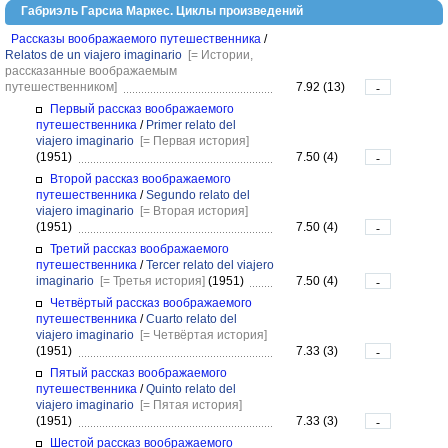
Габриэль Гарсиа Маркес. Циклы произведений
Рассказы воображаемого путешественника
/
Relatos de un viajero imaginario
[= Истории,
рассказанные воображаемым
путешественником]
7.92 (13)
-
Первый рассказ воображаемого
путешественника
/
Primer relato del
viajero imaginario
[= Первая история]
(1951)
7.50 (4)
-
Второй рассказ воображаемого
путешественника
/
Segundo relato del
viajero imaginario
[= Вторая история]
(1951)
7.50 (4)
-
Третий рассказ воображаемого
путешественника
/
Tercer relato del viajero
imaginario
[= Третья история]
(1951)
7.50 (4)
-
Четвёртый рассказ воображаемого
путешественника
/
Cuarto relato del
viajero imaginario
[= Четвёртая история]
(1951)
7.33 (3)
-
Пятый рассказ воображаемого
путешественника
/
Quinto relato del
viajero imaginario
[= Пятая история]
(1951)
7.33 (3)
-
Шестой рассказ воображаемого