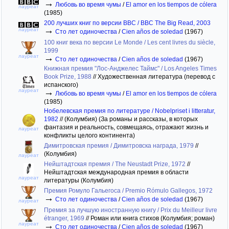
→
Любовь во время чумы
/
El amor en los tiempos de cólera
лауреат
(1985)
200 лучших книг по версии BBC / BBC The Big Read, 2003
→
лауреат
Сто лет одиночества
/
Cien años de soledad
(1967)
100 книг века по версии Le Monde / Les cent livres du siècle,
1999
→
лауреат
Сто лет одиночества
/
Cien años de soledad
(1967)
Книжная премия "Лос-Анджелес Таймс" / Los Angeles Times
Book Prize, 1988
//
Художественная литература (перевод с
испанского)
→
лауреат
Любовь во время чумы
/
El amor en los tiempos de cólera
(1985)
Нобелевская премия по литературе / Nobelpriset i litteratur,
1982
//
(Колумбия) (За романы и рассказы, в которых
фантазия и реальность, совмещаясь, отражают жизнь и
лауреат
конфликты целого континента)
Димитровская премия / Димитровска награда, 1979
//
(Колумбия)
лауреат
Нейштадтская премия / The Neustadt Prize, 1972
//
Нейштадтская международная премия в области
лауреат
литературы (Колумбия)
Премия Ромуло Гальегоса / Premio Rómulo Gallegos, 1972
→
Сто лет одиночества
/
Cien años de soledad
(1967)
лауреат
Премия за лучшую иностранную книгу / Prix du Meilleur livre
étranger, 1969
//
Роман или книга стихов (Колумбия; роман)
→
лауреат
Сто лет одиночества
/
Cien años de soledad
(1967)