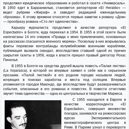
продолжил юридическое образование и работал в газете «Универсаль».
В 1950 едет в Барранкилью, становится репортером «El Heraldo» —
ведет рубрики «Жираф» и заведует редакцией еженедельника
«Кроника». К этому времени относятся первые заметки к роману «Дом»
— прообразу романа «Сто лет одиночества».
Карьеру журналиста продолжил в качестве репортера «El
Espectador» в Боготе, куда переехал в 1954. В 1955 в этой газете были
напечатаны 14 его очерков «Правда о моих приключениях, основанных
на рассказах спасшегося военного моряка». Поскольку в них вскрывались
факты перевозки контрабанды колумбийскими военными кораблями,
публикация вызвала скандал, впоследствии ставший одной из причин
закрытия газеты в 1956, когда к власти пришел правый диктатор Рохас
Пинилья.
В 1955 в Боготе на средства друзей вышла повесть «Палая листва»
(La hojarasca), в которой он впервые заявил о себе как о серьезном
прозаике. «Палой листвой» в его родном городке называли людей,
кочующих в поисках заработка и места под солнцем. Впервые
упоминается городок Макондо, где впоследствии будут разворачиваться
события, описанные в его романах и повестях. В повести отчетливо
звучит тема одиночества — одна из центральных в творчестве Маркеса.
С 1955 находился в Европе в
качестве корреспондента «El
Espectador», совершил множество
поездок, занимался на режиссерских
курсах Экспериментального
кинематографического центра в
Риме. В Париже узнал о перевороте