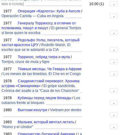
мне в голову]
10.00 (1)
-
1977
Операция «Карлота»: Куба в Анголе
/
Operación Carlota — Cuba en Angola
-
1977
Генералу Торрихосу, в отличие от
полковника, пишут и пишут
/
El general Torrijos
sí tiene quien le escriba
-
1977
Родольфо Уолш, писатель, который
застал врасплох ЦРУ
/
Rodolfo Walsh, El
escritor que se le adelantó a la CIA
-
1977
Торрихос, гибрид тигра и мула
/
Torrijos, cruce de mula y tigre
-
1977
Тёмные месяцы. Че Гевара в Африке
/
Los meses de las tinieblas. El Che en el Congo
-
1978
Сандинистский переворот. Хроника
штурма «Свинарника»
/
El golpe sandinista.
Crónica del asalto a la "Casa de los Chanchos"
-
1978
Кубинцы перед лицом блокады
/
Los
cubanos frente al bloqueo
-
1980
Вьетнам изнутри
/
Vietnam por dentro
-
1983
Мальчик, который мечтал летать
/
"Alsino y el cóndor"
-
1983
Одиночество Латинской Америки
/
La