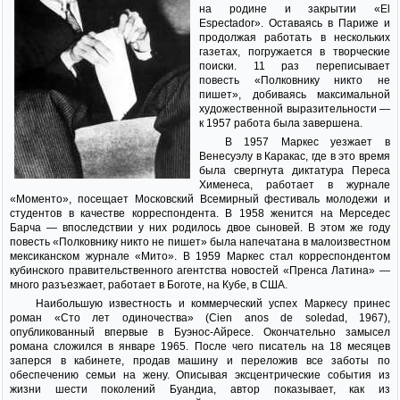
на родине и закрытии «El
Espectador». Оставаясь в Париже и
продолжая работать в нескольких
газетах, погружается в творческие
поиски. 11 раз переписывает
повесть «Полковнику никто не
пишет», добиваясь максимальной
художественной выразительности —
к 1957 работа была завершена.
В 1957 Маркес уезжает в
Венесуэлу в Каракас, где в это время
была свергнута диктатура Переса
Хименеса, работает в журнале
«Моменто», посещает Московский Всемирный фестиваль молодежи и
студентов в качестве корреспондента. В 1958 женится на Мерседес
Барча — впоследствии у них родилось двое сыновей. В этом же году
повесть «Полковнику никто не пишет» была напечатана в малоизвестном
мексиканском журнале «Мито». В 1959 Маркес стал корреспондентом
кубинского правительственного агентства новостей «Пренса Латина» —
много разъезжает, работает в Боготе, на Кубе, в США.
Наибольшую известность и коммерческий успех Маркесу принес
роман «Сто лет одиночества» (Cien anos de soledad, 1967),
опубликованный впервые в Буэнос-Айресе. Окончательно замысел
романа сложился в январе 1965. После чего писатель на 18 месяцев
заперся в кабинете, продав машину и переложив все заботы по
обеспечению семьи на жену. Описывая эксцентрические события из
жизни шести поколений Буандиа, автор показывает, как из