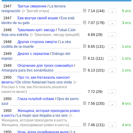
1947
Третье смирение
/
La tercera
resignación
[= Третий отказ]
7.14 (144)
5 отз.
-
1947
Ева внутри своей кошки
/
Eva está
dentro de su gato
7.07 (178)
3 отз.
-
1948
Тувалкаин куёт звезду
/
Tubal-Caín
forja una estrella
[= Тувалкаин, звезду кующий]
6.69 (29)
-
1948
Другая сторона смерти
/
La otra
costilla de la muerte
6.65 (131)
1 отз.
-
1949
Диалог с зеркалом
/
Diálogo del
espejo
6.11 (111)
1 отз.
-
1949
Огорчение для троих сомнамбул
/
Amargura para tres sonámbulos
6.13 (101)
1 отз.
-
1950
Про то, как Натанаэль наносит
визиты
/
De cómo Natanael hace una visita
[=
Рассказ о том, как Натанаэль решился
нанести визит]
7.72 (29)
-
1950
Глаза голубой собаки
/
Ojos de perro
azul
7.56 (235)
9 отз.
-
1950
Женщина, которая приходила ровно
в шесть
/
La mujer que llegaba a las seis
[=
Женщина, которая приходила в шесть;
Женщина, приходившая ровно в шесть]
7.46 (131)
4 отз.
-
1950
Ночь, когда хозяйничали выпи
/
La