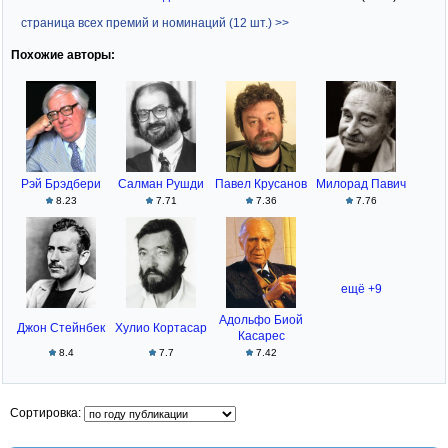
страница всех премий и номинаций (12 шт.) >>
Похожие авторы:
Рэй Брэдбери
Салман Рушди
Павел Крусанов
Милорад Павич
8.23
7.71
7.36
7.76
ещё +9
Адольфо Биой
Джон Стейнбек
Хулио Кортасар
Касарес
8.4
7.7
7.42
Сортировка: