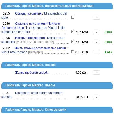
Габриэль Гарсиа Маркес. Документальные произведения
1955
Скандал столетия
/
El escándalo del
siglo
-
1986
Опасные приключения Мигеля
Литтина в Чили
/
La aventura de Miguel Littín,
clandestino en Chile
7.96 (26)
2 отз.
-
1996
История похищения
/
Noticia de un
secuestro
[= Известие о похищении]
7.68 (25)
2 отз.
-
2002
Жить, чтобы рассказывать о жизни
/
Vivir Para Contarla
[мемуары]
8.63 (19)
1 отз.
-
Габриэль Гарсиа Маркес. Поэзия
Жатва глубокой скорби
9.00 (2)
-
Габриэль Гарсиа Маркес. Пьесы
1987
Diatriba de amor contra un hombre
sentado
10.00 (1)
-
Габриэль Гарсиа Маркес. Киносценарии