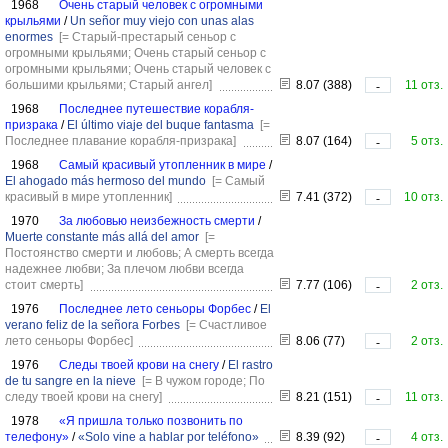
1968
Очень старый человек с огромными
крыльями
/
Un señor muy viejo con unas alas
enormes
[= Старый-престарый сеньор с
огромными крыльями; Очень старый сеньор с
огромными крыльями; Очень старый человек с
большими крыльями; Старый ангел]
8.07 (388)
11 отз.
-
1968
Последнее путешествие корабля-
призрака
/
El último viaje del buque fantasma
[=
Последнее плавание корабля-призрака]
8.07 (164)
5 отз.
-
1968
Самый красивый утопленник в мире
/
El ahogado más hermoso del mundo
[= Самый
красивый в мире утопленник]
7.41 (372)
10 отз.
-
1970
За любовью неизбежность смерти
/
Muerte constante más allá del amor
[=
Постоянство смерти и любовь; А смерть всегда
надежнее любви; За плечом любви всегда
стоит смерть]
7.77 (106)
2 отз.
-
1976
Последнее лето сеньоры Форбес
/
El
verano feliz de la señora Forbes
[= Счастливое
лето сеньоры Форбес]
8.06 (77)
2 отз.
-
1976
Следы твоей крови на снегу
/
El rastro
de tu sangre en la nieve
[= В чужом городе; По
следу твоей крови на снегу]
8.21 (151)
11 отз.
-
1978
«Я пришла только позвонить по
телефону»
/
«Solo vine a hablar por teléfono»
8.39 (92)
4 отз.
-