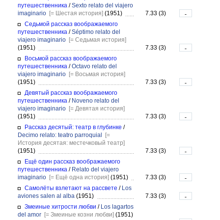
путешественника
/
Sexto relato del viajero
imaginario
[= Шестая история]
(1951)
7.33 (3)
-
Седьмой рассказ воображаемого
путешественника
/
Séptimo relato del
viajero imaginario
[= Седьмая история]
(1951)
7.33 (3)
-
Восьмой рассказ воображаемого
путешественника
/
Octavo relato del
viajero imaginario
[= Восьмая история]
(1951)
7.33 (3)
-
Девятый рассказ воображаемого
путешественника
/
Noveno relato del
viajero imaginario
[= Девятая история]
(1951)
7.33 (3)
-
Рассказ десятый: театр в глубинке
/
Decimo relato: teatro parroquial
[=
История десятая: местечковый театр]
(1951)
7.33 (3)
-
Ещё один рассказ воображаемого
путешественника
/
Relato del viajero
imaginario
[= Ещё одна история]
(1951)
7.33 (3)
-
Самолёты взлетают на рассвете
/
Los
aviones salen al alba
(1951)
7.33 (3)
-
Змеиные хитрости любви
/
Los lagartos
del amor
[= Змеиные козни любви]
(1951)