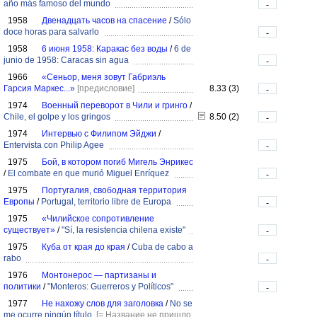
año más famoso del mundo
-
1958
Двенадцать часов на спасение
/
Sólo
doce horas para salvarlo
-
1958
6 июня 1958: Каракас без воды
/
6 de
junio de 1958: Caracas sin agua
-
1966
«Сеньор, меня зовут Габриэль
Гарсия Маркес...»
[предисловие]
8.33 (3)
-
1974
Военный переворот в Чили и гринго
/
Chile, el golpe y los gringos
8.50 (2)
-
1974
Интервью с Филипом Эйджи
/
Entervista con Philip Agee
-
1975
Бой, в котором погиб Мигель Энрикес
/
El combate en que murió Miguel Enríquez
-
1975
Португалия, свободная территория
Европы
/
Portugal, territorio libre de Europa
-
1975
«Чилийское сопротивление
существует»
/
"Sí, la resistencia chilena existe"
-
1975
Куба от края до края
/
Cuba de cabo a
rabo
-
1976
Монтонерос — партизаны и
политики
/
"Monteros: Guerreros y Políticos"
-
1977
Не нахожу слов для заголовка
/
No se
me ocurre ningún título
[= Название не пришло