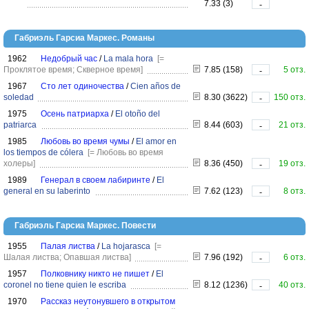
7.33 (3)
-
Габриэль Гарсиа Маркес. Романы
1962
Недобрый час
/
La mala hora
[=
Проклятое время; Скверное время]
7.85 (158)
5 отз.
-
1967
Сто лет одиночества
/
Cien años de
soledad
8.30 (3622)
150 отз.
-
1975
Осень патриарха
/
El otoño del
patriarca
8.44 (603)
21 отз.
-
1985
Любовь во время чумы
/
El amor en
los tiempos de cólera
[= Любовь во время
холеры]
8.36 (450)
19 отз.
-
1989
Генерал в своем лабиринте
/
El
general en su laberinto
7.62 (123)
8 отз.
-
Габриэль Гарсиа Маркес. Повести
1955
Палая листва
/
La hojarasca
[=
Шалая листва; Опавшая листва]
7.96 (192)
6 отз.
-
1957
Полковнику никто не пишет
/
El
coronel no tiene quien le escriba
8.12 (1236)
40 отз.
-
1970
Рассказ неутонувшего в открытом