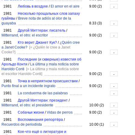
1981
Любовь в воздухе
/
El amor en el aire
9.00 (2)
-
1981
Несколько прощальных слов запаху
гуайявы
/
Breve nota de adiós al olor de la
guayaba
8.33 (3)
-
1981
Другой Миттеран: писатель
/
Mitterrand, el otro: el escritor
9.00 (2)
-
1981
Кто верит Джанет Кук?
/
¿Quién cree
a Janet Cooke?
[= ¿Quién le cree a Janet
Cooke?]
9.00 (2)
-
1981
Последние (и скверные) известия об
Арольдо Конти
/
La última y mala noticia sobre
Haroldo Conti
[= La última y mala noticia sobre
el escritor Haroldo Conti]
9.00 (2)
-
1981
Точка в неприятном происшествии
/
Punto final a un incidente ingrato
9.00 (2)
-
1981
La conduerma de las palabras
-
1981
Другой Миттеран: президент
/
Mitterrand, el otro: el presidente
10.00 (2)
-
1981
Собачьи жизни
/
Vidas de perros
9.00 (2)
-
1981
Воспоминания репортёра
/
Recuerdos de periodista
10.00 (1)
-
1981
Кое-что ещё о литературе и