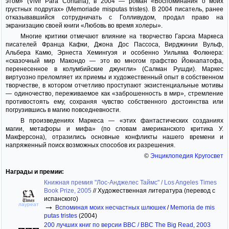
этом» (Vivir Para Contarla), в 2004 — роман «Воспоминания о моих
грустных подругах» (Memoriade misputas tristes). В 2004 писатель, ранее
отказывавшийся сотрудничать с Голливудом, продал право на
экранизацию своей книги «Любовь во время холеры».
Многие критики отмечают влияние на творчество Гарсиа Маркеса
писателей Франца Кафки, Джона Дос Пассоса, Вирджинии Вульф,
Альбера Камю, Эрнеста Хемингуэя и особенно Уильяма Фолкнера:
«сказочный мир Макондо — это во многом графство Йокнапатофа,
перенесенное в колумбийские джунгли» (Салман Рушди). Маркес
виртуозно преломляет их приемы и художественный опыт в собственном
творчестве, в котором отчетливо проступают экзистенциальные мотивы
— одиночество, переживаемое как «заброшенность в мир», стремление
противостоять ему, сохраняя чувство собственного достоинства или
погрузившись в магию повседневности.
В произведениях Маркеса — «этих фантастических созданиях
магии, метафоры и мифа» (по словам американского критика У.
Макферсона), отразились основные конфликты нашего времени и
напряженный поиск возможных способов их разрешения.
©
Энциклопедия Кругосвет
Награды и премии:
Книжная премия "Лос-Анджелес Таймс" / Los Angeles Times
Book Prize, 2005
//
Художественная литература (перевод с
испанского)
→
лауреат
Вспоминая моих несчастных шлюшек
/
Memoria de mis
putas tristes
(2004)
200 лучших книг по версии BBC / BBC The Big Read, 2003