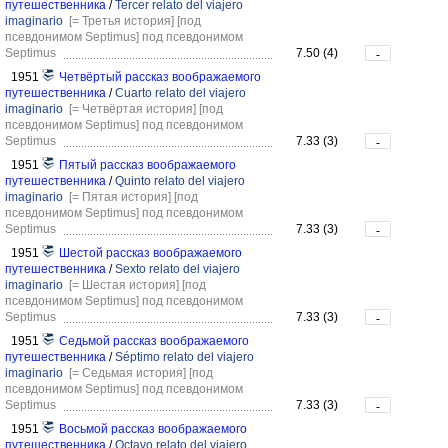
путешественника
/
Tercer relato del viajero
imaginario
[= Третья история]
[под
псевдонимом Septimus]
под псевдонимом
Septimus
7.50 (4)
-
1951
Четвёртый рассказ воображаемого
путешественника
/
Cuarto relato del viajero
imaginario
[= Четвёртая история]
[под
псевдонимом Septimus]
под псевдонимом
Septimus
7.33 (3)
-
1951
Пятый рассказ воображаемого
путешественника
/
Quinto relato del viajero
imaginario
[= Пятая история]
[под
псевдонимом Septimus]
под псевдонимом
Septimus
7.33 (3)
-
1951
Шестой рассказ воображаемого
путешественника
/
Sexto relato del viajero
imaginario
[= Шестая история]
[под
псевдонимом Septimus]
под псевдонимом
Septimus
7.33 (3)
-
1951
Седьмой рассказ воображаемого
путешественника
/
Séptimo relato del viajero
imaginario
[= Седьмая история]
[под
псевдонимом Septimus]
под псевдонимом
Septimus
7.33 (3)
-
1951
Восьмой рассказ воображаемого
путешественника
/
Octavo relato del viajero