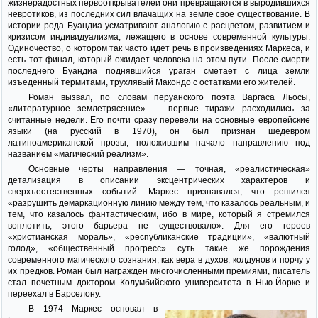
жизнерадостных первооткрывателей они превращаются в выродившихся
невротиков, из последних сил влачащих на земле свое существование. В
истории рода Буандиа усматривают аналогию с расцветом, развитием и
кризисом индивидуализма, лежащего в основе современной культуры.
Одиночество, о котором так часто идет речь в произведениях Маркеса, и
есть тот финал, который ожидает человека на этом пути. После смерти
последнего Буандиа поднявшийся ураган сметает с лица земли
изъеденный термитами, трухлявый Макондо с остатками его жителей.
Роман вызвал, по словам перуанского поэта Варгаса Льосы,
«литературное землетрясение» — первые тиражи расходились за
считанные недели. Его почти сразу перевели на основные европейские
языки (на русский в 1970), он был признан шедевром
латиноамериканской прозы, положившим начало направлению под
названием «магический реализм».
Основные черты направления — точная, «реалистическая»
детализация в описании эксцентрических характеров и
сверхъестественных событий. Маркес признавался, что решился
«разрушить демаркационную линию между тем, что казалось реальным, и
тем, что казалось фантастическим, ибо в мире, который я стремился
воплотить, этого барьера не существовало». Для его героев
«христианская мораль», «республиканские традиции», «валютный
голод», «общественный прогресс» суть такие же порождения
современного магического сознания, как вера в духов, колдунов и порчу у
их предков. Роман был награжден многочисленными премиями, писатель
стал почетным доктором Колумбийского университета в Нью-Йорке и
переехал в Барселону.
В 1974 Маркес основал в