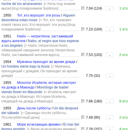
noche de los alcaravanes
[= Ночь под знаком
выпи]
[под псевдонимом Septimus]
7.04 (124)
1 отз.
-
1950
Тот, кто ворошит эти розы
/
Alguien
desordena estas rosas
[= Тот, кто тревожит
покой твоих роз; Кто ворошит эти розы]
[под
псевдонимом Septimus]
7.23 (104)
1 отз.
-
1951
Набо — негритёнок, заставивший
ждать ангелов
/
Nabo, el negro que hizo esperar
a los ángeles
[= Набо; Негритёнок Набо,
обманувший ожидания ангелов; Негритёнок
Набо, заставивший ангелов ждать]
7.53 (103)
2 отз.
-
1954
Мужчина приходит во время дождя
/
Un hombre viene bajo la lluvia
[= Мужчина,
приходящий с дождём; Он приходит во время
дождя]
7.75 (32)
-
1955
Монолог Исабели, которая смотрит
на дождь в Макондо
/
Monólogo de Isabel
viendo llover en Macondo
[= Исабель смотрит
на дождь в Макондо; История Исабель,
глядящей на дождь в Макондо]
7.66 (180)
9 отз.
-
1955
День после субботы
/
Un día despues
del sábado
[= Однажды после субботы;
Послесубботный день]
7.49 (95)
2 отз.
-
1961
Море исчезающих времен
/
El mar del
tiempo perdido
[= Море исчезнувших времен]
7.28 (207)
4 отз.
-