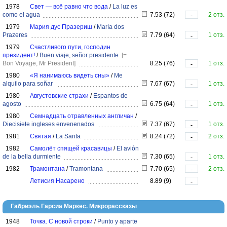
1978
Свет — всё равно что вода
/
La luz es
como el agua
7.53 (72)
2 отз.
-
1979
Мария дус Празериш
/
María dos
Prazeres
7.79 (64)
1 отз.
-
1979
Счастливого пути, господин
президент!
/
Buen viaje, señor presidente
[=
Bon Voyage, Mr President]
8.25 (76)
1 отз.
-
1980
«Я нанимаюсь видеть сны»
/
Me
alquilo para soñar
7.67 (67)
1 отз.
-
1980
Августовские страхи
/
Espantos de
agosto
6.75 (64)
1 отз.
-
1980
Семнадцать отравленных англичан
/
Diecisiete ingleses envenenados
7.37 (67)
1 отз.
-
1981
Святая
/
La Santa
8.24 (72)
2 отз.
-
1982
Самолёт спящей красавицы
/
El avión
de la bella durmiente
7.30 (65)
1 отз.
-
1982
Трамонтана
/
Tramontana
7.70 (65)
2 отз.
-
Летисия Насарено
8.89 (9)
-
Габриэль Гарсиа Маркес. Микрорассказы
1948
Точка. С новой строки
/
Punto y aparte