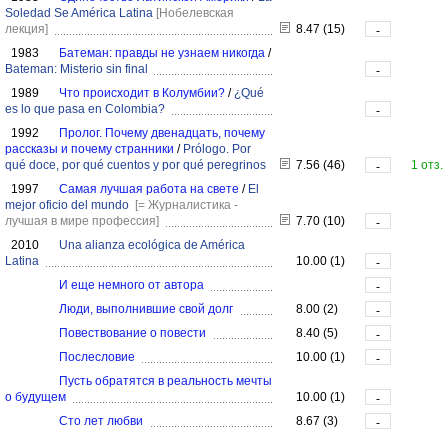
Soledad Se América Latina
[Нобелевская
лекция]
8.47 (15)
-
1983
Батеман: правды не узнаем никогда
/
Bateman: Misterio sin final
-
1989
Что происходит в Колумбии?
/
¿Qué
es lo que pasa en Colombia?
-
1992
Пролог. Почему двенадцать, почему
рассказы и почему странники
/
Prólogo. Por
qué doce, por qué cuentos y por qué peregrinos
7.56 (46)
1 отз.
-
1997
Самая лучшая работа на свете
/
El
mejor oficio del mundo
[= Журналистика -
лучшая в мире профессия]
7.70 (10)
-
2010
Una alianza ecológica de América
Latina
10.00 (1)
-
И еще немного от автора
-
Люди, выполнившие свой долг
8.00 (2)
-
Повествование о повести
8.40 (5)
-
Послесловие
10.00 (1)
-
Пусть обратятся в реальность мечты
о будущем
10.00 (1)
-
Сто лет любви
8.67 (3)
-