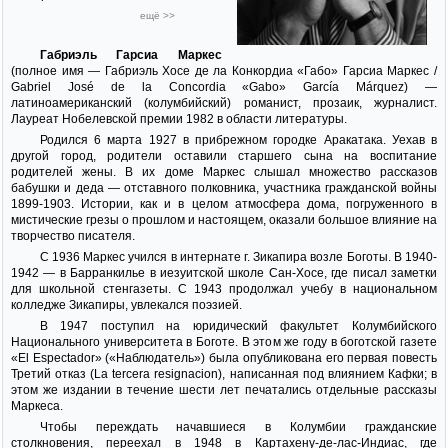
ещё >>
Габриэль Гарсиа Маркес
(полное имя — Габриэль Хосе де ла Конкордиа «Габо» Гарсиа Маркес /
Gabriel José de la Concordia «Gabo» García Márquez) —
латиноамериканский (колумбийский) романист, прозаик, журналист.
Лауреат Нобелевской премии 1982 в области литературы.
Родился 6 марта 1927 в прибрежном городке Аракатака. Уехав в
другой город, родители оставили старшего сына на воспитание
родителей жены. В их доме Маркес слышал множество рассказов
бабушки и деда — отставного полковника, участника гражданской войны
1899-1903. Истории, как и в целом атмосфера дома, погруженного в
мистические грезы о прошлом и настоящем, оказали большое влияние на
творчество писателя.
С 1936 Маркес учился в интернате г. Зикапира возле Боготы. В 1940-
1942 — в Барранкилье в иезуитской школе Сан-Хосе, где писал заметки
для школьной стенгазеты. С 1943 продолжал учебу в национальном
колледже Зикапиры, увлекался поэзией.
В 1947 поступил на юридический факультет Колумбийского
Национального университета в Боготе. В этом же году в боготской газете
«El Espectador» («Наблюдатель») была опубликована его первая повесть
Третий отказ (La tercera resignacion), написанная под влиянием Кафки; в
этом же издании в течение шести лет печатались отдельные рассказы
Маркеса.
Чтобы переждать начавшиеся в Колумбии гражданские
столкновения, переехал в 1948 в Картахену-де-лас-Индиас, где