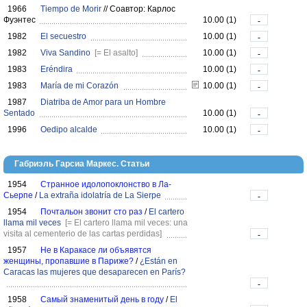
1966
Tiempo de Morir
//
Соавтор: Карлос
Фуэнтес
10.00 (1)
-
1982
El secuestro
10.00 (1)
-
1982
Viva Sandino
[= El asalto]
10.00 (1)
-
1983
Eréndira
10.00 (1)
-
1983
María de mi Corazón
10.00 (1)
-
1987
Diatriba de Amor para un Hombre
Sentado
10.00 (1)
-
1996
Oedipo alcalde
10.00 (1)
-
Габриэль Гарсиа Маркес. Статьи
1954
Странное идолопоклонство в Ла-
Сьерпе
/
La extraña idolatría de La Sierpe
-
1954
Почтальон звонит сто раз
/
El cartero
llama mil veces
[= El cartero llama mil veces: una
visita al cementerio de las cartas perdidas]
-
1957
Не в Каракасе ли объявятся
женщины, пропавшие в Париже?
/
¿Están en
Caracas las mujeres que desaparecen en París?
-
1958
Самый знаменитый день в году
/
El