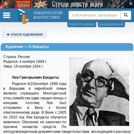
ЛАБОРАТОРИЯ
ФАНТАСТИКИ
поиск по жанру
расширенный
◄ список художников
Художник — Л. Бродаты
Страна: Россия
Родился: 4 ноября 1889 г.
Умер: 19 ноября 1954 г.
Лев Григорьевич Бродаты
.
Родился 4(16)ноября 1889 года
в Варшаве в еврейской семье
мелкого служащего. Многодетный
отец семейства едва сводил концы с
концами, поэтому Лев был
отправлен в Вену к более
обеспеченному дяде. В Вене с 1905
по 1910 год Лев Бродаты обучался
живописи. Обучение не закончил по
причине нехватки средств. По
неподтвержденным документами свидетельствам, восходящим к рассказу