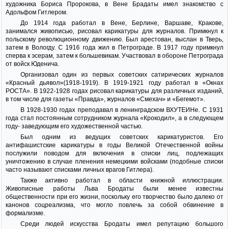
художника Бориса Пророкова, в Вене Брадаты имел знакомство с
Адольфом Гитлером.
До 1914 года работал в Вене, Берлине, Варшаве, Кракове,
занимался живописью, рисовал карикатуры для журналов. Примкнул к
польскому революционному движению. Был арестован, выслан в Тверь,
затем в Вологду. С 1916 года жил в Петрограде. В 1917 году примкнул
сперва к эсерам, затем к большевикам. Участвовал в обороне Петрограда
от войск Юденича.
Организовал один из первых советских сатирических журналов
«Красный дьявол»(1918-1919). В 1919-1921 году работал в «Окнах
РОСТА». В 1922-1928 годах рисовал карикатуры для различных изданий,
в том числе для газеты «Правда», журналов «Смехач» и «Бегемот».
В 1928-1930 годах преподавал в ленинградском ВХУТЕИНе. С 1931
года стал постоянным сотрудником журнала «Крокодил», а в следующем
году- заведующим его художественной частью.
Был одним из ведущих советских карикатуристов. Его
антифашистские карикатуры в годы Великой Отечественной войны
послужили поводом для включения в списки лиц, подлежащих
уничтожению в случае пленения немецкими войсками (подобные списки
часто называют списками личных врагов Гитлера).
Также активно работал в области книжной иллюстрации.
Живописные работы Льва Бродаты были менее известны
общественности при его жизни, поскольку его творчество было далеко от
канонов соцреализма, что могло повлечь за собой обвинение в
формализме.
Среди людей искусства Бродаты имел репутацию большого