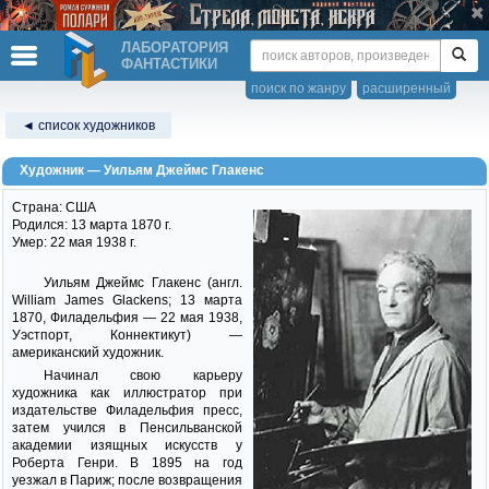
ЛАБОРАТОРИЯ
ФАНТАСТИКИ
поиск по жанру
расширенный
◄ список художников
Художник — Уильям Джеймс Глакенс
Страна: США
Родился: 13 марта 1870 г.
Умер: 22 мая 1938 г.
Уильям Джеймс Глакенс (англ.
William James Glackens; 13 марта
1870, Филадельфия — 22 мая 1938,
Уэстпорт, Коннектикут) —
американский художник.
Начинал свою карьеру
художника как иллюстратор при
издательстве Филадельфия пресс,
затем учился в Пенсильванской
академии изящных искусств у
Роберта Генри. В 1895 на год
уезжал в Париж; после возвращения