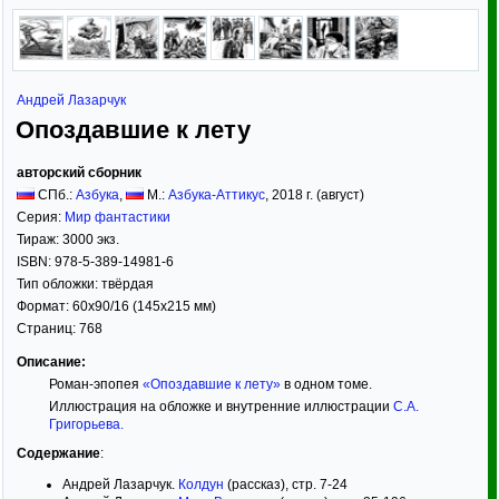
Андрей Лазарчук
Опоздавшие к лету
авторский сборник
СПб.:
Азбука
,
М.:
Азбука-Аттикус
,
2018
г. (август)
Серия:
Мир фантастики
Тираж:
3000 экз.
ISBN:
978-5-389-14981-6
Тип обложки:
твёрдая
Формат:
60x90/16
(145x215 мм)
Страниц:
768
Описание:
Роман-эпопея
«Опоздавшие к лету»
в одном томе.
Иллюстрация на обложке и внутренние иллюстрации
С.А.
Григорьева
.
Содержание
:
Андрей Лазарчук.
Колдун
(рассказ), стр. 7-24