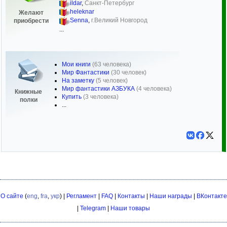
ildar
,
Санкт-Петербург
heleknar
Желают
Senna
,
г.Великий Новгород
приобрести
...
Мои книги
(63 человека)
Мир Фантастики
(30 человек)
На заметку
(5 человек)
Мир фантастики АЗБУКА
(4 человека)
Книжные
Купить
(3 человека)
полки
...
О сайте
(
eng
,
fra
,
укр
) |
Регламент
|
FAQ
|
Контакты
|
Наши награды
|
ВКонтакте
|
Telegram
|
Наши товары