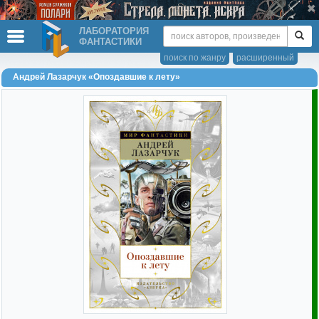
ЛАБОРАТОРИЯ
ФАНТАСТИКИ
поиск по жанру
расширенный
Андрей Лазарчук «Опоздавшие к лету»