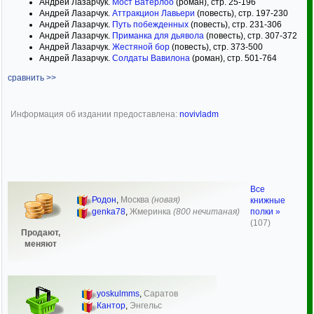
Андрей Лазарчук.
Мост Ватерлоо
(роман), стр. 25-196
Андрей Лазарчук.
Аттракцион Лавьери
(повесть), стр. 197-230
Андрей Лазарчук.
Путь побежденных
(повесть), стр. 231-306
Андрей Лазарчук.
Приманка для дьявола
(повесть), стр. 307-372
Андрей Лазарчук.
Жестяной бор
(повесть), стр. 373-500
Андрей Лазарчук.
Солдаты Вавилона
(роман), стр. 501-764
сравнить >>
Информация об издании предоставлена:
novivladm
Все
Родон
,
Москва
(новая)
книжные
полки »
genka78
,
Жмеринка
(800 нечитаная)
(107)
Продают,
меняют
yoskulmms
,
Саратов
Кантор
,
Энгельс