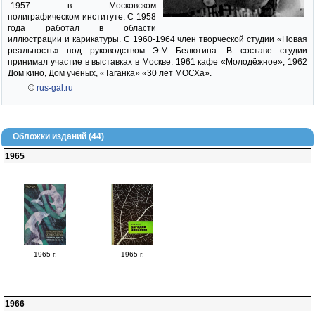
-1957 в Московском
полиграфическом институте. С 1958
года работал в области
иллюстрации и карикатуры. С 1960-1964 член творческой студии «Новая
реальность» под руководством Э.М Белютина. В составе студии
принимал участие в выставках в Москве: 1961 кафе «Молодёжное», 1962
Дом кино, Дом учёных, «Таганка» «30 лет МОСХа».
©
rus-gal.ru
Обложки изданий (44)
1965
1965 г.
1965 г.
1966