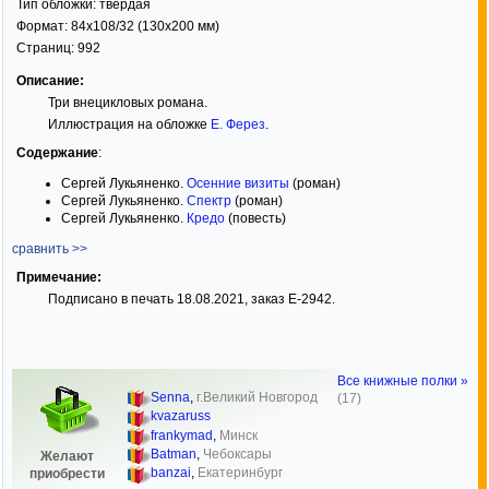
Тип обложки:
твёрдая
Формат:
84x108/32
(130x200 мм)
Страниц:
992
Описание:
Три внецикловых романа.
Иллюстрация на обложке
Е. Ферез
.
Содержание
:
Сергей Лукьяненко.
Осенние визиты
(роман)
Сергей Лукьяненко.
Спектр
(роман)
Сергей Лукьяненко.
Кредо
(повесть)
сравнить >>
Примечание:
Подписано в печать 18.08.2021, заказ Е-2942.
Все книжные полки »
Senna
,
г.Великий Новгород
(17)
kvazaruss
frankymad
,
Минск
Batman
,
Чебоксары
Желают
banzai
,
Екатеринбург
приобрести