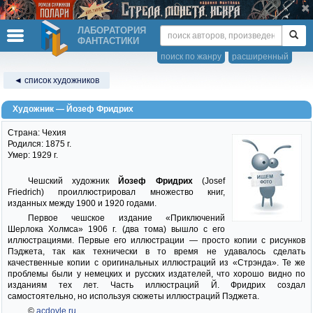
ЛАБОРАТОРИЯ
ФАНТАСТИКИ
поиск по жанру
расширенный
◄ список художников
Художник — Йозеф Фридрих
Страна: Чехия
Родился: 1875 г.
Умер: 1929 г.
Чешский художник
Йозеф Фридрих
(Josef
Friedrich) проиллюстрировал множество книг,
изданных между 1900 и 1920 годами.
Первое чешское издание «Приключений
Шерлока Холмса» 1906 г. (два тома) вышло с его
иллюстрациями. Первые его иллюстрации — просто копии с рисунков
Пэджета, так как технически в то время не удавалось сделать
качественные копии с оригинальных иллюстраций из «Стрэнда». Те же
проблемы были у немецких и русских издателей, что хорошо видно по
изданиям тех лет. Часть иллюстраций Й. Фридрих создал
самостоятельно, но используя сюжеты иллюстраций Пэджета.
©
acdoyle.ru