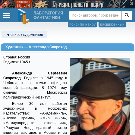
ЛАБОРАТОРИЯ
ФАНТАСТИКИ
поиск по жанру
расширенный
◄ список художников
Художник — Александр Скороход
Страна: Россия
Родился: 1945 г.
Александр Сергеевич
Скороход
. Родился в 1945 году в
Чебоксарах в семье офицера
военной разведки. В 1974 году
окончил Московский
полиграфический институт.
Более 30 лет работал
художником в московских
издательствах: «Академкнига»,
«Новое время», «Мир книги»,
«Международные отношения»,
«Радуга». Неоднократный призер
книжных выставок в Москве и за