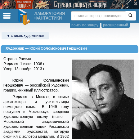
ЛАБОРАТОРИЯ
ФАНТАСТИКИ
поиск по жанру
расширенный
◄ список художников
Художник — Юрий Соломонович Гершкович
Страна: Россия
Родился: 1 июня 1938 г.
Умер: 13 ноября 2013 г.
Юрий Соломонович
Гершкович
— российский художник,
график, книжный иллюстратор.
Родился в Москве, в семье
архитектора и учительницы
немецкого языка. В 1949 году
поступил в Московскую среднюю
художественную школу (ныне –
Московский академический
художественный лицей Российской
академии художеств), которую
окончил с золотой медалью. В 1962