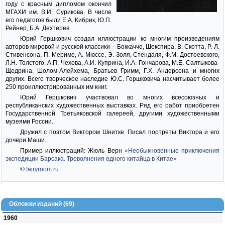
году с красным дипломом окончил
МГАХИ им. В.И. Сурикова. В числе
его педагогов были Е.А. Кибрик, Ю.П.
Рейнер, Б.А. Дехтерёв.
Юрий Гершкович создал иллюстрации ко многим произведениям
авторов мировой и русской классики – Боккаччо, Шекспира, В. Скотта, Р.-Л.
Стивенсона, П. Мериме, А. Мюссе, Э. Золя, Стендаля, Ф.М. Достоевского,
Л.Н. Толстого, А.П. Чехова, А.И. Куприна, И.А. Гончарова, М.Е. Салтыкова-
Щедрина, Шолом-Алейхема, Братьев Гримм, Г.Х. Андерсена и многих
других. Всего творческое наследие Ю.С. Гершковича насчитывает более
250 проиллюстрированных им книг.
Юрий Гершкович участвовал во многих всесоюзных и
республиканских художественных выставках. Ряд его работ приобретен
Государственной Третьяковской галереей, другими художественными
музеями России.
Дружил с поэтом Виктором Шнитке. Писал портреты Виктора и его
дочери Маши.
Пример иллюстраций: Жюль Верн
«Необыкновенные приключения
экспедиции Барсака. Треволнения одного китайца в Китае»
©
fairyroom.ru
Обложки изданий (69)
1960