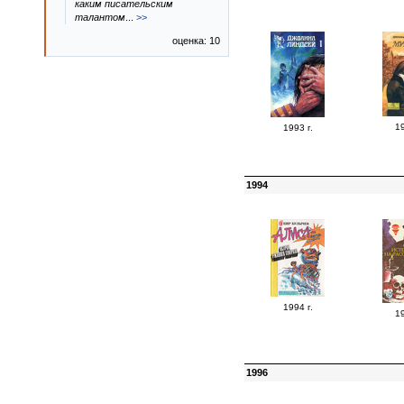
каким писательским
талантом
...
>>
оценка: 10
19
1993 г.
1994
1994 г.
19
1996