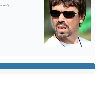
и энд”).
.