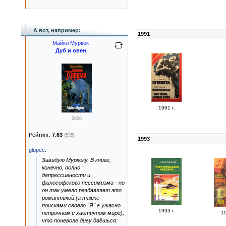
А вот, например:
1991
Майкл Муркок
Дуб и овен
1991 г.
2006
Рейтинг:
7.63
(535)
1993
glupec
:
Завидую Муркоку. В книге,
конечно, полно
депрессивности и
философского пессимизма - но
он так умело разбавляет это
романтикой (а также
поисками своего "Я" в ужасно
1993 г.
непрочном и хаотичном мире),
19
что поневоле диву даёшься: