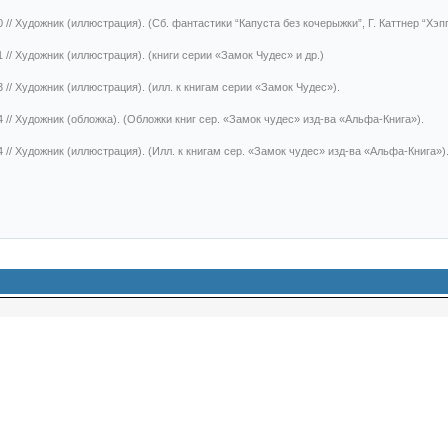
0
// Художник (иллюстрация). (Сб. фантастики “Капуста без кочерыжки”, Г. Каттнер “Хэпп
1
// Художник (иллюстрация). (книги серии «Замок Чудес» и др.)
3
// Художник (иллюстрация). (илл. к книгам серии «Замок Чудес»).
4
// Художник (обложка). (Обложки книг сер. «Замок чудес» изд-ва «Альфа-Книга»).
4
// Художник (иллюстрация). (Илл. к книгам сер. «Замок чудес» изд-ва «Альфа-Книга»)