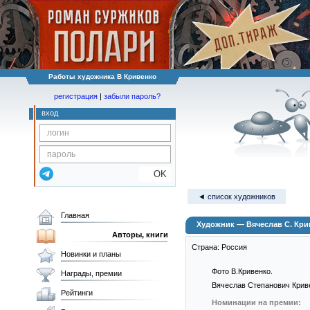
Работы художника В Кривенко
регистрация
|
забыли пароль?
вход
OK
◄ список художников
Главная
Художник — Вячеслав С. Кри
Авторы, книги
Страна: Россия
Новинки и планы
Фото В.Кривенко.
Награды, премии
Вячеслав Степанович Криве
Рейтинги
Номинации на премии: