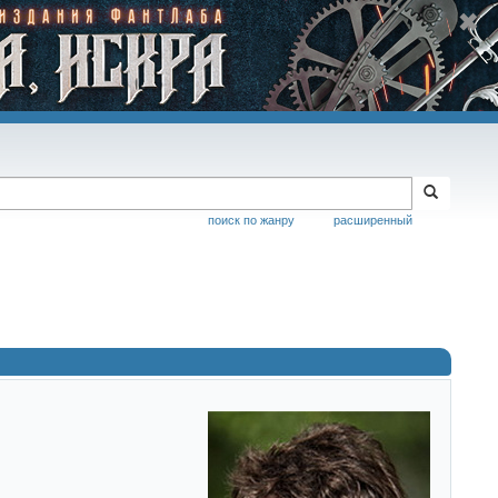
поиск по жанру
расширенный