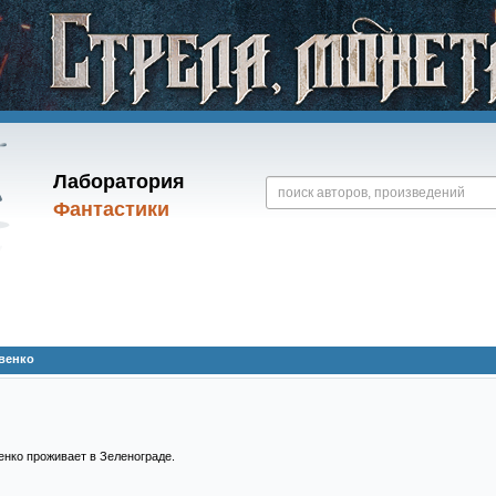
Лаборатория
Фантастики
венко
нко проживает в Зеленограде.