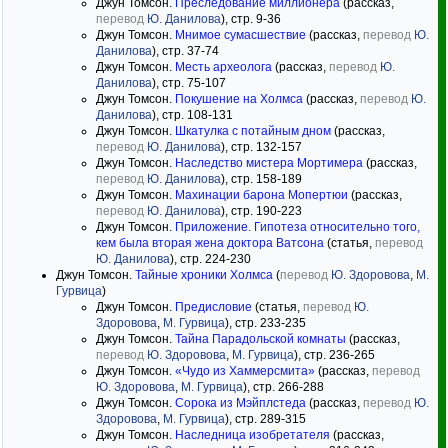
Джун Томсон.
Преследование миллионера
(рассказ,
перевод
Ю. Данилова
), стр. 9-36
Джун Томсон.
Мнимое сумасшествие
(рассказ,
перевод
Ю.
Данилова
), стр. 37-74
Джун Томсон.
Месть археолога
(рассказ,
перевод
Ю.
Данилова
), стр. 75-107
Джун Томсон.
Покушение на Холмса
(рассказ,
перевод
Ю.
Данилова
), стр. 108-131
Джун Томсон.
Шкатулка с потайным дном
(рассказ,
перевод
Ю. Данилова
), стр. 132-157
Джун Томсон.
Наследство мистера Мортимера
(рассказ,
перевод
Ю. Данилова
), стр. 158-189
Джун Томсон.
Махинации барона Мопертюи
(рассказ,
перевод
Ю. Данилова
), стр. 190-223
Джун Томсон.
Приложение. Гипотеза относительно того,
кем была вторая жена доктора Ватсона
(статья,
перевод
Ю. Данилова
), стр. 224-230
Джун Томсон.
Тайные хроники Холмса
(
перевод
Ю. Здоровова
,
М.
Гурвица
)
Джун Томсон.
Предисловие
(статья,
перевод
Ю.
Здоровова
,
М. Гурвица
), стр. 233-235
Джун Томсон.
Тайна Парадольской комнаты
(рассказ,
перевод
Ю. Здоровова
,
М. Гурвица
), стр. 236-265
Джун Томсон.
«Чудо из Хаммерсмита»
(рассказ,
перевод
Ю. Здоровова
,
М. Гурвица
), стр. 266-288
Джун Томсон.
Сорока из Мэйплстеда
(рассказ,
перевод
Ю.
Здоровова
,
М. Гурвица
), стр. 289-315
Джун Томсон.
Наследница изобретателя
(рассказ,