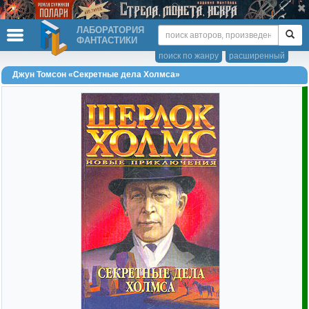
ЛАБОРАТОРИЯ
ФАНТАСТИКИ
поиск по жанру
расширенный
Джун Томсон «Секретные дела Холмса»