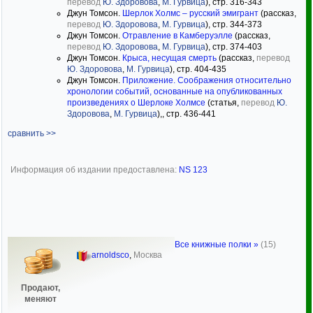
перевод
Ю. Здоровова
,
М. Гурвица
), стр. 316-343
Джун Томсон.
Шерлок Холмс – русский эмигрант
(рассказ,
перевод
Ю. Здоровова
,
М. Гурвица
), стр. 344-373
Джун Томсон.
Отравление в Камберуэлле
(рассказ,
перевод
Ю. Здоровова
,
М. Гурвица
), стр. 374-403
Джун Томсон.
Крыса, несущая смерть
(рассказ,
перевод
Ю. Здоровова
,
М. Гурвица
), стр. 404-435
Джун Томсон.
Приложение. Соображения относительно
хронологии событий, основанные на опубликованных
произведениях о Шерлоке Холмсе
(статья,
перевод
Ю.
Здоровова
,
М. Гурвица
),, стр. 436-441
сравнить >>
Информация об издании предоставлена:
NS 123
Все книжные полки »
(15)
arnoldsco
,
Москва
Продают,
меняют