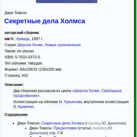
Джун Томсон
Секретные дела Холмса
авторский сборник
М.:
Армада
,
1997
г.
Серия:
Шерлок Холмс. Новые приключения
Тираж:
не указан
ISBN:
5-7632-0372-0
Тип обложки:
твёрдая
Формат:
84x108/32
(130x200 мм)
Страниц:
442
Описание:
Два сборника рассказов из цикла
«Шерлок Холмс. Свободные
продолжения»
.
Иллюстрация на обложке
М. Лукьянова
, внутренние иллюстрации
В. Кривенко
.
Содержание
:
Джун Томсон.
Секретные дела Холмса
(
перевод
Ю. Данилова
)
Джун Томсон.
Предисловие
(статья,
перевод
Ю.
Данилова
), стр. 7-8