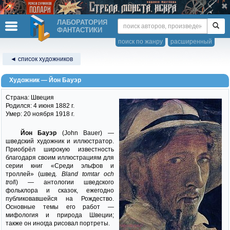
ЛАБОРАТОРИЯ
ФАНТАСТИКИ
поиск по жанру
расширенный
◄ список художников
Художник — Йон Бауэр
Страна: Швеция
Родился: 4 июня 1882 г.
Умер: 20 ноября 1918 г.
Йон Бауэр
(John Bauer) —
шведский художник и иллюстратор.
Приобрёл широкую известность
благодаря своим иллюстрациям для
серии книг «Среди эльфов и
троллей» (швед.
Bland tomtar och
trol
l) — антологии шведского
фольклора и сказок, ежегодно
публиковавшейся на Рождество.
Основные темы его работ —
мифология и природа Швеции;
также он иногда рисовал портреты.