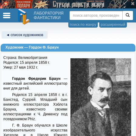
ЛАБОРАТОРИЯ
ФАНТАСТИКИ
поиск по жанру
расширенный
◄ список художников
Художник — Гордон Ф. Браун
Страна: Великобритания
Родился: 15 апреля 1858 г.
Умер: 27 мая 1932 г.
Гордон Фредерик Браун
—
известный английский иллюстратор
книг для детей.
Родился 15 апреля 1858 г. в г.
Банстед, Суррей. Младший сын
книжного иллюстратора Хэблота
Брауна, известного своими
иллюстрациями к Ч. Диккенсу под
псевдонимом Phiz.
Г. Ф. Браун обучался в Школе
изобразительного искусства
Хитерли и в Школе Южного