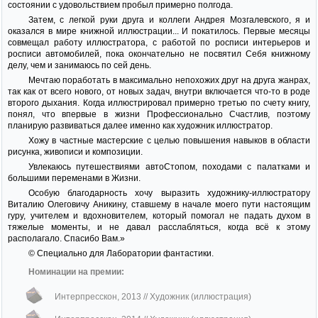
состоянии с удовольствием пробыл примерно полгода.
Затем, с легкой руки друга и коллеги Андрея Мозгалевского, я и
оказался в мире книжной иллюстрации... И покатилось. Первые месяцы
совмещал работу иллюстратора, с работой по росписи интерьеров и
росписи автомобилей, пока окончательно не посвятил Себя книжному
делу, чем и занимаюсь по сей день.
Мечтаю поработать в максимально непохожих друг на друга жанрах,
так как от всего нового, от новых задач, внутри включается что-то в роде
второго дыхания. Когда иллюстрировал примерно третью по счету книгу,
понял, что впервые в жизни Профессионально Счастлив, поэтому
планирую развиваться далее именно как художник иллюстратор.
Хожу в частные мастерские с целью повышения навыков в области
рисунка, живописи и композиции.
Увлекаюсь путешествиями автоСтопом, походами с палатками и
большими переменами в Жизни.
Особую благодарность хочу выразить художнику-иллюстратору
Виталию Олеговичу Аникину, ставшему в начале моего пути настоящим
гуру, учителем и вдохновителем, который помогал не падать духом в
тяжелые моменты, и не давал расслабляться, когда всё к этому
располагало. Спасибо Вам.»
© Специально для Лаборатории фантастики.
Номинации на премии:
Интерпресскон, 2013
// Художник (иллюстрация)