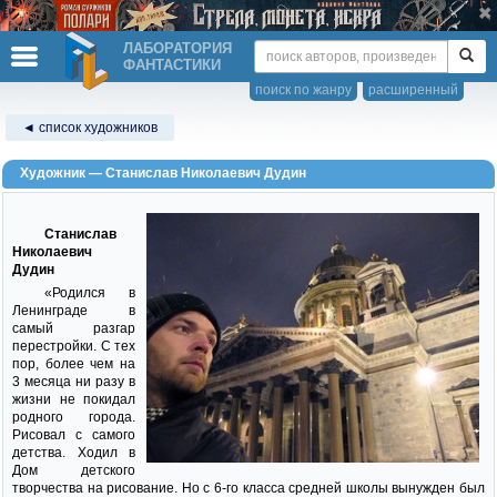
ЛАБОРАТОРИЯ
ФАНТАСТИКИ
поиск по жанру
расширенный
◄ список художников
Художник — Станислав Николаевич Дудин
Станислав
Николаевич
Дудин
«Родился в
Ленинграде в
самый разгар
перестройки. С тех
пор, более чем на
3 месяца ни разу в
жизни не покидал
родного города.
Рисовал с самого
детства. Ходил в
Дом детского
творчества на рисование. Но с 6-го класса средней школы вынужден был