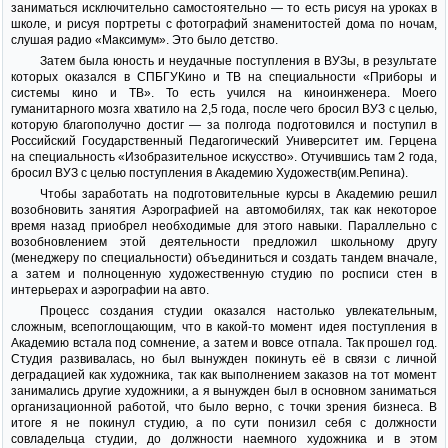
заниматься исключительно самостоятельно — то есть рисуя на уроках в
школе, и рисуя портреты с фотографий знаменитостей дома по ночам,
слушая радио «Максимум». Это было детство.
Затем была юность и неудачные поступления в ВУЗы, в результате
которых оказался в СПБГУКино и ТВ на специальности «Приборы и
системы кино и ТВ». То есть учился на киноинженера. Моего
гуманитарного мозга хватило на 2,5 года, после чего бросил ВУЗ с целью,
которую благополучно достиг — за полгода подготовился и поступил в
Российский Государственный Педагогический Университет им. Герцена
на специальность «Изобразительное искусство». Отучившись там 2 года,
бросил ВУЗ с целью поступления в Академию Художеств(им.Репина).
Чтобы заработать на подготовительные курсы в Академию решил
возобновить занятия Аэрографией на автомобилях, так как некоторое
время назад приобрел необходимые для этого навыки. Параллельно с
возобновлением этой деятельности предложил школьному другу
(менеджеру по специальности) объединиться и создать тандем вначале,
а затем и полноценную художественную студию по росписи стен в
интерьерах и аэрографии на авто.
Процесс создания студии оказался настолько увлекательным,
сложным, всепоглощающим, что в какой-то момент идея поступления в
Академию встала под сомнение, а затем и вовсе отпала. Так прошел год.
Студия развивалась, но был вынужден покинуть её в связи с личной
деградацией как художника, так как выполнением заказов на тот момент
занимались другие художники, а я вынужден был в основном заниматься
организационной работой, что было верно, с точки зрения бизнеса. В
итоге я не покинул студию, а по сути понизил себя с должности
совладельца студии, до должности наемного художника и в этом