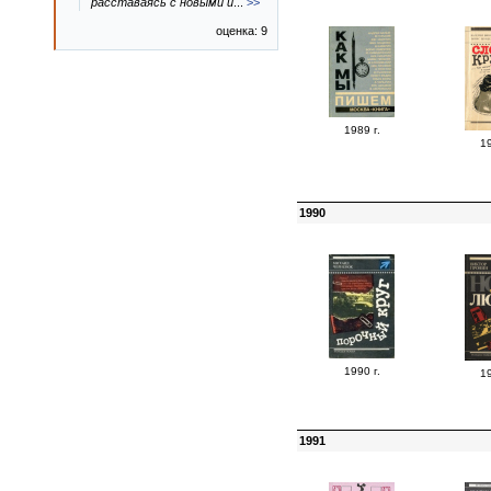
расставаясь с новыми и
...
>>
оценка: 9
1989 г.
19
1990
1990 г.
19
1991