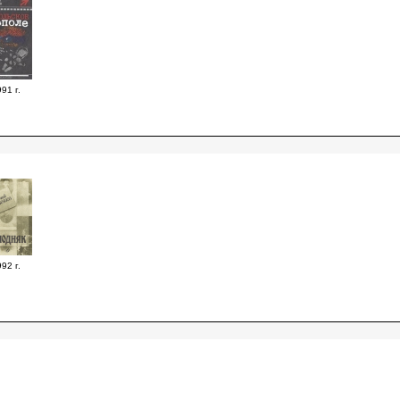
91 г.
92 г.