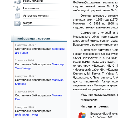
Рекомендации
Любаева(Архарова), воспитат
художественной школе № 1 (н
Посетители
люберецкой средней школе № 5.
Авторские колонки
Окончил дневное отделени
училища памяти 1905 года (1977—
Форум
Миниович. С 1982 по 1988 го
художественно-технического офор
Совместно с учёбой в и
Московского областного худож
информация, новости
фирменный стиль, серию плака
Бородинского военно-историческ
6 августа 2026 г.
Составлена библиография
Вероники
В 1989 году вступил в Со
Дж. Генри
секции Московского Союза худож
«ВААП-ИНФОРМ» и «Планета». 
5 августа 2026 г.
различными издательствами: 
Составлена библиография
Махмуда
литература», «Дрофа», «Б. С.
Эль-Сайеда
«Московский рабочий», «Красны
Киплинга, М. Твена, Т. Уайта, А
4 августа 2026 г.
Чуковского, К. Паустовского, А. 
Составлена библиография
Маркуса
других писателей. Автор оф
Кливера
издательстве «Молодая гвардия
начальной и средней школы.
3 августа 2026 г.
Участник международных, 
Составлена библиография
Моники
Ким
© википедия
Награды и премии:
2 августа 2026 г.
Составлена библиография
Всероссийский конк
Вайшнави Патель
ИГ «Арбор», 2011