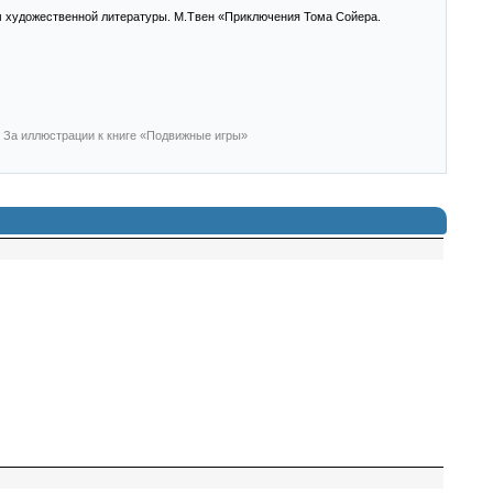
м художественной литературы. М.Твен «Приключения Тома Сойера.
 За иллюстрации к книге «Подвижные игры»