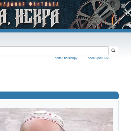
поиск по жанру
расширенный