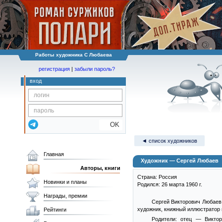
Работы художника С Любаева
регистрация
|
забыли пароль?
вход
OK
◄ список художников
Главная
Художник — Сергей Любаев
Авторы, книги
Страна: Россия
Новинки и планы
Родился: 26 марта 1960 г.
Награды, премии
Сергей Викторович Любаев 
художник, книжный иллюстратор 
Рейтинги
Родители: отец — Викто