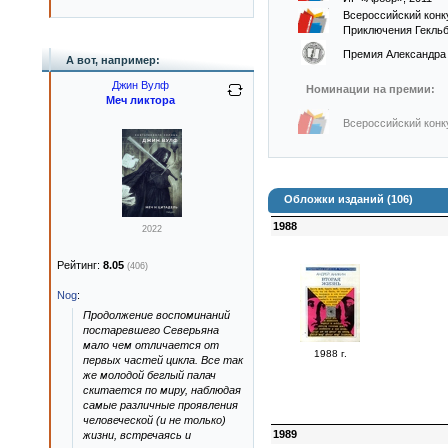
Всероссийский конк
Приключения Гекль
Премия Александра
А вот, например:
Джин Вулф
Номинации на премии:
Меч ликтора
Всероссийский конк
Обложки изданий (106)
1988
2022
Рейтинг:
8.05
(406)
Nog
:
Продолжение воспоминаний
постаревшего Северьяна
мало чем отличается от
1988 г.
первых частей цикла. Все так
же молодой беглый палач
скитается по миру, наблюдая
самые различные проявления
человеческой (и не только)
1989
жизни, встречаясь и