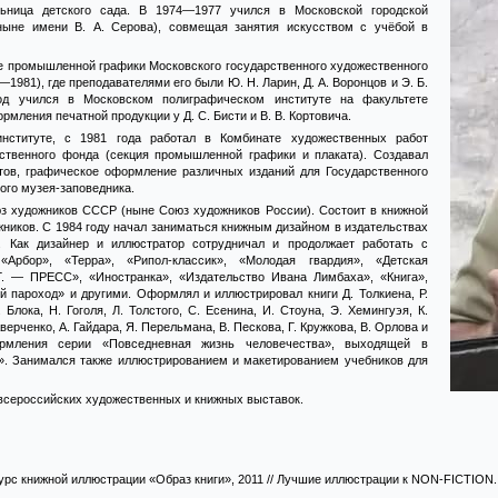
ельница детского сада. В 1974—1977 учился в Московской городской
ыне имени В. А. Серова), совмещая занятия искусством с учёбой в
е промышленной графики Московского государственного художественного
1981), где преподавателями его были Ю. Н. Ларин, Д. А. Воронцов и Э. Б.
д учился в Московском полиграфическом институте на факультете
мления печатной продукции у Д. С. Бисти и В. В. Кортовича.
нституте, с 1981 года работал в Комбинате художественных работ
ественного фонда (секция промышленной графики и плаката). Создавал
тов, графическое оформление различных изданий для Государственного
ого музея-заповедника.
юз художников СССР (ныне Союз художников России). Состоит в книжной
ников. С 1984 году начал заниматься книжным дизайном в издательствах
Как дизайнер и иллюстратор сотрудничал и продолжает работать с
«Арбор», «Терра», «Рипол-классик», «Молодая гвардия», «Детская
 Г. — ПРЕСС», «Иностранка», «Издательство Ивана Лимбаха», «Книга»,
й пароход» и другими. Оформлял и иллюстрировал книги Д. Толкиена, Р.
. Блока, Н. Гоголя, Л. Толстого, С. Есенина, И. Стоуна, Э. Хемингуэя, К.
Аверченко, А. Гайдара, Я. Перельмана, В. Пескова, Г. Кружкова, В. Орлова и
ормления серии «Повседневная жизнь человечества», выходящей в
». Занимался также иллюстрированием и макетированием учебников для
всероссийских художественных и книжных выставок.
урс книжной иллюстрации «Образ книги», 2011
// Лучшие иллюстрации к NON-FICTION.