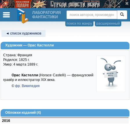
ЛАБОРАТОРИЯ
ФАНТАСТИКИ
поиск по жанру
расширенный
◄ список художников
Художник — Орас Кастелли
Страна: Франция
Родился: 1825 г.
Умер: 4 марта 1889 г.
Орас Кастелли
(Horace Castelli) — французский
гравёр и иллюстратор XIX века.
©
фр. Википедия
Обложки изданий (4)
2016