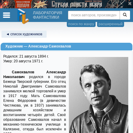
ЛАБОРАТОРИЯ
ФАНТАСТИКИ
поиск по жанру
расширенный
◄ список художников
Художник — Александр Самохвалов
Родился: 21 августа 1894 г.
Умер: 20 августа 1971 г.
Самохвалов Александр
Николаевич
родился в городе
Бежецк Тверской губернии. Его отец
Николай Дмитриевич Самохвалов
занимался мелкой торговлей и умер
в 1917 году. Мать Самохвалова
Елена Фёдоровнв (в девичестве
Чистякова, ум. в 1937) занималась
домашним хозяйством и
воспитанием четырёх детей. Своё
образование Самохвалов начал в
механико-техническом училище в
Калязине, откуда был исключён в