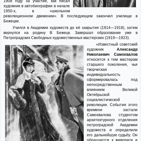
1908 году за участие, как писал
художник в автобиографии в начале
1950-х, в «школьном
революционном движении». В последующем закончил училище в
Бежецке.
Учился в Академии художеств до её закрытия (1914—1918), затем
вернулся на родину В Бежецк. Завершал образование уже в
Петроградских Свободных художественных мастерских (1919—1923).
«Известный советский
художник
Александр
Николаевич Самохвалов
относится к тем мастерам
старшего поколения, чья
творческая
индивидуальность
сформировалась под
непосредственным
влиянием Великой
Октябрьской
социалистической
революции. События этого
времени застали
Самохвалова студентом
архитектурного отделения
петроградской Академии
художеств и определили
его дальнейшую судьбу. Он
обращается к живописи и