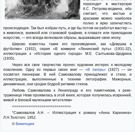
переходит в мастерскую
К.С. Петрова-водкина, ибо
считает, что кистью и
красками можно наиболее
полно и ярко запечатлеть
происходящее. Так был избран путь, и где бы потом ни работал мастер —
в живописи, книжной или станковой графике, в плакате или прикладном
искусстве, — его всегда волновали образы, выражавшие свою эпоху.
Широко известны такие его произведения, как «Девушка в
футболке» (1932), серия «В коммуне «Ленинский путь» (1931-32),
иллюстрации к «Истории одного города» М.Е. Салтыкова-Щедрина
(1935).
Через все свое творчество пронес художник интерес к молодому
поколению. Одну из первых своих книг —
«В лагерь»
(1927) — он
посвятил пионерам. В ней Самохвалову принадлежат и стихи, и
иллюстрации, выполненные в технике литографии. Мажорные,
динамичные, они сродни бодрой ритмике стихов.
Любовь Самохвалова к Ленинграду и его памятникам, к реке-
труженице Неве проявилась в этой книге, которая получилась искренней,
живой и близкой маленьким читателям»
============================
*Самохвалов А.Н. – Иллюстрация к роману «Анна Каренина»
Л.Н.Толстого. 1952.
©
Википедия