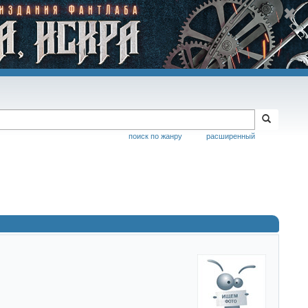
поиск по жанру
расширенный