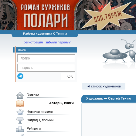
Работы художника C Тенина
регистрация
|
забыли пароль?
вход
OK
◄ список художников
Главная
Художник — Cергей Тенин
Авторы, книги
Новинки и планы
Награды, премии
Рейтинги