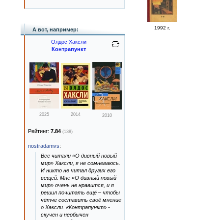
1992 г.
А вот, например:
Олдос Хаксли
Контрапункт
2025
2014
2010
Рейтинг:
7.84
(138)
nostradamvs
:
Все читали «О дивный новый
мир» Хаксли, я не сомневаюсь.
И никто не читал других его
вещей. Мне «О дивный новый
мир» очень не нравится, и я
решил почитать ещё – чтобы
чётче составить своё мнение
о Хаксли. «Контрапункт» -
скучен и необычен