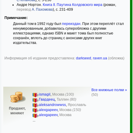
Степанова
), с. 5-230
Андре Нортон.
Книга II. Паутина Колдовского мира
(роман,
перевод
А. Пахомова
), с. 231-409
Примечание:
Данный том в 1992 году был
переиздан
. При этом переплёт стал
ненумерованным, добавилась суперобложка с другими
иллюстрациями, однако ISBN и макет тома был полностью
сохранён, вплоть до страниц с анонсами других книг
издательства.
Информация об издании предоставлена:
darkseed
,
raven.ua
(обложка)
Все книжные полки »
ismagil
,
Москва
(100)
(50)
Гвардеец
,
Таллин
(80)
aleksandrowwss
,
Ярославль
Продают,
alexgapeev
,
Москва
(150)
меняют
alexgapeev
,
Москва
...