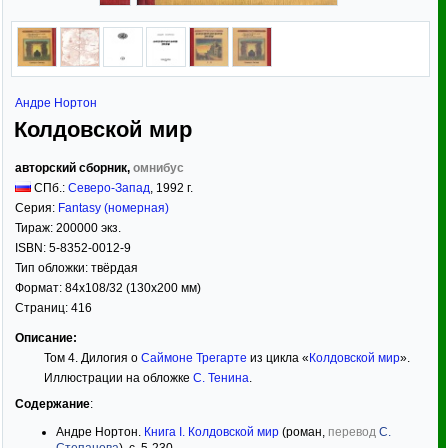
Андре Нортон
Колдовской мир
авторский сборник,
омнибус
СПб.:
Северо-Запад
,
1992
г.
Серия:
Fantasy (номерная)
Тираж:
200000 экз.
ISBN:
5-8352-0012-9
Тип обложки:
твёрдая
Формат:
84x108/32
(130x200 мм)
Страниц:
416
Описание:
Том 4. Дилогия о
Саймоне Трегарте
из цикла «
Колдовской мир
».
Иллюстрации на обложке
C. Тенина
.
Содержание
:
Андре Нортон.
Книга I. Колдовской мир
(роман,
перевод
С.