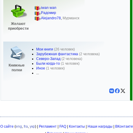
iwan wan
Радомир
Alejandro78
,
Мурманск
Желают
приобрести
Мои книги
(26 человек)
Зарубежная фантастика
(2 человека)
Северо-Запад
(2 человека)
Были когда-то
(1 человек)
Книжные
Иное
(1 человек)
полки
...
О сайте
(
eng
,
fra
,
укр
) |
Регламент
|
FAQ
|
Контакты
|
Наши награды
|
ВКонтакте