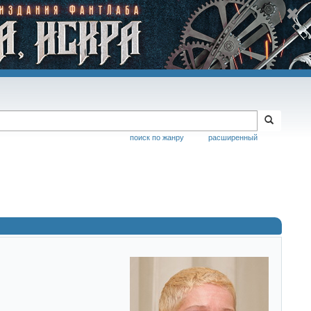
поиск по жанру
расширенный