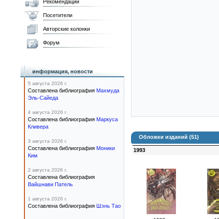
Рекомендации
Посетители
Авторские колонки
Форум
информация, новости
5 августа 2026 г.
Составлена библиография
Махмуда
Эль-Сайеда
4 августа 2026 г.
Составлена библиография
Маркуса
Кливера
Обложки изданий (51)
3 августа 2026 г.
Составлена библиография
Моники
1993
Ким
2 августа 2026 г.
Составлена библиография
Вайшнави Патель
1 августа 2026 г.
Составлена библиография
Шэнь Тао