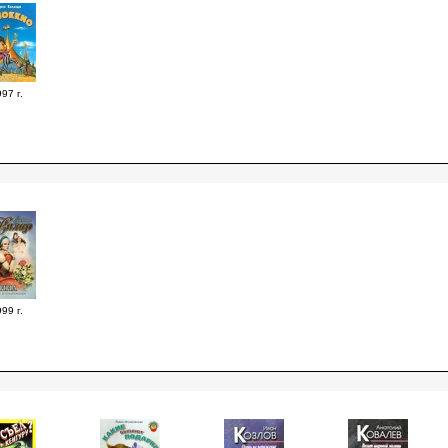
97 г.
99 г.