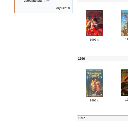
устраивать
...
>>
оценка: 8
19
1995 г.
1996
19
1996 г.
1997