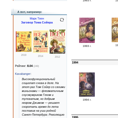
1993 г.
19
А вот, например:
Марк Твен
Заговор Тома Сойера
19
1993 г.
2019
2014
2012
1994
Рейтинг:
8.04
(249)
Kavabanger
:
Высокофункциональный
социопат снова в деле. На
этот раз Том Сойер со своими
миньонами — флегматичным
снусмумриком Геком и
туповатым, но добрым
1994 г.
негром Джимом — решает
скоротать время до лета
поставив на уши родной
Санкт-Петербург. Революцию
1995