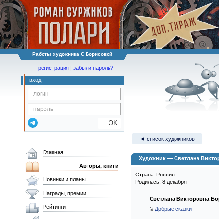
Работы художника С Борисовой
регистрация
|
забыли пароль?
вход
OK
◄ список художников
Главная
Художник — Светлана Викто
Авторы, книги
Страна: Россия
Новинки и планы
Родилась: 8 декабря
Награды, премии
Светлана Викторовна Бо
Рейтинги
©
Добрые сказки