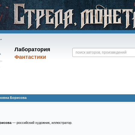
Лаборатория
Фантастики
ровна Борисова
рисова
— российский художник, иллюстратор.