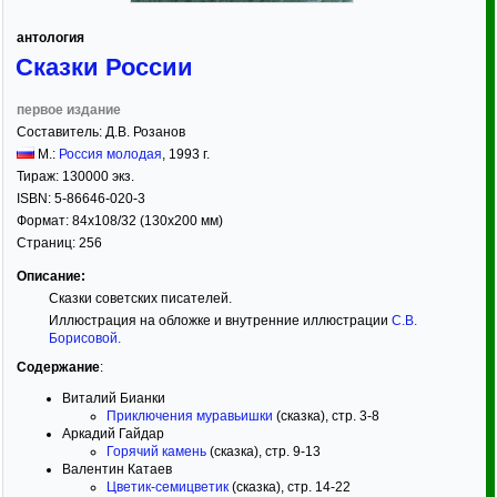
антология
Сказки России
первое издание
Составитель:
Д.В. Розанов
М.:
Россия молодая
,
1993
г.
Тираж:
130000 экз.
ISBN:
5-86646-020-3
Формат:
84x108/32
(130x200 мм)
Страниц:
256
Описание:
Сказки советских писателей.
Иллюстрация на обложке и внутренние иллюстрации
С.В.
Борисовой
.
Содержание
:
Виталий Бианки
Приключения муравьишки
(сказка), стр. 3-8
Аркадий Гайдар
Горячий камень
(сказка), стр. 9-13
Валентин Катаев
Цветик-семицветик
(сказка), стр. 14-22