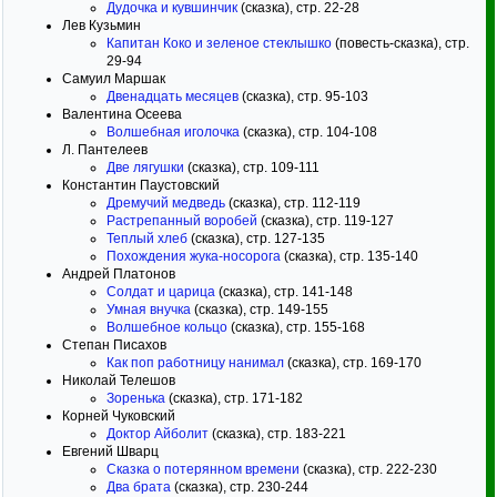
Дудочка и кувшинчик
(сказка), стр. 22-28
Лев Кузьмин
Капитан Коко и зеленое стеклышко
(повесть-сказка), стр.
29-94
Самуил Маршак
Двенадцать месяцев
(сказка), стр. 95-103
Валентина Осеева
Волшебная иголочка
(сказка), стр. 104-108
Л. Пантелеев
Две лягушки
(сказка), стр. 109-111
Константин Паустовский
Дремучий медведь
(сказка), стр. 112-119
Растрепанный воробей
(сказка), стр. 119-127
Теплый хлеб
(сказка), стр. 127-135
Похождения жука-носорога
(сказка), стр. 135-140
Андрей Платонов
Солдат и царица
(сказка), стр. 141-148
Умная внучка
(сказка), стр. 149-155
Волшебное кольцо
(сказка), стр. 155-168
Степан Писахов
Как поп работницу нанимал
(сказка), стр. 169-170
Николай Телешов
Зоренька
(сказка), стр. 171-182
Корней Чуковский
Доктор Айболит
(сказка), стр. 183-221
Евгений Шварц
Сказка о потерянном времени
(сказка), стр. 222-230
Два брата
(сказка), стр. 230-244