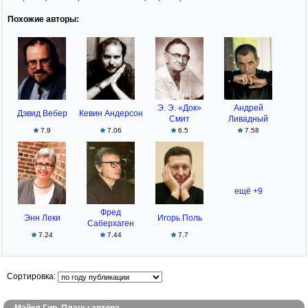
Похожие авторы:
Э. Э. «Док»
Андрей
Дэвид Вебер
Кевин Андерсон
Смит
Ливадный
7.9
7.06
6.5
7.58
ещё +9
Фред
Энн Леки
Игорь Поль
Саберхаген
7.24
7.44
7.7
Сортировка: