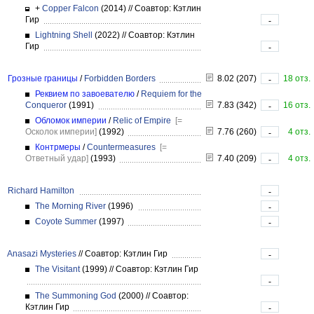
+
Copper Falcon
(2014)
//
Соавтор: Кэтлин
Гир
-
Lightning Shell
(2022)
//
Соавтор: Кэтлин
Гир
-
Грозные границы
/
Forbidden Borders
8.02 (207)
18 отз.
-
Реквием по завоевателю
/
Requiem for the
Conqueror
(1991)
7.83 (342)
16 отз.
-
Обломок империи
/
Relic of Empire
[=
Осколок империи]
(1992)
7.76 (260)
4 отз.
-
Контрмеры
/
Countermeasures
[=
Ответный удар]
(1993)
7.40 (209)
4 отз.
-
Richard Hamilton
-
The Morning River
(1996)
-
Coyote Summer
(1997)
-
Anasazi Mysteries
//
Соавтор: Кэтлин Гир
-
The Visitant
(1999)
//
Соавтор: Кэтлин Гир
-
The Summoning God
(2000)
//
Соавтор:
Кэтлин Гир
-