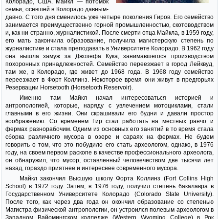
Колорадо, США. Майкл — потомок
семьи, осевшей в Колорадо давным-
давно. С того дня сменилось уже четыре поколения Гиров. Его семейство
занимается преимущественно горной промышленностью, скотоводством
и, как ни странно, журналистикой. После смерти отца Майкла, в 1959 году,
его мать закончила образование, получила магистерскую степень по
журналистике и стала преподавать в Университете Колорадо. В 1962 году
она вышла замуж за Джозефа Кука, занимавшегося производством
похоронных принадлежностей. Семейство переезжает в город Лейквуд,
там же, в Колорадо, где живет до 1968 года. В 1968 году семейство
переезжает в Форт Коллинз. Некоторое время они живут в предгорьях
Резервации Horsetooth (Horsetooth Reservoir).
Именно там Майкл начал интересоваться историей и
антропологией, которые, наряду с увлечением мотоциклами, стали
главными в его жизни. Они скрашивали его будни и давали простор
воображению. Со временем Гир стал работать на местных ранчо и
фермах разнорабочим. Одним из основных его занятий в то время стала
сборка различного мусора в озере и сараях на фермах. Не будем
говорить о том, что это побудило его стать археологом, однако, в 1976
году, на своем первом раскопе в качестве профессионального археолога,
он обнаружил, что мусор, оставленный человечеством две тысячи лет
назад, гораздо приятнее и интереснее современного мусора.
Майкл закончил Высшую школу Форта Коллинз (Fort Collins High
School) в 1972 году. Затем, в 1976 году, получил степень бакалавра в
Государственном Университете Колорадо (Colorado State University).
После того, как через два года он окончил образование со степенью
Магистра физической антропологии, он устроился полевым археологом в
Западном Вайомингском колледже (Western Wyoming College) в Рок