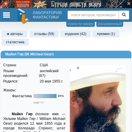
ЛАБОРАТОРИЯ
ФАНТАСТИКИ
поиск по жанру
расширенный
◄ авторы
отзывы (59)
издания (42)
премии (1)
статистика
Майкл Гир (W. Michael Gear)
Страна:
США
Языки
английский
произведений:
(67)
Родился:
20 мая 1955 г.
Жанры:
Фантастика
95%
ещё >>
Майкл Гир
(полное имя —
Уильям Майкл Гир / William Michael
Gear) родился 12 мая 1955 года в
городе Колорадо Спрингс, штат