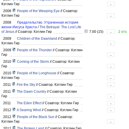
Кэтлин Гир
-
2008
People of the Weeping Eye
//
Соавтор:
Кэтлин Гир
-
2008
Предательство. Утраченная история
жизни Иисуса Христа
/
The Betrayal: The Lost Life
of Jesus
//
Соавтор: Кэтлин Гир
7.00 (15)
2 отз.
-
2009
Children of the Dawnland
//
Соавтор:
Кэтлин Гир
-
2009
People of the Thunder
//
Соавтор: Кэтлин
Гир
-
2010
Coming of the Storm
//
Соавтор: Кэтлин
Гир
-
2010
People of the Longhouse
//
Соавтор:
Кэтлин Гир
-
2011
Fire the Sky
//
Соавтор: Кэтлин Гир
-
2011
The Dawn Country
//
Соавтор: Кэтлин
Гир
-
2011
The Eden Effect
//
Соавтор: Кэтлин Гир
-
2012
A Searing Wind
//
Соавтор: Кэтлин Гир
-
2012
People of the Black Sun
//
Соавтор:
Кэтлин Гир
-
2012
The Broken Land
//
Соавтор: Кэтлин Гир