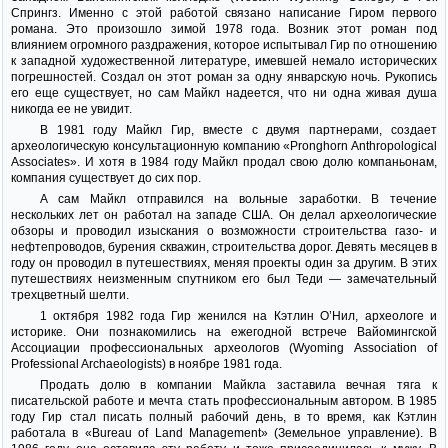
Спрингз. Именно с этой работой связано написание Гиром первого
романа. Это произошло зимой 1978 года. Возник этот роман под
влиянием огромного раздражения, которое испытывал Гир по отношению
к западной художественной литературе, имевшей немало исторических
погрешностей. Создал он этот роман за одну январскую ночь. Рукопись
его еще существует, но сам Майкл надеется, что ни одна живая душа
никогда ее не увидит.
В 1981 году Майкл Гир, вместе с двумя партнерами, создает
археологическую консультационную компанию «Pronghorn Anthropological
Associates». И хотя в 1984 году Майкл продал свою долю компаньонам,
компания существует до сих пор.
А сам Майкл отправился на вольные заработки. В течение
нескольких лет он работал на западе США. Он делал археологические
обзоры и проводил изыскания о возможности строительства газо- и
нефтепроводов, бурения скважин, строительства дорог. Девять месяцев в
году он проводил в путешествиях, меняя проекты один за другим. В этих
путешествиях неизменным спутником его был Теди — замечательный
трехцветный шелти.
1 октября 1982 года Гир женился на Кэтлин О’Нил, археологе и
историке. Они познакомились на ежегодной встрече Вайомингской
Ассоциации профессиональных археологов (Wyoming Association of
Professional Archaeologists) в ноябре 1981 года.
Продать долю в компании Майкла заставила вечная тяга к
писательской работе и мечта стать профессиональным автором. В 1985
году Гир стал писать полный рабочий день, в то время, как Кэтлин
работала в «Bureau of Land Management» (Земельное управление). В