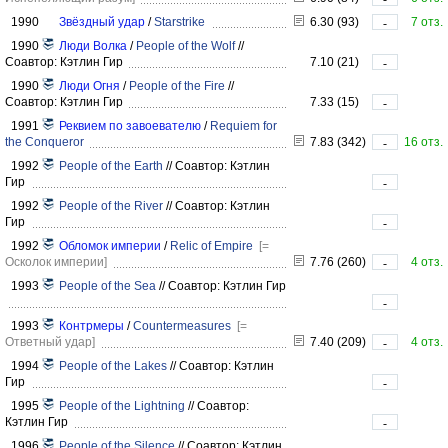
1990
Звёздный удар
/
Starstrike
6.30 (93)
7 отз.
-
1990
Люди Волка
/
People of the Wolf
//
Соавтор: Кэтлин Гир
7.10 (21)
-
1990
Люди Огня
/
People of the Fire
//
Соавтор: Кэтлин Гир
7.33 (15)
-
1991
Реквием по завоевателю
/
Requiem for
the Conqueror
7.83 (342)
16 отз.
-
1992
People of the Earth
//
Соавтор: Кэтлин
Гир
-
1992
People of the River
//
Соавтор: Кэтлин
Гир
-
1992
Обломок империи
/
Relic of Empire
[=
Осколок империи]
7.76 (260)
4 отз.
-
1993
People of the Sea
//
Соавтор: Кэтлин Гир
-
1993
Контрмеры
/
Countermeasures
[=
Ответный удар]
7.40 (209)
4 отз.
-
1994
People of the Lakes
//
Соавтор: Кэтлин
Гир
-
1995
People of the Lightning
//
Соавтор:
Кэтлин Гир
-
1996
People of the Silence
//
Соавтор: Кэтлин