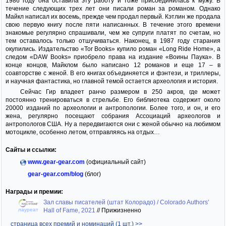
1986 году она оставила эту работу и тоже присоединилась к мужу. В
течение следующих трех лет они писали роман за романом. Однако
Майкл написал их восемь, прежде чем продал первый. Кэтлин же продала
свою первую книгу после пяти написанных. В течение этого времени
знакомые регулярно спрашивали, чем же супруги платят по счетам, но
тем оставалось только отшучиваться. Наконец, в 1987 году старания
окупились. Издательство «Tor Books» купило роман «Long Ride Home», а
следом «DAW Books» приобрело права на издание «Воины Паука». В
конце концов, Майклом было написано 12 романов и еще 17 – в
соавторстве с женой. В его книгах объединяется и фэнтези, и триллеры,
и научная фантастика, но главной темой остается археология и история.
Сейчас Гир владеет ранчо размером в 250 акров, где может
постоянно тренироваться в стрельбе. Его библиотека содержит около
20000 изданий по археологии и антропологии. Более того, и он, и его
жена, регулярно посещают собрания Ассоциаций археологов и
антропологов США. Ну а передвигаются они с женой обычно на любимом
мотоцикле, особенно летом, отправляясь на отдых…
Сайты и ссылки:
www.gear-gear.com
(официальный сайт)
gear-gear.com/blog
(блог)
Награды и премии:
Зал славы писателей (штат Колорадо) / Colorado Authors’
лауреат
Hall of Fame, 2021
//
Прижизненно
страница всех премий и номинаций (1 шт.) >>