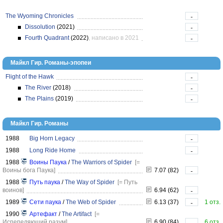
The Wyoming Chronicles
-
Dissolution
(2021)
-
Fourth Quadrant
(2022)
, написано в 2021
-
Майкл Гир. Романы-эпопеи
Flight of the Hawk
-
The River
(2018)
-
The Plains
(2019)
-
Майкл Гир. Романы
1988
Big Horn Legacy
-
1988
Long Ride Home
-
1988
Воины Паука
/
The Warriors of Spider
[=
Воины бога Паука]
7.07 (82)
-
1988
Путь паука
/
The Way of Spider
[= Путь
воинов]
6.94 (62)
-
1989
Сети паука
/
The Web of Spider
6.13 (37)
1 отз.
-
1990
Артефакт
/
The Artifact
[=
Испепеляющий разум]
6.90 (84)
6 отз.
-