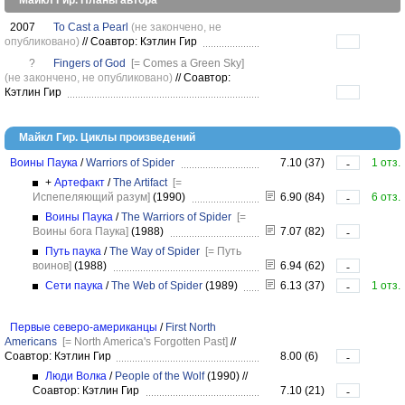
Майкл Гир. Планы автора
2007
To Cast a Pearl
(не закончено, не
опубликовано)
//
Соавтор: Кэтлин Гир
?
Fingers of God
[= Comes a Green Sky]
(не закончено, не опубликовано)
//
Соавтор:
Кэтлин Гир
Майкл Гир. Циклы произведений
Воины Паука
/
Warriors of Spider
7.10 (37)
1 отз.
-
+
Артефакт
/
The Artifact
[=
Испепеляющий разум]
(1990)
6.90 (84)
6 отз.
-
Воины Паука
/
The Warriors of Spider
[=
Воины бога Паука]
(1988)
7.07 (82)
-
Путь паука
/
The Way of Spider
[= Путь
воинов]
(1988)
6.94 (62)
-
Сети паука
/
The Web of Spider
(1989)
6.13 (37)
1 отз.
-
Первые северо-американцы
/
First North
Americans
[= North America's Forgotten Past]
//
Соавтор: Кэтлин Гир
8.00 (6)
-
Люди Волка
/
People of the Wolf
(1990)
//
Соавтор: Кэтлин Гир
7.10 (21)
-