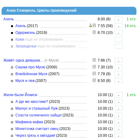
Анна Семироль. Циклы произведений
Азиль
8.00 (8)
1 отз.
-
Азиль
(2017)
7.55 (58)
14 отз.
-
Одержизнь
(2019)
8.70 (10)
-
Ками
ещё не опубликовано
Запределье
ещё не опубликовано
Живёт одна девушка...
[= Муся]
7.86 (7)
-
Сказка про Мусю
(2006)
7.30 (10)
-
Влюблённая Муся
(2007)
7.78 (9)
-
Муся и лев
(2007)
8.50 (8)
-
Жили-были Йокиси
10.00 (1)
1 отз.
-
А где же хвостики?
(2023)
10.00 (1)
-
Магнус и страшный Луж
(2023)
10.00 (1)
-
Спасти солнечного зайца!
(2023)
10.00 (1)
-
Мафкина кафка
(2023)
10.00 (1)
-
Монеточка считает овец
(2023)
10.00 (1)
-
Через грязь к звёздам!
(2023)
10.00 (1)
-