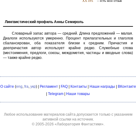
Лингвистический профиль Анны Семироль
Словарный запас автора — средний. Длина предложений — малая.
Диалоги используются умеренно. Процент прилагательных и глаголов
сбалансирован, оба показателя близки к средним. Причастия и
деепричастия автор использует крайне редко. Служебные слова
(местоимения, предлоги, союзы, междометия, частицы и вводные слова)
— также крайне редко.
О сайте
(
eng
,
fra
,
укр
) |
Регламент
|
FAQ
|
Контакты
|
Наши награды
|
ВКонтакте
|
Telegram
|
Наши товары
Любое использование материалов сайта допускается только с указанием
активной ссылки на источник.
© 2005-2026
«Лаборатория Фантастики»
.