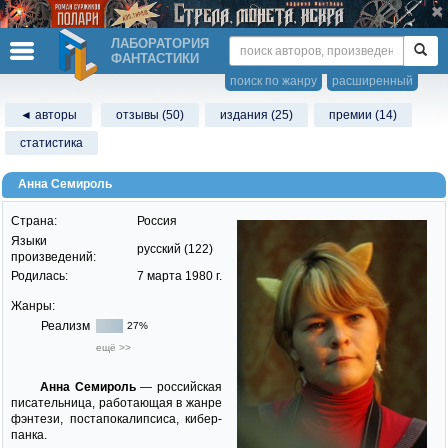
ЛАБОРАТОРИЯ
ФАНТАСТИКИ
поиск по жанру
расширенный
◄ авторы
отзывы (50)
издания (25)
премии (14)
статистика
Анна Семироль
Страна:
Россия
Языки
русский (122)
произведений:
Родилась:
7 марта 1980 г.
Жанры:
Реализм
27%
ещё >>
Анна Семироль
— российская
писательница, работающая в жанре
фэнтези, постапокалипсиса, кибер-
панка.