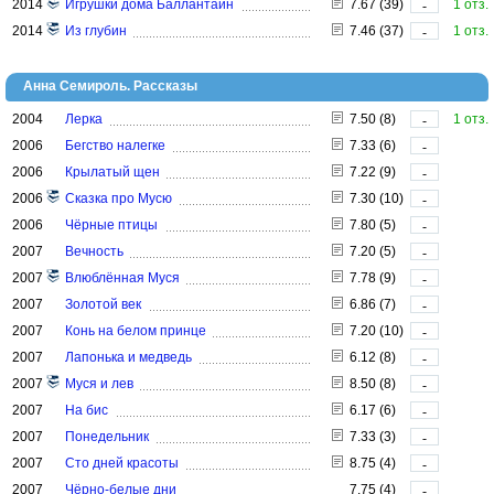
2014
Игрушки дома Баллантайн
7.67 (39)
1 отз.
-
2014
Из глубин
7.46 (37)
1 отз.
-
Анна Семироль. Рассказы
2004
Лерка
7.50 (8)
1 отз.
-
2006
Бегство налегке
7.33 (6)
-
2006
Крылатый щен
7.22 (9)
-
2006
Сказка про Мусю
7.30 (10)
-
2006
Чёрные птицы
7.80 (5)
-
2007
Вечность
7.20 (5)
-
2007
Влюблённая Муся
7.78 (9)
-
2007
Золотой век
6.86 (7)
-
2007
Конь на белом принце
7.20 (10)
-
2007
Лапонька и медведь
6.12 (8)
-
2007
Муся и лев
8.50 (8)
-
2007
На бис
6.17 (6)
-
2007
Понедельник
7.33 (3)
-
2007
Сто дней красоты
8.75 (4)
-
2007
Чёрно-белые дни
7.75 (4)
-