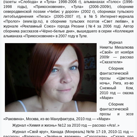
(газеты «Слобода» и «Тула» 1998-2006 г), альманахах «Голос» (1996-
1998 годы), «Прикосновение», «Тула» (2006-2009г), сборнике
северодвинской поэзии «Чибис у дороги» (2002 г), сборниках тульского
литобъединения «Пегас» (2005-2007 гг), в №5 Интернет-журнала
«Пролог» (www.ijp.ru), в сборнике тульских поэтов «Свет любви», в
журнале «Рекламный Союз» города Рязани (№4 за 2006 год). Автор
сборника рассказов «Чёрно-белые дни», вышедшего в серии «Коллекция
альманаха «Прикосновение» в 2007 году в Туле.
Журнал
Никиты Михалкова
«Свой» от ноября
2009г — рассказ
«Сказатели»
Сборник
фантастической
прозы «Цветная
ночь», Рига, из-во
Снежный Ком,
2010 год — сказка
«Мари»
Сборник
фантастической
прозы и эссе
«Раковина», Москва, из-во Мануфактура, 2010 год — «Мари»
Журнал «Химия и жизнь» №12 за 2010 год — рассказ «Ага!..»
Журнал «Свой круг», Канада (Монреаль) №№ 17-19, 2010-11 год —
рассказы «Варюша», «Зелёные варежки», «Сказатели», «Сказка про