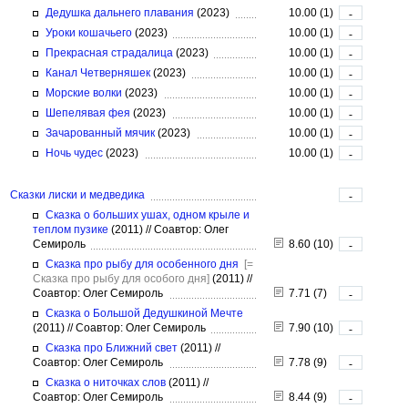
Дедушка дальнего плавания
(2023)
10.00 (1)
-
Уроки кошачьего
(2023)
10.00 (1)
-
Прекрасная страдалица
(2023)
10.00 (1)
-
Канал Четверняшек
(2023)
10.00 (1)
-
Морские волки
(2023)
10.00 (1)
-
Шепелявая фея
(2023)
10.00 (1)
-
Зачарованный мячик
(2023)
10.00 (1)
-
Ночь чудес
(2023)
10.00 (1)
-
Сказки лиски и медведика
-
Сказка о больших ушах, одном крыле и
теплом пузике
(2011)
//
Соавтор: Олег
Семироль
8.60 (10)
-
Сказка про рыбу для особенного дня
[=
Сказка про рыбу для особого дня]
(2011)
//
Соавтор: Олег Семироль
7.71 (7)
-
Сказка о Большой Дедушкиной Мечте
(2011)
//
Соавтор: Олег Семироль
7.90 (10)
-
Сказка про Ближний свет
(2011)
//
Соавтор: Олег Семироль
7.78 (9)
-
Сказка о ниточках слов
(2011)
//
Соавтор: Олег Семироль
8.44 (9)
-