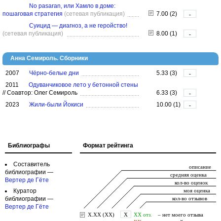
No pasaran, или Хамло в доме:
пошаговая стратегия
(сетевая публикация)
7.00 (2)
-
Суицид — диагноз, а не геройство!
(сетевая публикация)
8.00 (1)
-
Анна Семироль. Сборники
2007
Чёрно-белые дни
5.33 (3)
-
2011
Одуванчиковое лето у бетонной стены
//
Соавтор: Олег Семироль
6.33 (3)
-
2023
Жили-были Йокиси
10.00 (1)
-
Библиографы
Формат рейтинга
Составитель
библиографии —
Вертер де Гёте
Куратор
библиографии —
Вертер де Гёте