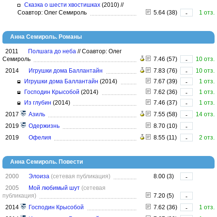
Сказка о шести хвостишках
(2010)
//
Соавтор: Олег Семироль
5.64 (38)
1 отз.
-
Анна Семироль. Романы
2011
Полшага до неба
//
Соавтор: Олег
Семироль
7.46 (57)
10 отз.
-
2014
Игрушки дома Баллантайн
7.83 (76)
10 отз.
-
Игрушки дома Баллантайн
(2014)
7.67 (39)
1 отз.
-
Господин Крысобой
(2014)
7.62 (36)
1 отз.
-
Из глубин
(2014)
7.46 (37)
1 отз.
-
2017
Азиль
7.55 (58)
14 отз.
-
2019
Одержизнь
8.70 (10)
-
2019
Офелия
8.55 (11)
2 отз.
-
Анна Семироль. Повести
2000
Элоиза
(сетевая публикация)
8.00 (3)
-
2005
Мой любимый шут
(сетевая
публикация)
7.20 (5)
-
2014
Господин Крысобой
7.62 (36)
1 отз.
-