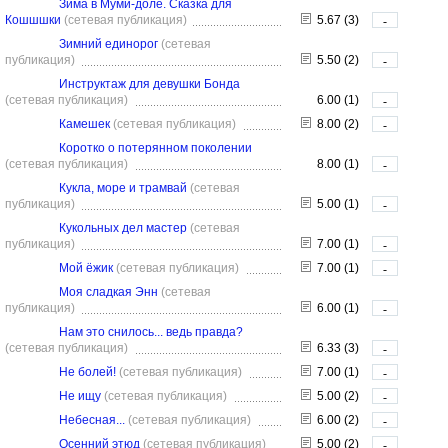
Зима в Муми-доле. Сказка для
Кошшшки
(сетевая публикация)
5.67 (3)
-
Зимний единорог
(сетевая
публикация)
5.50 (2)
-
Инструктаж для девушки Бонда
(сетевая публикация)
6.00 (1)
-
Камешек
(сетевая публикация)
8.00 (2)
-
Коротко о потерянном поколении
(сетевая публикация)
8.00 (1)
-
Кукла, море и трамвай
(сетевая
публикация)
5.00 (1)
-
Кукольных дел мастер
(сетевая
публикация)
7.00 (1)
-
Мой ёжик
(сетевая публикация)
7.00 (1)
-
Моя сладкая Энн
(сетевая
публикация)
6.00 (1)
-
Нам это снилось... ведь правда?
(сетевая публикация)
6.33 (3)
-
Не болей!
(сетевая публикация)
7.00 (1)
-
Не ищу
(сетевая публикация)
5.00 (2)
-
Небесная...
(сетевая публикация)
6.00 (2)
-
Осенний этюд
(сетевая публикация)
5.00 (2)
-