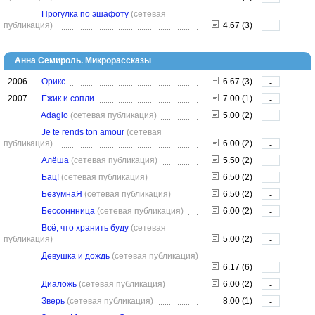
Прогулка по эшафоту
(сетевая
публикация)
4.67 (3)
-
Анна Семироль. Микрорассказы
2006
Орикс
6.67 (3)
-
2007
Ёжик и сопли
7.00 (1)
-
Adagio
(сетевая публикация)
5.00 (2)
-
Je te rends ton amour
(сетевая
публикация)
6.00 (2)
-
Алёша
(сетевая публикация)
5.50 (2)
-
Бац!
(сетевая публикация)
6.50 (2)
-
БезумнаЯ
(сетевая публикация)
6.50 (2)
-
Бессоннница
(сетевая публикация)
6.00 (2)
-
Всё, что хранить буду
(сетевая
публикация)
5.00 (2)
-
Девушка и дождь
(сетевая публикация)
6.17 (6)
-
Диаложь
(сетевая публикация)
6.00 (2)
-
Зверь
(сетевая публикация)
8.00 (1)
-