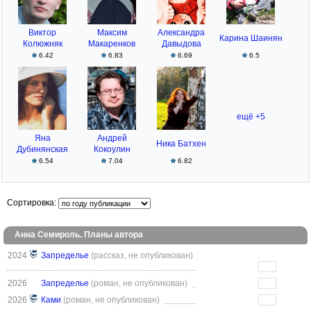
Виктор
Максим
Александра
Карина Шаинян
Колюжняк
Макаренков
Давыдова
6.42
6.83
6.69
6.5
ещё +5
Яна
Андрей
Ника Батхен
Дубинянская
Кокоулин
6.54
7.04
6.82
Сортировка:
Анна Семироль. Планы автора
2024
Запределье
(рассказ, не опубликован)
2026
Запределье
(роман, не опубликован)
2026
Ками
(роман, не опубликован)