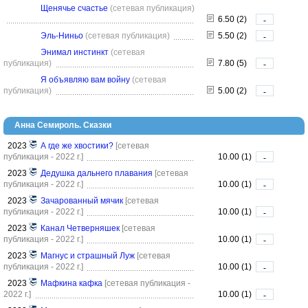
Щенячье счастье
(сетевая публикация)
6.50 (2)
-
Эль-Ниньо
(сетевая публикация)
5.50 (2)
-
Энимал инстинкт
(сетевая
публикация)
7.80 (5)
-
Я объявляю вам войну
(сетевая
публикация)
5.00 (2)
-
Анна Семироль. Сказки
2023
А где же хвостики?
[сетевая
публикация - 2022 г.]
10.00 (1)
-
2023
Дедушка дальнего плавания
[сетевая
публикация - 2022 г.]
10.00 (1)
-
2023
Зачарованный мячик
[сетевая
публикация - 2022 г.]
10.00 (1)
-
2023
Канал Четверняшек
[сетевая
публикация - 2022 г.]
10.00 (1)
-
2023
Магнус и страшный Луж
[сетевая
публикация - 2022 г.]
10.00 (1)
-
2023
Мафкина кафка
[сетевая публикация -
2022 г.]
10.00 (1)
-