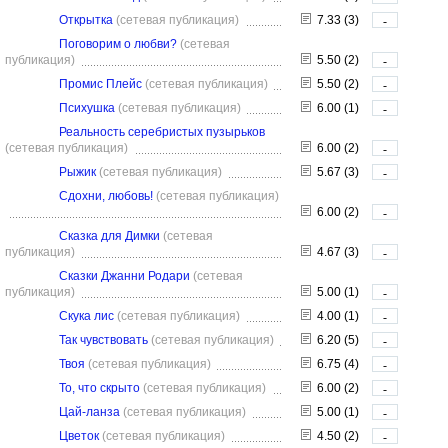
Открытка
(сетевая публикация)
7.33 (3)
-
Поговорим о любви?
(сетевая
публикация)
5.50 (2)
-
Промис Плейс
(сетевая публикация)
5.50 (2)
-
Психушка
(сетевая публикация)
6.00 (1)
-
Реальность серебристых пузырьков
(сетевая публикация)
6.00 (2)
-
Рыжик
(сетевая публикация)
5.67 (3)
-
Сдохни, любовь!
(сетевая публикация)
6.00 (2)
-
Сказка для Димки
(сетевая
публикация)
4.67 (3)
-
Сказки Джанни Родари
(сетевая
публикация)
5.00 (1)
-
Скука лис
(сетевая публикация)
4.00 (1)
-
Так чувствовать
(сетевая публикация)
6.20 (5)
-
Твоя
(сетевая публикация)
6.75 (4)
-
То, что скрыто
(сетевая публикация)
6.00 (2)
-
Цай-ланза
(сетевая публикация)
5.00 (1)
-
Цветок
(сетевая публикация)
4.50 (2)
-