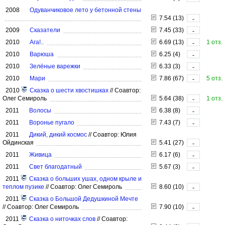
2008
Одуванчиковое лето у бетонной стены
7.54 (13)
-
2009
Сказатели
7.45 (33)
-
2010
Ага!..
6.69 (13)
1 отз.
-
2010
Варюша
6.25 (4)
-
2010
Зелёные варежки
6.33 (3)
-
2010
Мари
7.86 (67)
5 отз.
-
2010
Сказка о шести хвостишках
//
Соавтор:
Олег Семироль
5.64 (38)
1 отз.
-
2011
Волосы
6.38 (8)
-
2011
Воронье пугало
7.43 (7)
-
2011
Дикий, дикий космос
//
Соавтор: Юлия
Ойдинская
5.41 (27)
-
2011
Живица
6.17 (6)
-
2011
Свет благодатный
5.67 (3)
-
2011
Сказка о больших ушах, одном крыле и
теплом пузике
//
Соавтор: Олег Семироль
8.60 (10)
-
2011
Сказка о Большой Дедушкиной Мечте
//
Соавтор: Олег Семироль
7.90 (10)
-
2011
Сказка о ниточках слов
//
Соавтор: