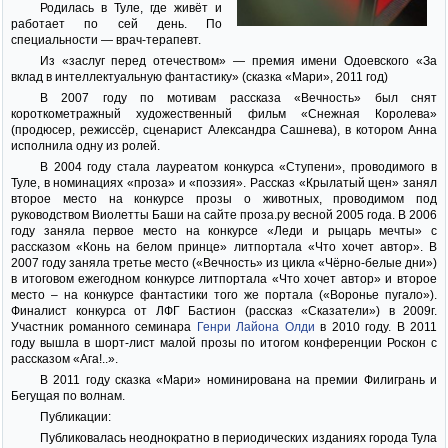
Родилась в Туле, где живёт и
работает по сей день. По
специальности — врач-терапевт.
Из «заслуг перед отечеством» — премия имени Одоевского «За
вклад в интеллектуальную фантастику» (сказка «Мари», 2011 год)
В 2007 году по мотивам рассказа «Вечность» был снят
короткометражный художественный фильм «Снежная Королева»
(продюсер, режиссёр, сценарист Александра Сашнева), в котором Анна
исполнила одну из ролей.
В 2004 году стала лауреатом конкурса «Ступени», проводимого в
Туле, в номинациях «проза» и «поэзия». Рассказ «Крылатый щен» занял
второе место на конкурсе прозы о животных, проводимом под
руководством Виолетты Баши на сайте проза.ру весной 2005 года. В 2006
году заняла первое место на конкурсе «Леди и рыцарь мечты» с
рассказом «Конь на белом принце» литпортала «Что хочет автор». В
2007 году заняла третье место («Вечность» из цикла «Чёрно-белые дни»)
в итоговом ежегодном конкурсе литпортала «Что хочет автор» и второе
место – на конкурсе фантастики того же портала («Воронье пугало»).
Финалист конкурса от ЛФГ Бастион (рассказ «Сказатели») в 2009г.
Участник романного семинара
Генри Лайона Олди
в 2010 году. В 2011
году вышла в шорт-лист малой прозы по итогом конференции Роскон с
рассказом «Ага!..».
В 2011 году сказка «Мари» номинирована на премии Филигрань и
Бегущая по волнам.
Публикации:
Публиковалась неоднократно в периодических изданиях города Тула