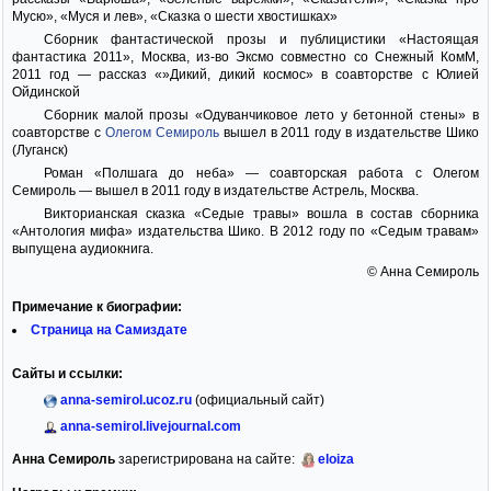
Мусю», «Муся и лев», «Сказка о шести хвостишках»
Сборник фантастической прозы и публицистики «Настоящая
фантастика 2011», Москва, из-во Эксмо совместно со Снежный КомМ,
2011 год — рассказ «»Дикий, дикий космос» в соавторстве с Юлией
Ойдинской
Сборник малой прозы «Одуванчиковое лето у бетонной стены» в
соавторстве с
Олегом Семироль
вышел в 2011 году в издательстве Шико
(Луганск)
Роман «Полшага до неба» — соавторская работа с Олегом
Семироль — вышел в 2011 году в издательстве Астрель, Москва.
Викторианская сказка «Седые травы» вошла в состав сборника
«Антология мифа» издательства Шико. В 2012 году по «Седым травам»
выпущена аудиокнига.
© Анна Семироль
Примечание к биографии:
Страница на Самиздате
Сайты и ссылки:
anna-semirol.ucoz.ru
(официальный сайт)
anna-semirol.livejournal.com
Анна Семироль
зарегистрирована на сайте:
eloiza