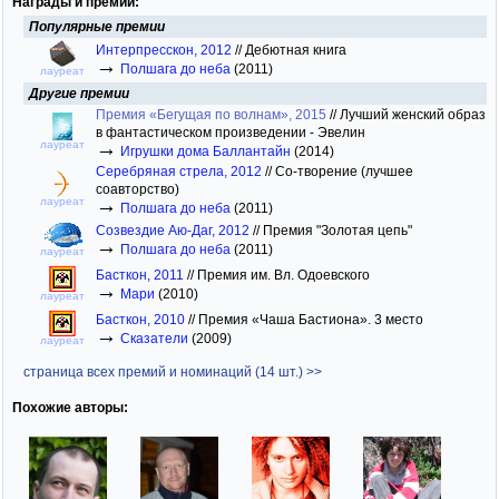
Награды и премии:
Популярные премии
Интерпресскон, 2012
//
Дебютная книга
→
Полшага до неба
(2011)
лауреат
Другие премии
Премия «Бегущая по волнам», 2015
//
Лучший женский образ
в фантастическом произведении - Эвелин
→
лауреат
Игрушки дома Баллантайн
(2014)
Серебряная стрела, 2012
//
Со-творение (лучшее
соавторство)
→
лауреат
Полшага до неба
(2011)
Созвездие Аю-Даг, 2012
//
Премия "Золотая цепь"
→
Полшага до неба
(2011)
лауреат
Басткон, 2011
//
Премия им. Вл. Одоевского
→
Мари
(2010)
лауреат
Басткон, 2010
//
Премия «Чаша Бастиона». 3 место
→
Сказатели
(2009)
лауреат
страница всех премий и номинаций (14 шт.) >>
Похожие авторы: