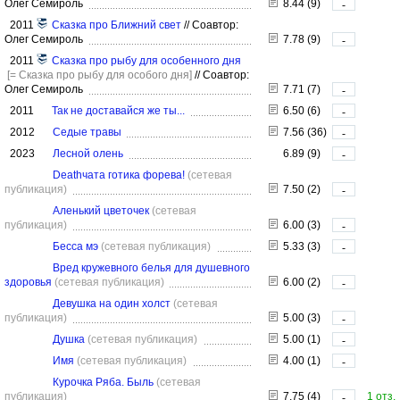
Олег Семироль
8.44 (9)
-
2011
Сказка про Ближний свет
//
Соавтор:
Олег Семироль
7.78 (9)
-
2011
Сказка про рыбу для особенного дня
[= Сказка про рыбу для особого дня]
//
Соавтор:
Олег Семироль
7.71 (7)
-
2011
Так не доставайся же ты...
6.50 (6)
-
2012
Седые травы
7.56 (36)
-
2023
Лесной олень
6.89 (9)
-
Deathчата готика форева!
(сетевая
публикация)
7.50 (2)
-
Аленький цветочек
(сетевая
публикация)
6.00 (3)
-
Бесса мэ
(сетевая публикация)
5.33 (3)
-
Вред кружевного белья для душевного
здоровья
(сетевая публикация)
6.00 (2)
-
Девушка на один холст
(сетевая
публикация)
5.00 (3)
-
Душка
(сетевая публикация)
5.00 (1)
-
Имя
(сетевая публикация)
4.00 (1)
-
Курочка Ряба. Быль
(сетевая
публикация)
7.75 (4)
1 отз.
-