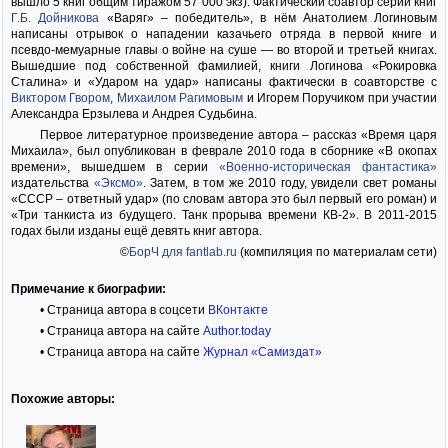
вышло 5 книг общим тиражом 57 000 экз). Фактический соавтор серии книг
Г.Б. Дойникова
«Варяг» – победитель», в нём Анатолием Логиновым
написаны отрывок о нападении казачьего отряда в первой книге и
псевдо-мемуарные главы о войне на суше — во второй и третьей книгах.
Вышедшие под собственной фамилией, книги Логинова «Рокировка
Сталина» и «Ударом на удар» написаны фактически в соавторстве с
Виктором Гвором
,
Михаилом Рагимовым
и Игорем Поручиком при участии
Александра Ерзылева и Андрея Судьбина.
Первое литературное произведение автора – рассказ «Время царя
Михаила», был опубликован в феврале 2010 года в сборнике «В окопах
времени», вышедшем в серии
«Военно-историческая фантастика»
издательства
«Эксмо»
. Затем, в том же 2010 году, увидели свет романы
«СССР – ответный удар» (по словам автора это был первый его роман) и
«Три танкиста из будущего. Танк прорыва времени КВ-2». В 2011-2015
годах были изданы ещё девять книг автора.
©
БорЧ для fantlab.ru
(компиляция по материалам сети)
Примечание к биографии:
• Страница автора в соцсети
ВКонтакте
• Страница автора на сайте
Аuthor.today
• Страница автора на сайте
Журнал «Самиздат»
Похожие авторы: