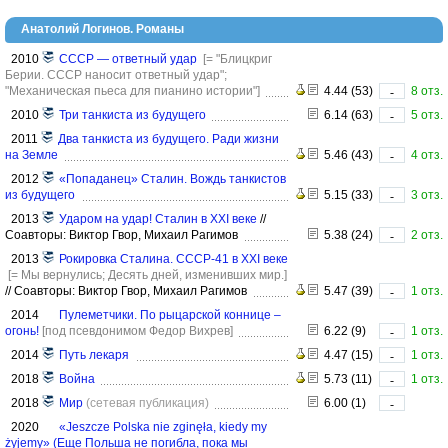
Анатолий Логинов. Романы
2010
СССР — ответный удар
[= "Блицкриг
Берии. СССР наносит ответный удар";
"Механическая пьеса для пианино истории"]
4.44 (53)
8 отз.
-
2010
Три танкиста из будущего
6.14 (63)
5 отз.
-
2011
Два танкиста из будущего. Ради жизни
на Земле
5.46 (43)
4 отз.
-
2012
«Попаданец» Сталин. Вождь танкистов
из будущего
5.15 (33)
3 отз.
-
2013
Ударом на удар! Сталин в XXI веке
//
Соавторы: Виктор Гвор, Михаил Рагимов
5.38 (24)
2 отз.
-
2013
Рокировка Сталина. СССР-41 в XXI веке
[= Мы вернулись; Десять дней, изменивших мир.]
//
Соавторы: Виктор Гвор, Михаил Рагимов
5.47 (39)
1 отз.
-
2014
Пулеметчики. По рыцарской коннице –
огонь!
[под псевдонимом Федор Вихрев]
6.22 (9)
1 отз.
-
2014
Путь лекаря
4.47 (15)
1 отз.
-
2018
Война
5.73 (11)
1 отз.
-
2018
Мир
(сетевая публикация)
6.00 (1)
-
2020
«Jeszcze Polska nie zginęła, kiedy my
żyjemy» (Еще Польша не погибла, пока мы