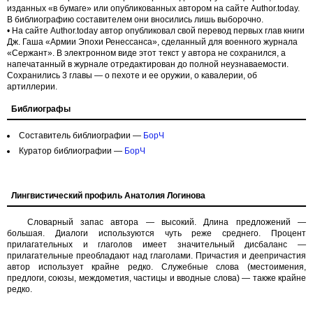
изданных «в бумаге» или опубликованных автором на сайте Аuthor.today.
В библиографию составителем они вносились лишь выборочно.
• На сайте Аuthor.today автор опубликовал свой перевод первых глав книги
Дж. Гаша «Армии Эпохи Ренессанса», сделанный для военного журнала
«Сержант». В электронном виде этот текст у автора не сохранился, а
напечатанный в журнале отредактирован до полной неузнаваемости.
Сохранились 3 главы — о пехоте и ее оружии, о кавалерии, об
артиллерии.
Библиографы
Составитель библиографии —
БорЧ
Куратор библиографии —
БорЧ
Лингвистический профиль Анатолия Логинова
Словарный запас автора — высокий. Длина предложений —
большая. Диалоги используются чуть реже среднего. Процент
прилагательных и глаголов имеет значительный дисбаланс —
прилагательные преобладают над глаголами. Причастия и деепричастия
автор использует крайне редко. Служебные слова (местоимения,
предлоги, союзы, междометия, частицы и вводные слова) — также крайне
редко.