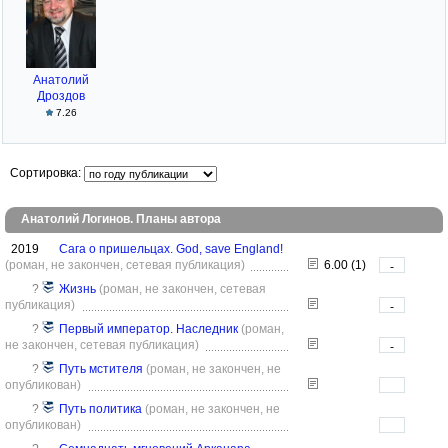
Анатолий
Дроздов
7.26
Сортировка:
Анатолий Логинов. Планы автора
2019
Сага о пришельцах. God, save England!
(роман, не закончен, сетевая публикация)
6.00 (1)
-
?
Жизнь
(роман, не закончен, сетевая
публикация)
-
?
Первый император. Наследник
(роман,
не закончен, сетевая публикация)
-
?
Путь мстителя
(роман, не закончен, не
опубликован)
?
Путь политика
(роман, не закончен, не
опубликован)