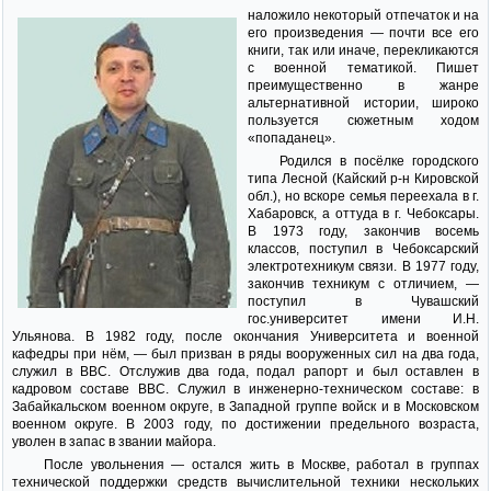
наложило некоторый отпечаток и на
его произведения — почти все его
книги, так или иначе, перекликаются
с военной тематикой. Пишет
преимущественно в жанре
альтернативной истории, широко
пользуется сюжетным ходом
«попаданец».
Родился в посёлке городского
типа Лесной (Кайский р-н Кировской
обл.), но вскоре семья переехала в г.
Хабаровск, а оттуда в г. Чебоксары.
В 1973 году, закончив восемь
классов, поступил в Чебоксарский
электротехникум связи. В 1977 году,
закончив техникум с отличием, —
поступил в Чувашский
гос.университет имени И.Н.
Ульянова. В 1982 году, после окончания Университета и военной
кафедры при нём, — был призван в ряды вооруженных сил на два года,
служил в ВВС. Отслужив два года, подал рапорт и был оставлен в
кадровом составе ВВС. Служил в инженерно-техническом составе: в
Забайкальском военном округе, в Западной группе войск и в Московском
военном округе. В 2003 году, по достижении предельного возраста,
уволен в запас в звании майора.
После увольнения — остался жить в Москве, работал в группах
технической поддержки средств вычислительной техники нескольких