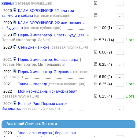
живем)
(сетевая публикация)
-
2020
КЛИМ ВОРОШИЛОВ 2/2 или три
танкиста и собака
(сетевая публикация)
-
2020
КЛИМ ВОРОШИЛОВ-2/2 или танкисты
из будущего
(сетевая публикация)
1.00 (1)
-
2020
Первый император. Спасти будущее!
[=
Первый Император. Дебют]
5.71 (14)
1 отз.
-
2020
Семь дней в июне
(сетевая публикация)
6.00 (2)
-
2021
Первый император. Большая игра
[=
Первый Император. Миттельшпиль]
6.25 (4)
-
2021
Первый император. Эндшпиль
(сетевая
публикация)
6.50 (2)
-
2021
Танки — вперед!
(сетевая публикация)
6.25 (4)
1 отз.
-
2022
Мой неожиданный сиамский брат
(сетевая публикация)
6.25 (4)
1 отз.
-
2024
Вечный Рим. Первый свиток.
Император
(сетевая публикация)
-
Анатолий Логинов. Повести
2020
Ущелье злых духов ( Дера синош