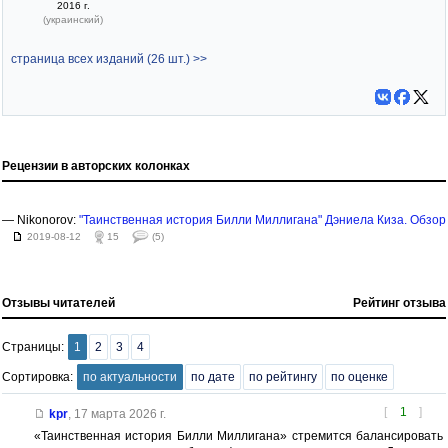
2016 г.
(украинский)
страница всех изданий (26 шт.) >>
Рецензии в авторских колонках
— Nikonorov:
"Таинственная история Билли Миллигана" Дэниела Киза. Обзор
2019-08-12
15
(5)
Отзывы читателей
Рейтинг отзыва
Страницы:
1
2
3
4
Сортировка:
по актуальности
по дате
по рейтингу
по оценке
[
1
]
kpr
,
17 марта 2026 г.
«Таинственная история Билли Миллигана» стремится балансировать