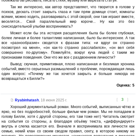
побежала бы рисовать, писать стихи, музыку или вырезать статуи.
Так же интересно, как автор представляет, что творится в голове у
психов, дескать стоит закрыть глаза и там прям домище стоит, комнаты
всякие, можно ходить, разговаривать с этой сворой, они там играют вместе,
веселятся... Свой параллельный мир короче... Ну как это без
снисходительной улыбки воспринимать?
Может если бы эта история расщепления была бы более глубокая,
более личная и более талантливо написанная, было бы интереснее. А так
все «разнообразие» сводится к фразам типа: «и вдруг он странно
посмотрел на меня», «он как-то странно расслабился», «он вел себя
совершенно по-другому». Помилуйте, вокруг куча людей с таким же
признаками поведения. Они что же все с раздвоением личности?
Вывод: скучная, примитивная, плохо написанная и безликая хроника
событий, вместо серьезных размышлений о проблеме, порождающая лишь
один вопрос: «Почему же так хочется закрыть и больше никогда не
возвращаться к Билли?»
Оценка:
5
[
3
]
Ryabinhatash
,
18 июня 2025 г.
Хороший документальный роман. Много событий, выписанных чётко и
ярко, но без подробностей, больше фильм чем роман. Мы не попадаем в
голову Билли, хотя с другой стороны, его там тоже нет) Читатель смотрит
на события со стороны, а благодаря объёму текста, «диффундирует»
внутрь и слегка касается его. Вначале я воспринимала все личности как
семью, некий клан со своим сводом правил, секту, в которою никому не