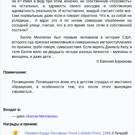
ли я? Имея в виду при этом, конечно, не собственную «похожесть»
на остальных, а здравость своего рассудка и собственную
адекватность реальности. И естественно, каждый считает себя всё-
таки нормальным, даже если и говорит обратное. Что ж, за собой не
уследишь… А вдруг это я по ночам совершаю ограбления на
соседней улице, считая, что в это время тихо сплю в собственной
постели?
Билли Миллиган был первым человеком в истории США,
которого суд признал невиновным в совершенных им преступлениях
по причине, грубо говоря, сумасшествия. Если верить Дэниелу Кизу, в
теле Билли жило аж двадцать четыре разных личности – мужчины и
женщины, и даже дети…
© Евгения Бирюкова
Примечание:
Посвящение: Посвящается всем, кто в детстве страдал от жестокого
обращения, в особенности тем, кто после этого вынужден
скрываться...
Входит в:
— цикл
«Билли Миллиган»
Награды и премии:
Премия Курда Лассвица / Kurd-Laßwitz-Preis, 1986
//
Лучший