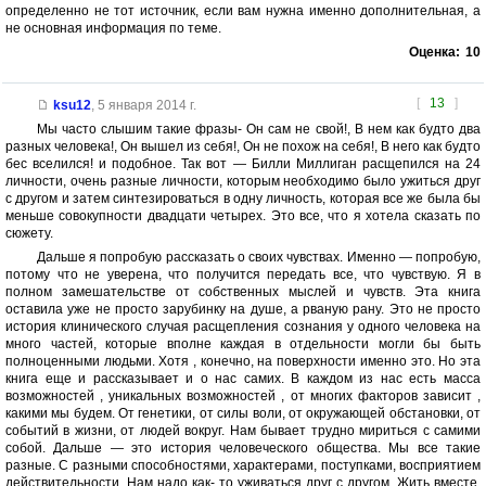
определенно не тот источник, если вам нужна именно дополнительная, а
не основная информация по теме.
Оценка:
10
[
13
]
ksu12
,
5 января 2014 г.
Мы часто слышим такие фразы- Он сам не свой!, В нем как будто два
разных человека!, Он вышел из себя!, Он не похож на себя!, В него как будто
бес вселился! и подобное. Так вот — Билли Миллиган расщепился на 24
личности, очень разные личности, которым необходимо было ужиться друг
с другом и затем синтезироваться в одну личность, которая все же была бы
меньше совокупности двадцати четырех. Это все, что я хотела сказать по
сюжету.
Дальше я попробую рассказать о своих чувствах. Именно — попробую,
потому что не уверена, что получится передать все, что чувствую. Я в
полном замешательстве от собственных мыслей и чувств. Эта книга
оставила уже не просто зарубинку на душе, а рваную рану. Это не просто
история клинического случая расщепления сознания у одного человека на
много частей, которые вполне каждая в отдельности могли бы быть
полноценными людьми. Хотя , конечно, на поверхности именно это. Но эта
книга еще и рассказывает и о нас самих. В каждом из нас есть масса
возможностей , уникальных возможностей , от многих факторов зависит ,
какими мы будем. От генетики, от силы воли, от окружающей обстановки, от
событий в жизни, от людей вокруг. Нам бывает трудно мириться с самими
собой. Дальше — это история человеческого общества. Мы все такие
разные. С разными способностями, характерами, поступками, восприятием
действительности. Нам надо как- то уживаться друг с другом. Жить вместе.