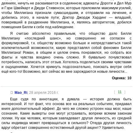
деяниях, ничуть не раскаивается в содеянном; адвокаты Дороти и Дел Мур
и Гэри Швейкарт и Джуди Стивенсон, которые приложили максимум усилий,
чтобы Миллигана признали сумасшедшим, и отправили на лечение, и
добились этого, в начале пути; Доктор Джордж Хардинг — младший,
поверивший в раздвоение Миллигана, и, являясь авторитетом, добился
помещения Билли к себе под наблюдение.
Я считаю абсолютно правильным, что общество дало Билли
Миллигану «последний шанс», но совершенно не согласен с
формулировкой, т.к. обществу возможно больше и непредставиться такой
исключительной возможности, какую представлял собой феномен Билли
Миллигана! Роман, в общем и целом очень понравился, но собрать все
факты и чувства воедино очень сложно. Я буквально почувствовал
потребность, написать этот отзыв. Хотелось поделиться своими чувствами
и ощущениями. Хочется крикнуть подсознательно, поискать внутри себя
ещё кого-то! Возможно, вот сейчас во мне зарождаются новые личности...
Оценка:
10
[
11
]
Mao_Ri
,
28 апреля 2016 г.
Еще судя по аннотации, я думала — история должна быть
интересной. И тот факт, что основа все на реальных событиях, придавал
книге дополнительный эффект. До чего же сложно устроен наш мозг, наше
сознание. Какие выверты они могут устраивать, вопреки всяким законам
логики. Ну как человек, которым завладевает другая личность, из средней
силы индивида может превращаться в сильного? Откуда другая личность
вдруг обретает совершенно естественный другой акцент? Удивительно.