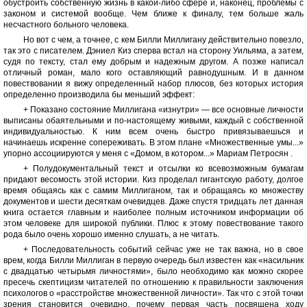
обустроить собственную жизнь в какой-либо сфере и, наконец, проблемы с
законом и системой вообще. Чем ближе к финалу, тем больше жаль
несчастного больного человека.
Но вот с чем, а точнее, с кем Билли Миллигану действительно повезло,
так это с писателем. Дэниел Киз сперва встал на сторону Уильяма, а затем,
судя по тексту, стал ему добрым и надежным другом. А позже написал
отличный роман, мало кого оставляющий равнодушным. И в данном
повествовании я вижу определенный набор плюсов, без которых история
определенно производила бы меньший эффект:
+ Показано состояние Миллигана «изнутри» — все основные личности
выписаны обаятельными и по-настоящему живыми, каждый с собственной
индивидуальностью. К ним всем очень быстро привязываешься и
начинаешь искренне сопереживать. В этом плане «Множественные умы...»
упорно ассоциируются у меня с «Домом, в котором...» Мариам Петросян .
+ Полудокументальный текст и отсылки ко всевозможным бумагам
придают весомость этой истории. Киз проделал гигантскую работу, долгое
время общаясь как с самим Миллиганом, так и обращаясь ко множеству
документов и шести десяткам очевидцев. Даже спустя тридцать лет данная
книга остается главным и наиболее полным источником информации об
этом человеке для широкой публики. Плюс к этому повествование такого
рода было очень хорошо именно слушать, а не читать.
+ Последовательность событий сейчас уже не так важна, но в свое
врем, когда Билли Миллиган в первую очередь был известен как «насильник
с двадцатью четырьмя личностями», было необходимо как можно скорее
пресечь скептицизм читателей по отношению к правильности заключения
психологов о «расстройстве множественной личности». Так что с этой точки
зрения становится очевидно, почему первая часть посвящена ходу