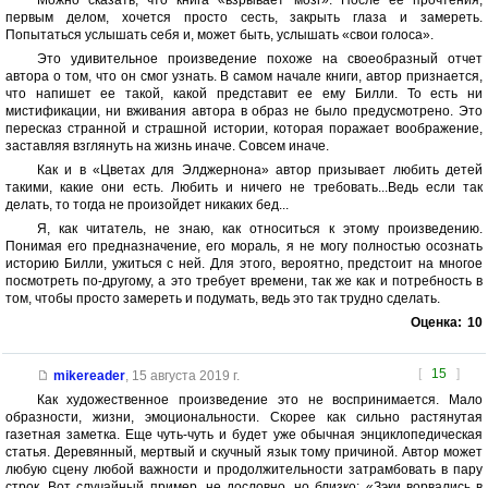
Можно сказать, что книга «взрывает мозг». После ее прочтения,
первым делом, хочется просто сесть, закрыть глаза и замереть.
Попытаться услышать себя и, может быть, услышать «свои голоса».
Это удивительное произведение похоже на своеобразный отчет
автора о том, что он смог узнать. В самом начале книги, автор признается,
что напишет ее такой, какой представит ее ему Билли. То есть ни
мистификации, ни вживания автора в образ не было предусмотрено. Это
пересказ странной и страшной истории, которая поражает воображение,
заставляя взглянуть на жизнь иначе. Совсем иначе.
Как и в «Цветах для Элджернона» автор призывает любить детей
такими, какие они есть. Любить и ничего не требовать...Ведь если так
делать, то тогда не произойдет никаких бед...
Я, как читатель, не знаю, как относиться к этому произведению.
Понимая его предназначение, его мораль, я не могу полностью осознать
историю Билли, ужиться с ней. Для этого, вероятно, предстоит на многое
посмотреть по-другому, а это требует времени, так же как и потребность в
том, чтобы просто замереть и подумать, ведь это так трудно сделать.
Оценка:
10
[
15
]
mikereader
,
15 августа 2019 г.
Как художественное произведение это не воспринимается. Мало
образности, жизни, эмоциональности. Скорее как сильно растянутая
газетная заметка. Еще чуть-чуть и будет уже обычная энциклопедическая
статья. Деревянный, мертвый и скучный язык тому причиной. Автор может
любую сцену любой важности и продолжительности затрамбовать в пару
строк. Вот случайный пример, не дословно, но близко: «Зэки ворвались в