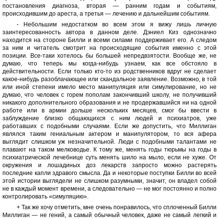
постановления диагноза, вторая — ранним годам и событиям,
происходившим до ареста, а третья — лечению и дальнейшим событиям.
- Небольшим недостатком во всем этом я вижу лишь личную
заинтересованность автора в данном деле. Дэниел Киз однозначно
находится на стороне Билли и всеми силами поддерживает его. А следом
за ним и читатель смотрит на происходящие события именно с этой
позиции. Все-таки хотелось бы большей непредвзятости. Вообще же, не
думаю, что теперь мы когда-нибудь узнаем, как все обстояло в
действительности. Если только кто-то из родственников вдруг не сделает
какое-нибудь разоблачающее или скандальное заявление. Возможно, в той
или иной степени имело место манипуляция или симулирование, но не
думаю, что человек с горем пополам закончивший школу, не получивший
никакого дополнительного образования и не продержавшийся ни на одной
работе или в армии дольше нескольких месяцев, смог бы ввести в
заблуждение близко общающихся с ним людей и психиатров, уже
работавших с подобными случаями. Если же допустить, что Миллиган
являлся таким гениальным актером и манипулятором, то вся афера
выглядит слишком уж незначительной. Люди с подобными талантами не
плавают на таком мелководье. К тому же, менять годы тюрьмы на годы в
психиатрической лечебнице суть менять шило на мыло, если не хуже. От
окружения и лошадиных доз лекарств запросто можно растерять
последние капли здравого смысла. Да и некоторые поступки Билли во всей
этой истории выглядели не слишком разумными, значит, он владел собой
не в каждый момент времени, а следовательно — не мог постоянно и полно
контролировать «симуляцию».
+ Так же хочу отметить, мне очень понравилось, что сплоченный Билли
Миллиган — не гений, а самый обычный человек, даже не самый легкий и