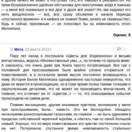
и другие ничего не знают о поступках того, кто «вышел в реальность». Ну
прям безукоризненно удобная обстановка для преступника: когда я паинька
— у меня всё нормально и все друг о друге всё знают! Но, как задумал что
нить вредоносное — всё, всё: сразу объявляю о начале периода
«спутанного времени» и я нифига не помню! Ловко, ничего не скажешь! Нет,
будь я сейчас присяжным — не голосовал бы за невиновность этого
Миллигана.
Оценка:
8
[
13
]
Мета
,
23 марта 2015 г.
Пару лет назад я послушала «Цветы для Элджернона» и весьма
впечатлилась, видела «Множественные умы...», но почему-то прошла мимо.
А оказалось, что очень даже зря. Книга просто потрясающая. Все три с
половиной дня прослушивания было крайне сложно оторваться от
повествования, а в остальное время мысли постоянно возвращались к
нему. История Билли Миллигана одновременно настолько невероятна, что
даже не верится в происходящие, но в тоже время полна такими точными и
скрупулезными деталями, что не может не производить впечатления. И
главное, что отличает ее от «Цветов...» — то, что описываемые события
происходили на самом деле.
Помимо восхищения, другим значимым чувством, возникшим у меня
при прослушивании, была... зависть. Это же бесподобно: обладать
несколькими разноплановыми талантами, но главное — не быть одиноким в
пределах собственной черепной коробки, а обитать там со своей большой
семьей. Хорошо, что по мере повествования это чувство постепенно сошло
на нет. Потерянное, спутанное время, невозможность стабильно