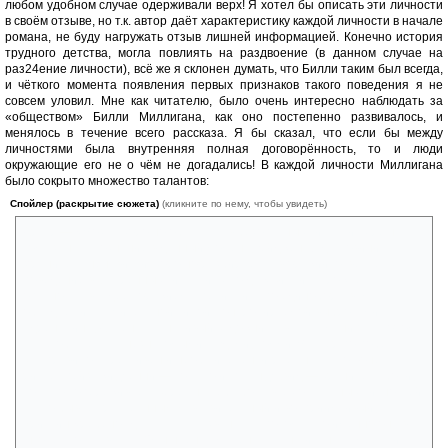
любом удобном случае одерживали верх! Я хотел бы описать эти личности
в своём отзыве, но т.к. автор даёт характеристику каждой личности в начале
романа, не буду нагружать отзыв лишней информацией. Конечно история
трудного детства, могла повлиять на раздвоение (в данном случае на
раз24ение личности), всё же я склонен думать, что Билли таким был всегда,
и чёткого момента появления первых признаков такого поведения я не
совсем уловил. Мне как читателю, было очень интересно наблюдать за
«обществом» Билли Миллигана, как оно постепенно развивалось, и
менялось в течение всего рассказа. Я бы сказал, что если бы между
личностями была внутренняя полная договорённость, то и люди
окружающие его не о чём не догадались! В каждой личности Миллигана
было сокрыто множество талантов:
Спойлер (раскрытие сюжета)
(кликните по нему, чтобы увидеть)
Артур — «Мозг», хорошо обучался, в безопасных ситуациях решал,
кому занять сознание в данный момент;Рейджен Вадасковинич.
Хранитель ненависти, хорошо разбирается в оружии, отвечает за
поведение в экстренных ситуациях, когда «Билли» угрожает
опасность, владеет оружием, специалист по единоборствам,
обладает исключительной силой, контролируемой выбросами
адреналина; Аллен талантливый художник, являясь манипулятором,
чаще общается с незнакомыми людьми; Томми-Мастер по побегам,
Как правило, агрессивен и необщителен, играет на саксофоне,
рисует пейзажи; Денни — тот, кто испуган; Дэвид — хранитель боли;
тот, кто сопереживает. Берёт на себя боль всех остальных личностей,
часто бывает рассеянным Чувствительный и восприимчивый;
Кристин «ребёнок для угла». Названа так потому, что именно она в
школе стояла в углу. Смышленая маленькая англичанка, умеет читать