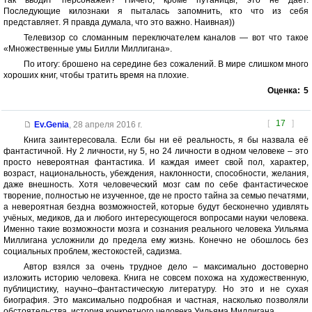
так вводит персонажей? Ничего, кроме путаницы, это не дает.
Последующие килознаки я пыталась запомнить, кто что из себя
представляет. Я правда думала, что это важно. Наивная))
Телевизор со сломанным переключателем каналов — вот что такое
«Множественные умы Билли Миллигана».
По итогу: брошено на середине без сожалений. В мире слишком много
хороших книг, чтобы тратить время на плохие.
Оценка:
5
[
17
]
Ev.Genia
,
28 апреля 2016 г.
Книга заинтересовала. Если бы ни её реальность, я бы назвала её
фантастичной. Ну 2 личности, ну 5, но 24 личности в одном человеке – это
просто невероятная фантастика. И каждая имеет свой пол, характер,
возраст, национальность, убеждения, наклонности, способности, желания,
даже внешность. Хотя человеческий мозг сам по себе фантастическое
творение, полностью не изученное, где не просто тайна за семью печатями,
а невероятная бездна возможностей, которые будут бесконечно удивлять
учёных, медиков, да и любого интересующегося вопросами науки человека.
Именно такие возможности мозга и сознания реального человека Уильяма
Миллигана усложнили до предела ему жизнь. Конечно не обошлось без
социальных проблем, жестокостей, садизма.
Автор взялся за очень трудное дело – максимально достоверно
изложить историю человека. Книга не совсем похожа на художественную,
публицистику, научно–фантастическую литературу. Но это и не сухая
биография. Это максимально подробная и частная, насколько позволяли
обстоятельства, история конкретного человека Уильяма Миллигана.