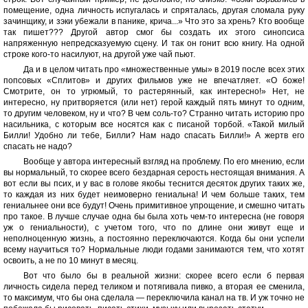
помещение, одна личность испугалась и спряталась, другая сломала руку
зачинщику, и зэки убежали в панике, крича...» Что это за хрень? Кто вообще
так пишет??? Другой автор смог бы создать их этого синопсиса
напряженную непредсказуемую сцену. И так он гонит всю книгу. На одной
строке кого-то насилуют, на другой уже чай пьют.
Да и в целом читать про «множественные умы» в 2019 после всех этих
попсовых «Сплитов» и других фильмов уже не впечатляет. «О боже!
Смотрите, он то угрюмый, то растерянный, как интересно!» Нет, не
интересно, ну притворяется (или нет) герой каждый пять минут то одним,
то другим человеком, ну и что? В чем соль-то? Странно читать историю про
насильника, с которым все носятся как с писаной торбой. «Такой милый
Билли! Удобно ли тебе, Билли? Нам надо спасать Билли!» А жертв его
спасать не надо?
Вообще у автора интересный взгляд на проблему. По его мнению, если
вы нормальный, то скорее всего бездарная серость нестоящая внимания. А
вот если вы псих, и у вас в голове якобы теснится десяток других таких же,
то каждая из них будет неимоверно гениальна! И чем больше таких, тем
гениальнее они все будут! Очень примитивное упрощение, и смешно читать
про такое. В лучше случае одна бы была хоть чем-то интересна (не говоря
уж о гениальности), с учетом того, что по длине они живут еще и
неполноценную жизнь, а постоянно переключаются. Когда бы они успели
всему научиться то? Нормальные люди годами занимаются тем, что хотят
освоить, а не по 10 минут в месяц.
Вот что было бы в реальной жизни: скорее всего если б первая
личность сидела перед теликом и потягивала пивко, а вторая ее сменила,
то максимум, что бы она сделала — переключила канал на тв. И уж точно не