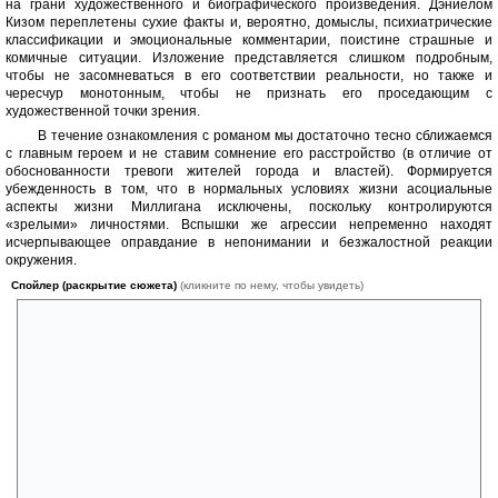
на грани художественного и биографического произведения. Дэниелом
Кизом переплетены сухие факты и, вероятно, домыслы, психиатрические
классификации и эмоциональные комментарии, поистине страшные и
комичные ситуации. Изложение представляется слишком подробным,
чтобы не засомневаться в его соответствии реальности, но также и
чересчур монотонным, чтобы не признать его проседающим с
художественной точки зрения.
В течение ознакомления с романом мы достаточно тесно сближаемся
с главным героем и не ставим сомнение его расстройство (в отличие от
обоснованности тревоги жителей города и властей). Формируется
убежденность в том, что в нормальных условиях жизни асоциальные
аспекты жизни Миллигана исключены, поскольку контролируются
«зрелыми» личностями. Вспышки же агрессии непременно находят
исчерпывающее оправдание в непонимании и безжалостной реакции
окружения.
Спойлер (раскрытие сюжета)
(кликните по нему, чтобы увидеть)
Даже картины преступлений, в совершении которых обвиняют
главного героя, от первого лица (в т.ч. Кевина и Филиппа)
представляются отнюдь не жестокими, контрастируя со всем тем, с
чем сталкивается сам Билли. Объективным представляется
плодотворное сотрудничество внутренних личностей, позволяющих
Миллигану совершенствоваться в части физической подготовки,
научной грамотности и художественного таланта; субъективными –
искаженные представления обывателей, не относящихся к среде
«близких» главного героя. Мы будто бы сами должны усомниться в
необходимости ограничения свободного передвижения насильника и