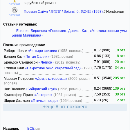
зарубежный роман
лауреат
Премия Сэйун / 星雲賞 / Seiunshō, 第24回 (1993)
//
Нонфикшн
лауреат
Статьи и интервью:
—
Евгения Бирюкова «Рецензия. Дэниел Киз, «Множественные умы
Билли Миллигана»
Похожие произведения:
8.17 (998)
19 отз.
Роберт Шекли
«Четыре стихии»
(1958, повесть)
6.86 (133)
8 отз.
Дэниел Киз
«Пятая Салли»
(1981, роман)
7.91 (689)
20 отз.
Брендон Сандерсон
«Легион»
(2012, повесть)
7.76 (1775)
34 отз.
Стивен Кинг
«Секретное окно, секретный сад»
(1990,
повесть)
8.51 (3546)
205 отз.
Мариам Петросян
«Дом, в котором…»
(2009, роман-
эпопея)
8.24 (3668)
139 отз.
Чак Паланик
«Бойцовский клуб»
(1996, роман)
7.50 (353)
30 отз.
Кристофер Прист
«Лотерея»
(1981, роман)
6.73 (26)
2 отз.
Ширли Джексон
«Птичье гнездо»
(1954, роман)
+ещё 8 шт. похожего
Издания:
ВСЕ
(26)