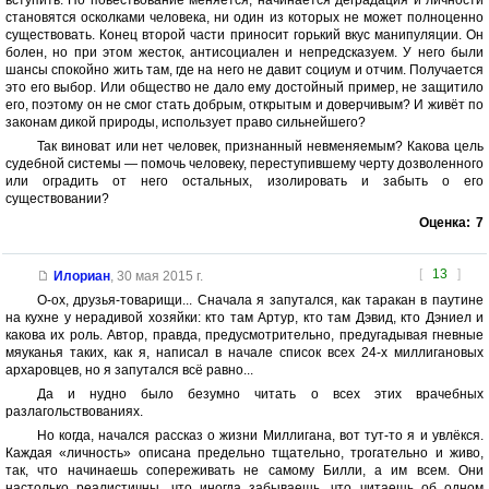
вступить. Но повествование меняется, начинается деградация и личности
становятся осколками человека, ни один из которых не может полноценно
существовать. Конец второй части приносит горький вкус манипуляции. Он
болен, но при этом жесток, антисоциален и непредсказуем. У него были
шансы спокойно жить там, где на него не давит социум и отчим. Получается
это его выбор. Или общество не дало ему достойный пример, не защитило
его, поэтому он не смог стать добрым, открытым и доверчивым? И живёт по
законам дикой природы, использует право сильнейшего?
Так виноват или нет человек, признанный невменяемым? Какова цель
судебной системы — помочь человеку, переступившему черту дозволенного
или оградить от него остальных, изолировать и забыть о его
существовании?
Оценка:
7
[
13
]
Илориан
,
30 мая 2015 г.
О-ох, друзья-товарищи... Сначала я запутался, как таракан в паутине
на кухне у нерадивой хозяйки: кто там Артур, кто там Дэвид, кто Дэниел и
какова их роль. Автор, правда, предусмотрительно, предугадывая гневные
мяуканья таких, как я, написал в начале список всех 24-х миллигановых
архаровцев, но я запутался всё равно...
Да и нудно было безумно читать о всех этих врачебных
разлагольствованиях.
Но когда, начался рассказ о жизни Миллигана, вот тут-то я и увлёкся.
Каждая «личность» описана предельно тщательно, трогательно и живо,
так, что начинаешь сопереживать не самому Билли, а им всем. Они
настолько реалистичны, что иногда забываешь, что читаешь об одном