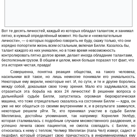
и писать печатными буквами, страдает нарушениями речи...;
Кристофер. Брат Кристин. Послушный, но беспокойный. Говорит с
британским акцентом. Играет на губной гармонике; Адалана.
лесбиянка. Застенчивая, самоуглублённая, пишет стихи, готовит
пищу, и занимается хозяйством за всех остальных.
Вот те десять личностей, каждый из которых обладал талантом, и занимал
пятно, в нужный определённый момент. Но были и «нежелательные
личности», — о которых подробно говорить не буду, скажу только, что они
изрядно попортили жизнь всем остальным, включая Билли. Казалось бы,
талант каждого из них уникален, но в тоже время невозможность
контролировать пятно долгое время, делает иногда обладание талантами,
бесполезным грузом. В общем и целом, меня больше поразил тот факт, что
эта история чистая, правда!
Совершенна, понятна реакция общества, на такого человека,
насильники всё такое, но лишь немногие понимали его уникальность.
Некоторые ему верили, некоторые нет. И, по сути, и те и другие боролись
между собой, доказывая свою точку зрения. Мало кто задумывался, как
отразиться эта борьба на всех 24 личностях! В решении вопроса о
дальнейшей судьбе Билли, запустилась огромная бюрократическая
машина, что тоже отрицательно сказалось на состоянии Билли — ядра, он
уже не мог общаться со своими внутренними я, и в результате замкнулся,
некоторые решили уйти. Те, кто принимал участие в судьбе Билли
Миллигана, достойны упоминания, так например: Корнелия Уилбур,
которая сталкивалась с подобным случаем множественного раздвоения, и
успешно лечила своих пациентов, не смогла совладать с Билли, но
относилась к нему с теплом; Челмер Миллиган (папа Чел) изверг, садист и
педофил, который отрицает свою причастность в инкриминируемых ему