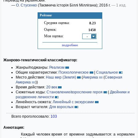
Перевод на украинский:
—
О. Стусенко
(Таємнича історія Біллі Міллігана)
; 2016 г.
— 1 изд.
Рейтинг
Средняя оценка:
8.23
Оценок:
1450
Моя оценка:
-
подробнее
Жанрово-тематический классификатор:
Жанры/поджанры:
Реализм
Общие характеристики:
Психологическое
|
Социальное
Место действия:
Наш мир (Земля)
(
Америка
(
Северная
Америка
)
)
Время действия:
20 век
Сюжетные ходы:
Становление/взросление героя
|
Двойники и
раздвоение личности
Линейность сюжета:
Линейный с экскурсами
Возраст читателя:
Для взрослых
Всего проголосовало:
103
Аннотация:
Каждый человек время от времени задумывается: а нормален