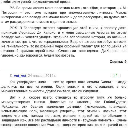
любителям умной психологической прозы.
P.S. Во время чтения меня посетила мысль, что «Дом, в котором…» М.
Петросян – это тоже история про множественную личность. Мысль
интересная и по поводу нее можно много и долго рассуждать, но думаю, что
этим рассуждениям не место в данном отзыве.
P.P.S. В Голливуде готовят экранизацию этой книги, к проекту даже
приписан Леонардо Ди Каприо, и у меня смешанные чувства по этому
поводу: очень хочется увидеть экранное воплощение истории, но очень не
хочется смотреть что-то «средненькое». Ведь от актера потребуется если
не гениальность, то по крайней мере огромный талант для воплощения 24
личностей в рамках одной роли… Сможет ли такое сделать Ди Каприо – не
уверен, но, как говорится, будем посмотреть.
Оценка:
9
[
17
]
vot_vot
,
24 января 2014 г.
Как утверждает книга — все то время пока лечили Билли — люди
делились на две категории. Одни верили в его страдания, в его
множественные личности, другие считали, что он симулянт.
Вот и я, скорее всего, отношусь ко второму типу. Уж больно
манипуляторская книжка. Давление на жалость, это РобинГудство
Рейджена, эти бедные маленькие детишки (глухонемые, плачущие,
испытывающие боль, желающие умереть), этот отчим и насилие, этот
кодекс что «мы никогда не лжем, женщин и детей мы не обижаем и
защищаем их». Все эти распадания личности в «трудные моменты». Очень
своевременное появление Учителя, когда интерес писателя и врачей стал