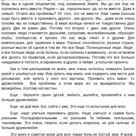
Ведь мы в одном общежитии, под названием Земля. Мы до сих пор не
научились жить вместе. Рядом — да , параллельно- да, но не вместе. Даже в
семьях. Отчего все проблемы? От того, что не вместе. Нам таким разным
надо быть вместе и принимать другого , как другого. Мы , даже если очень
похожи, мы не тождественны. В мире вообще ничего не тождественно друг
другу. Два не равно два. Потому что второе « два» уже другое. Очень
похожие люди становятся друзьями, супругами, возлюбленными, образуют
клубы, сообщества и прочее. Но нас ведь тянет и к другим. Для
компенсации, для гармонии в мире. Разные способности, разные страхи,
разные мысли об одном и том же. Но все Люди. Полноценные люди. Люди ,
и все больше люди, если больны, если склонны к криминалу , если не можем
все делать по правилам, если дезорганизованны. Потому что все больше
нуждаемся в теплоте, в окружении, в других, в любви , в попытке принять.
Как и тем школьникам из книги, мне очень хотелось помахать Билли
рукой и улыбнуться ему. Или купить ему книги, или подарить ему кисти для
рисования, или купить у него его картины. Проявить хоть какое- то
дружелюбие . Все проблемы в этом мире из- за враждебности. Мы
враждебны, поэтому несчастны.
Еще : берегите своих детей, любите, жалейте, проявляйте к ним
больше дружелюбия.
Еще: не дай мне, Бог, сойти с ума. Это еще то испытание для всех.
Еще: надо учиться принимать других. Надо учиться и самим быть
разными. Последовательными , но разными. Те гибкими, лояльными,
терпимыми. Это очень тяжело, если делать искренне, не для галочки. И
больше дружелюбия.
Эту книгу я советую всем, для кого чужая боль не пустой звук. И всем ,