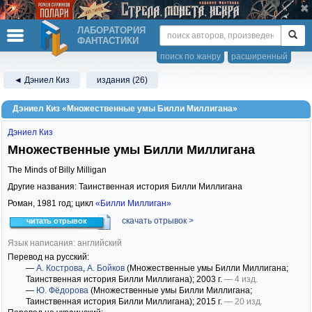
ЛАБОРАТОРИЯ
ФАНТАСТИКИ
поиск по жанру
расширенный
◄ Дэниел Киз
издания (26)
Дэниел Киз «Множественные умы Билли Миллигана»
Дэниел Киз
Множественные умы Билли Миллигана
The Minds of Billy Milligan
Другие названия: Таинственная история Билли Миллигана
Роман,
1981
год; цикл
«Билли Миллиган»
скачать отрывок >
читать отрывок
Язык написания: английский
Перевод на русский:
—
А. Кострова
,
А. Бойков
(Множественные умы Билли Миллигана;
Таинственная история Билли Миллигана)
; 2003 г.
— 4 изд.
—
Ю. Фёдорова
(Множественные умы Билли Миллигана;
Таинственная история Билли Миллигана)
; 2015 г.
— 20 изд.