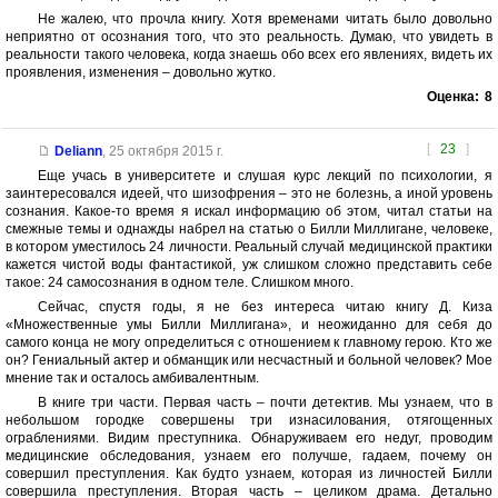
Не жалею, что прочла книгу. Хотя временами читать было довольно
неприятно от осознания того, что это реальность. Думаю, что увидеть в
реальности такого человека, когда знаешь обо всех его явлениях, видеть их
проявления, изменения – довольно жутко.
Оценка:
8
[
23
]
Deliann
,
25 октября 2015 г.
Еще учась в университете и слушая курс лекций по психологии, я
заинтересовался идеей, что шизофрения – это не болезнь, а иной уровень
сознания. Какое-то время я искал информацию об этом, читал статьи на
смежные темы и однажды набрел на статью о Билли Миллигане, человеке,
в котором уместилось 24 личности. Реальный случай медицинской практики
кажется чистой воды фантастикой, уж слишком сложно представить себе
такое: 24 самосознания в одном теле. Слишком много.
Сейчас, спустя годы, я не без интереса читаю книгу Д. Киза
«Множественные умы Билли Миллигана», и неожиданно для себя до
самого конца не могу определиться с отношением к главному герою. Кто же
он? Гениальный актер и обманщик или несчастный и больной человек? Мое
мнение так и осталось амбивалентным.
В книге три части. Первая часть – почти детектив. Мы узнаем, что в
небольшом городке совершены три изнасилования, отягощенных
ограблениями. Видим преступника. Обнаруживаем его недуг, проводим
медицинские обследования, узнаем его получше, гадаем, почему он
совершил преступления. Как будто узнаем, которая из личностей Билли
совершила преступления. Вторая часть – целиком драма. Детально