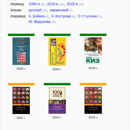
/период:
2000-е
,
2010-е
,
2020-е
(2)
(14)
(10)
/языки:
русский
,
украинский
(25)
(1)
/перевод:
А. Бойков
,
А. Кострова
,
О. Стусенко
,
(4)
(4)
(1)
Ю. Фёдорова
(20)
2010 г.
2003 г.
2004 г.
2015 г.
2015 г.
2011 г.