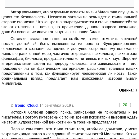
грабителя.
Автор упоминает, что отдельные аспекты жизни Миллигана опущены в
целях его безопасности. Несложно заключить: речь идет о криминальной
стороне его жизни. Что конкретно подразумевается и кто из «личностей» за
это ответственен – неясно, но прояснение данного вопроса, возможно,
дало бы основание иначе взглянуть на сознание Билли.
Оставляя сказанное выше за скобками, важно отметить ключевой
посыл, достойный быть вынесенным из романа. Функционирование
человеческого сознания загадочно и доступно современному пониманию
лишь в ограниченной мере, частично открываясь психологам, психиатрам,
философам, биологам, представителям когнитивных и иных наук. Широкий
и оригинальный взгляд на природу человека, вне зависимости от того,
подкреплен ли он фактическим материалом, расширяет границы наших
представлений о том, как функционирует человеческая личность. Такой
оригинальный взгляд предлагает нам изложенная история Билли
Миллигана.
Оценка:
7
[
20
]
Ironic_Cloud
,
14 сентября 2019 г.
История болезни одного психа, записанная не психиатром и не
писателем. Поэтому интересных с точки зрения психиатрии выводов ждать
не стоит. Художественной ценности книга тоже не представляет.
Первые сомнения, что книга стоит того, чтобы ее дочитали, у меня
закрались, когда автор вывел длинный список личностей Миллигана. Кто же