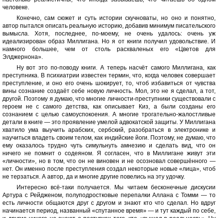
человеке.
Конечно, сам сюжет и суть истории скучноваты, но оно и понятно,
автор пытался описать реальную историю, добавив минимум писательского
вымысла. Хотя, последнее, по-моему, не очень удалось: очень уж
идеализирован образ Миллигана. Но я от книги получил удовольствие. И
намного большее, чем от столь расхваленых его «Цветов для
Элджернона».
Ну вот это по-поводу книги. А теперь насчёт самого Миллигана, как
преступника. В психиатрии известен термин, что, когда человек совершает
преступление, и оно его очень шокирует, то, чтоб избавиться от чувства
вины сознание создаёт себе новую личность. Мол, это не я сделал, а тот,
другой. Поэтому я думаю, что многие личности-преступники существовали с
героем не с самого детства, как описывает Киз, а были созданы его
сознанием с целью самоуспокоения. А многие трогательно-жалостливые
детали в книге — это проявление умелой адвокатской защиты. У Миллигана
хватило ума выучить арабских, сербский, разобраться в электронике и
научиться владеть своим телом, как индийские йоги. Поэтому, не думаю, что
ему оказалось трудно чуть симульнуть амнезию и сделать вид, что он
ничего не помнит о содеяном. Я согласен, что в Миллигане живут эти
«личности», но в том, что он не виновен и не осозновал совершённого —
нет. Он именно после преступления создал некоторые новые «лица», чтоб
не терзаться. А автор, да и многие другие повелись на эту удочку.
Интересно всё-таки получается. Мы читаем бесконечные дискусии
Артура с Рейдженом, полуподростковые перепалки Аллана с Томми — то
есть личности общаются друг с другом и знают кто что сделал. Но вдруг
начинается период, названный «спутанное время» — и тут каждый по себе,