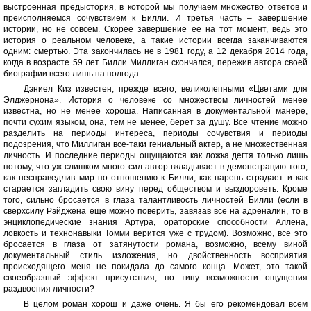
выстроенная предыстория, в которой мы получаем множество ответов и
преисполняемся сочувствием к Билли. И третья часть – завершение
истории, но не совсем. Скорее завершение ее на тот момент, ведь это
история о реальном человеке, а такие истории всегда заканчиваются
одним: смертью. Эта закончилась не в 1981 году, а 12 декабря 2014 года,
когда в возрасте 59 лет Билли Миллиган скончался, пережив автора своей
биографии всего лишь на полгода.
Дэниел Киз известен, прежде всего, великолепными «Цветами для
Элджернона». История о человеке со множеством личностей менее
известна, но не менее хороша. Написанная в документальной манере,
почти сухим языком, она, тем не менее, берет за душу. Все чтение можно
разделить на периоды интереса, периоды сочувствия и периоды
подозрения, что Миллиган все-таки гениальный актер, а не множественная
личность. И последние периоды ощущаются как ложка дегтя только лишь
потому, что уж слишком много сил автор вкладывает в демонстрацию того,
как несправедлив мир по отношению к Билли, как парень страдает и как
старается загладить свою вину перед обществом и выздороветь. Кроме
того, сильно бросается в глаза талантливость личностей Билли (если в
сверхсилу Рэйджена еще можно поверить, завязав все на адреналин, то в
энциклопедические знания Артура, ораторские способности Аллена,
ловкость и технонавыки Томми верится уже с трудом). Возможно, все это
бросается в глаза от затянутости романа, возможно, всему виной
документальный стиль изложения, но двойственность восприятия
происходящего меня не покидала до самого конца. Может, это такой
своеобразный эффект присутствия, по типу возможности ощущения
раздвоения личности?
В целом роман хорош и даже очень. Я бы его рекомендовал всем