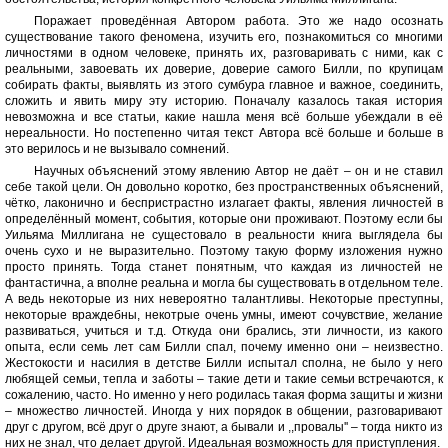
Поражает проведённая Автором работа. Это же надо осознать
существование такого феномена, изучить его, познакомиться со многими
личностями в одном человеке, принять их, разговаривать с ними, как с
реальными, завоевать их доверие, доверие самого Билли, по крупицам
собирать факты, выявлять из этого сумбура главное и важное, соединить,
сложить и явить миру эту историю. Поначалу казалось такая история
невозможна и все статьи, какие нашла меня всё больше убеждали в её
нереальности. Но постепенно читая текст Автора всё больше и больше в
это верилось и не вызывало сомнений.
Научных объяснений этому явлению Автор не даёт – он и не ставил
себе такой цели. Он довольно коротко, без пространственных объяснений,
чётко, лаконично и беспристрастно излагает факты, явления личностей в
определённый момент, события, которые они проживают. Поэтому если бы
Уильяма Миллигана не сущестовало в реальности книга выглядела бы
очень сухо и не выразительно. Поэтому такую форму изложения нужно
просто принять. Тогда станет понятным, что каждая из личностей не
фантастична, а вполне реальна и могла бы существовать в отдельном теле.
А ведь некоторые из них невероятно талантливы. Некоторые преступны,
некоторые враждебны, некотрые очень умны, имеют сочувствие, желание
развиваться, учиться и т.д. Откуда они брались, эти личности, из какого
опыта, если семь лет сам Билли спал, почему именно они – неизвестно.
Жестокости и насилия в детстве Билли испытал сполна, не было у него
любящей семьи, тепла и заботы – такие дети и такие семьи встречаются, к
сожалению, часто. Но именно у него родилась такая форма защиты и жизни
– множество личностей. Иногда у них порядок в общении, разговаривают
друг с другом, всё друг о друге знают, а бывали и ,,провалы'' – тогда никто из
них не знал, что делает другой. Идеальная возможность для приступления.