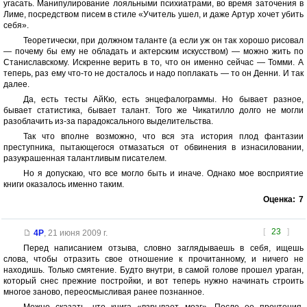
угасать. Манипулирование лояльными психиатрами, во время заточения в
Лиме, посредством писем в стиле «Учитель ушел, и даже Артур хочет убить
себя».
Теоретически, при должном таланте (а если уж он так хорошо рисовал
— почему бы ему не обладать и актерским искусством) — можно жить по
Станиславскому. Искренне верить в то, что он именно сейчас — Томми. А
теперь, раз ему что-то не досталось и надо поплакать — то он Денни. И так
далее.
Да, есть тесты АйКю, есть энцефалограммы. Но бывает разное,
бывает статистика, бывает талант. Того же Чикатилло долго не могли
разоблачить из-за парадоксального выделительства.
Так что вполне возможно, что вся эта история плод фантазии
преступника, пытающегося отмазаться от обвинения в изнасиловании,
разукрашенная талантливым писателем.
Но я допускаю, что все могло быть и иначе. Однако мое восприятие
книги оказалось именно таким.
Оценка:
7
[
23
]
4P
,
21 июня 2009 г.
Перед написанием отзыва, словно заглядываешь в себя, ищешь
слова, чтобы отразить свое отношение к прочитанному, и ничего не
находишь. Только смятение. Будто внутри, в самой голове прошел ураган,
который снес прежние постройки, и вот теперь нужно начинать строить
многое заново, переосмысливая ранее познанное.