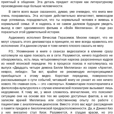
приятный в общении. Эта деталь придает истории как литературному
произведению еще больше человечности.
В свете всего выше сказанного, думаю, уже очевидно, что книга мне
очень понравилась. Эта история действительно впечатляет, мимоходом
еще успеваешь порадоваться, что ты нормальный человек и живешь в
нормальной семье. И я надеюсь в не самом далеком будущем увидеть
выход в свет одноименного фильма и «Войн Миллигана». И еще раз
поразиться этой удивительной истории.
Аудиокнигу исполнил Вячеслав Герасимов. Многие говорят, что не
могут слушать этого декламатора в принципе, но мне всегда нравилось его
исполнение. И в данном случае я тоже ничего плохого сказать не могу.
P.S.: Упоминание в книге о сеансах видеозаписи в клинике сразу
натолкнули на идею поискать их в сети. Разумеется, ничего подобного не
обнаружилась, есть лишь четырехминутная нарезка разрозненных кадров
из некой японской передачи. Но в процессе поиска я натолкнулась на
выпуск «Двадцать четыре демона Билли Миллигана» из серии «Архетип,
невроз, либидо». Так вот, крайне не рекомендую интересующимся
приобщаться к этому видео. Короткая передачка, поверхностно
рассказывающая о сути событий, читавший книгу не узнает из нее ничего
нового. Но главная соль — это «эксперты». Комментарии психотерапевта и
филолсофа-культуролога к случаю клинической психиатрии вызывают лишь
недоумение. К тому же, у меня сложилось впечатление, что поясняют
ситуацию они на основе все тех же широко доступных фактов, а не по
записям врачей Миллигана или собственному опыту по работе с
пациентами с аналогичным диагнозом. Вместо этого вас ждут рассуждения
о памяти предков и биологической предрасположенности. Да, и Дэниел Киз
у них внезапно стал Кизи. Разумеется, я сгущаю краски, но это