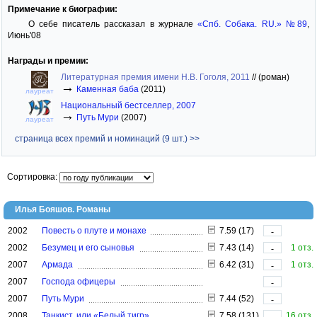
Примечание к биографии:
О себе писатель рассказал в журнале
«Спб. Собака. RU.» №89
,
Июнь'08
Награды и премии:
Литературная премия имени Н.В. Гоголя, 2011
//
(роман)
→
Каменная баба
(2011)
лауреат
Национальный бестселлер, 2007
→
Путь Мури
(2007)
лауреат
страница всех премий и номинаций (9 шт.) >>
Сортировка:
Илья Бояшов. Романы
2002
Повесть о плуте и монахе
7.59 (17)
-
2002
Безумец и его сыновья
7.43 (14)
1 отз.
-
2007
Армада
6.42 (31)
1 отз.
-
2007
Господа офицеры
-
2007
Путь Мури
7.44 (52)
-
2008
Танкист, или «Белый тигр»
7.58 (131)
16 отз.
-