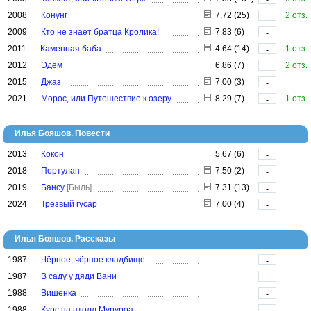
2008
Конунг
7.72 (25)
2 отз.
-
2009
Кто не знает братца Кролика!
7.83 (6)
-
2011
Каменная баба
4.64 (14)
1 отз.
-
2012
Эдем
6.86 (7)
2 отз.
-
2015
Джаз
7.00 (3)
-
2021
Морос, или Путешествие к озеру
8.29 (7)
1 отз.
-
Илья Бояшов. Повести
2013
Кокон
5.67 (6)
-
2018
Портулан
7.50 (2)
-
2019
Бансу
[Быль]
7.31 (13)
-
2024
Трезвый гусар
7.00 (4)
-
Илья Бояшов. Рассказы
1987
Чёрное, чёрное кладбище...
-
1987
В саду у дяди Вани
-
1988
Вишенка
-
1988
Курс на атолл Муруроа
-