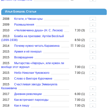
Илья Бояшов. Статьи
2008
Кстати, о Чжоан-цзы
-
2009
Размышления
-
2010
«Человечкина душа» (Н. С. Лесков)
7.33 (3)
-
2013
Бомба на прилавке: Артём Весёлый
(1899-1938)
8.50 (2)
-
2014
Почему нужно читать Карамзина
7.00 (1)
-
2015
Армия и её генерал
-
2015
Возвращение
-
2015
Мытарства «Авроры», или нужен ли
вообще этот журнал
7.00 (1)
-
2015
Небо Николая Чуковского
7.00 (1)
-
2015
Слово о Викторе Курочкине
-
2015
Счастливая звезда Эммануила
Казакевича
-
2017
Дневник революции
6.00 (1)
-
2017
Как встречают пароходы
7.00 (1)
-
2018
Как я пишу
7.00 (2)
-