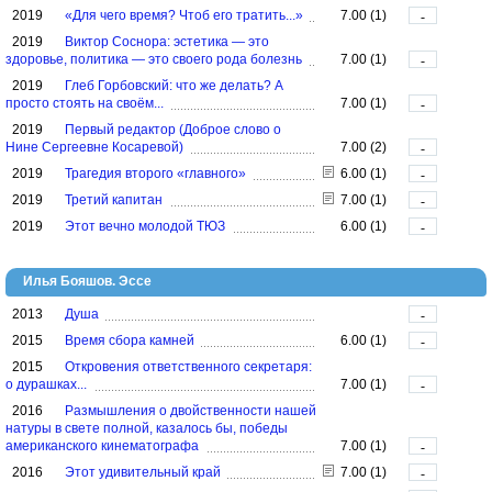
2019
«Для чего время? Чтоб его тратить...»
7.00 (1)
-
2019
Виктор Соснора: эстетика — это
здоровье, политика — это своего рода болезнь
7.00 (1)
-
2019
Глеб Горбовский: что же делать? А
просто стоять на своём...
7.00 (1)
-
2019
Первый редактор (Доброе слово о
Нине Сергеевне Косаревой)
7.00 (2)
-
2019
Трагедия второго «главного»
6.00 (1)
-
2019
Третий капитан
7.00 (1)
-
2019
Этот вечно молодой ТЮЗ
6.00 (1)
-
Илья Бояшов. Эссе
2013
Душа
-
2015
Время сбора камней
6.00 (1)
-
2015
Откровения ответственного секретаря:
о дурашках...
7.00 (1)
-
2016
Размышления о двойственности нашей
натуры в свете полной, казалось бы, победы
американского кинематографа
7.00 (1)
-
2016
Этот удивительный край
7.00 (1)
-