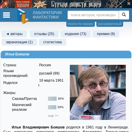
ЛАБОРАТОРИЯ
ФАНТАСТИКИ
поиск по жанру
расширенный
◄ авторы
отзывы (25)
издания (73)
премии (9)
экранизации (1)
статистика
Илья Бояшов
Страна:
Россия
Языки
русский (99)
произведений:
16 марта 1961
Родился:
г.
Жанры:
Сказка/Притча
30%
Магический
28%
реализм
ещё >>
Илья Владимирович Бояшов
родился в 1961 году в Ленинграде.