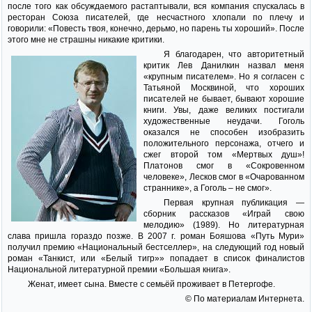
после того как обсуждаемого растаптывали, вся компания спускалась в
ресторан Союза писателей, где несчастного хлопали по плечу и
говорили: «Повесть твоя, конечно, дерьмо, но парень ты хороший». После
этого мне не страшны никакие критики.
Я благодарен, что авторитетный
критик Лев Данилкин назвал меня
«крупным писателем». Но я согласен с
Татьяной Москвиной, что хороших
писателей не бывает, бывают хорошие
книги. Увы, даже великих постигали
художественные неудачи. Гоголь
оказался не способен изобразить
положительного персонажа, отчего и
сжег второй том «Мертвых душ»!
Платонов смог в «Сокровенном
человеке», Лесков смог в «Очарованном
страннике», а Гоголь – не смог».
Первая крупная публикация —
сборник рассказов «Играй свою
мелодию» (1989). Но литературная
слава пришла гораздо позже. В 2007 г. роман Бояшова «Путь Мури»
получил премию «Национальный бестселлер», на следующий год новый
роман «Танкист, или «Белый тигр»» попадает в список финалистов
Национальной литературной премии «Большая книга».
Женат, имеет сына. Вместе с семьёй проживает в Петергофе.
© По материалам Интернета.