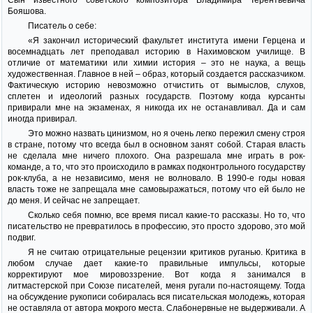
Сын известного советского композитора Владимира Терентьевича
Бояшова.
Писатель о себе:
«Я закончил исторический факультет института имени Герцена и
восемнадцать лет преподавал историю в Нахимовском училище. В
отличие от математики или химии история – это не наука, а вещь
художественная. Главное в ней – образ, который создается рассказчиком.
Фактическую историю невозможно отчистить от вымыслов, слухов,
сплетен и идеологий разных государств. Поэтому когда курсанты
привирали мне на экзаменах, я никогда их не останавливал. Да и сам
иногда привирал.
Это можно назвать цинизмом, но я очень легко пережил смену строя
в стране, потому что всегда был в основном занят собой. Старая власть
не сделала мне ничего плохого. Она разрешала мне играть в рок-
команде, а то, что это происходило в рамках подконтрольного государству
рок-клуба, а не независимо, меня не волновало. В 1990-е годы новая
власть тоже не запрещала мне самовыражаться, потому что ей было не
до меня. И сейчас не запрещает.
Сколько себя помню, все время писал какие-то рассказы. Но то, что
писательство не превратилось в профессию, это просто здорово, это мой
подвиг.
Я не считаю отрицательные рецензии критиков руганью. Критика в
любом случае дает какие-то правильные импульсы, которые
корректируют мое мировоззрение. Вот когда я занимался в
литмастерской при Союзе писателей, меня ругали по-настоящему. Тогда
на обсуждение рукописи собиралась вся писательская молодежь, которая
не оставляла от автора мокрого места. Слабонервные не выдерживали. А