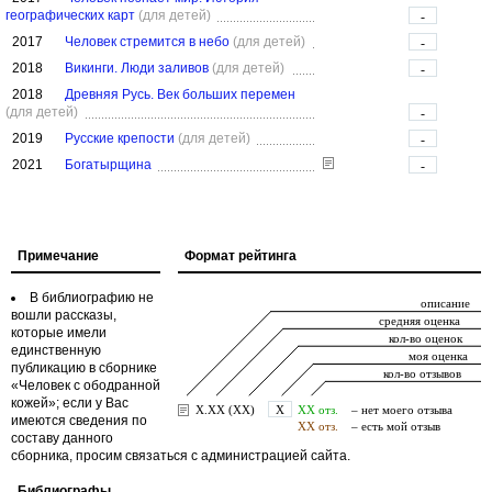
географических карт
(для детей)
-
2017
Человек стремится в небо
(для детей)
-
2018
Викинги. Люди заливов
(для детей)
-
2018
Древняя Русь. Век больших перемен
(для детей)
-
2019
Русские крепости
(для детей)
-
2021
Богатырщина
-
Примечание
Формат рейтинга
В библиографию не
вошли рассказы,
которые имели
единственную
публикацию в сборнике
«Человек с ободранной
кожей»; если у Вас
имеются сведения по
составу данного
сборника, просим связаться с администрацией сайта.
Библиографы