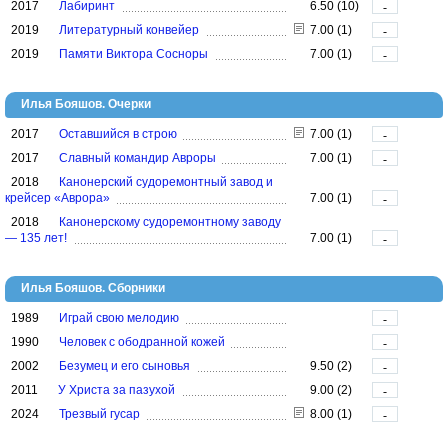
2017
Лабиринт
6.50 (10)
-
2019
Литературный конвейер
7.00 (1)
-
2019
Памяти Виктора Сосноры
7.00 (1)
-
Илья Бояшов. Очерки
2017
Оставшийся в строю
7.00 (1)
-
2017
Славный командир Авроры
7.00 (1)
-
2018
Канонерский судоремонтный завод и
крейсер «Аврора»
7.00 (1)
-
2018
Канонерскому судоремонтному заводу
— 135 лет!
7.00 (1)
-
Илья Бояшов. Сборники
1989
Играй свою мелодию
-
1990
Человек с ободранной кожей
-
2002
Безумец и его сыновья
9.50 (2)
-
2011
У Христа за пазухой
9.00 (2)
-
2024
Трезвый гусар
8.00 (1)
-