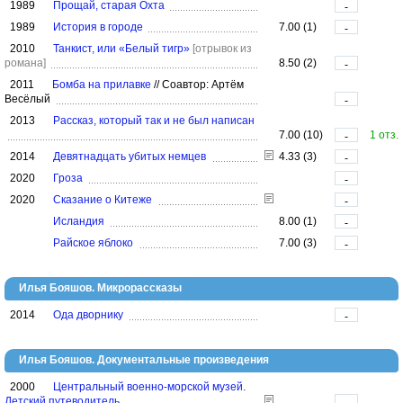
1989
Прощай, старая Охта
-
1989
История в городе
7.00 (1)
-
2010
Танкист, или «Белый тигр»
[отрывок из
романа]
8.50 (2)
-
2011
Бомба на прилавке
//
Соавтор: Артём
Весёлый
-
2013
Рассказ, который так и не был написан
7.00 (10)
1 отз.
-
2014
Девятнадцать убитых немцев
4.33 (3)
-
2020
Гроза
-
2020
Сказание о Китеже
-
Исландия
8.00 (1)
-
Райское яблоко
7.00 (3)
-
Илья Бояшов. Микрорассказы
2014
Ода дворнику
-
Илья Бояшов. Документальные произведения
2000
Центральный военно-морской музей.
Детский путеводитель
-