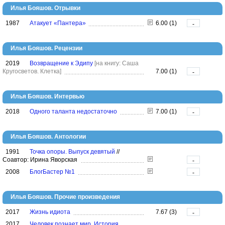
Илья Бояшов. Отрывки
1987
Атакует «Пантера»
6.00 (1)
-
Илья Бояшов. Рецензии
2019
Возвращение к Эдипу
[на книгу: Саша
Кругосветов. Клетка]
7.00 (1)
-
Илья Бояшов. Интервью
2018
Одного таланта недостаточно
7.00 (1)
-
Илья Бояшов. Антологии
1991
Точка опоры. Выпуск девятый
//
Соавтор: Ирина Яворская
-
2008
БлогБастер №1
-
Илья Бояшов. Прочие произведения
2017
Жизнь идиота
7.67 (3)
-
2017
Человек познает мир. История