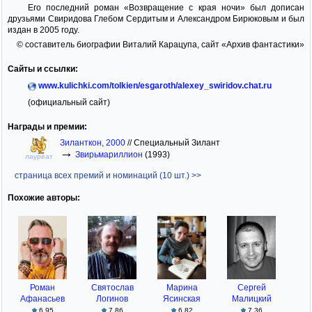
Его последний роман «Возвращение с края ночи» был дописан
друзьями Свиридова Глебом Сердитым и Александром Бирюковым и был
издан в 2005 году.
© составитель биографии Виталий Карацупа, сайт «Архив фантастики»
Сайты и ссылки:
www.kulichki.com/tolkien/esgaroth/alexey_swiridov.chat.ru
(официальный сайт)
Награды и премии:
Зиланткон, 2000
//
Специальный Зилант
→
Звирьмариллион
(1993)
лауреат
страница всех премий и номинаций (10 шт.) >>
Похожие авторы:
Роман
Святослав
Марина
Сергей
Афанасьев
Логинов
Ясинская
Малицкий
6.95
7.86
6.82
7.36