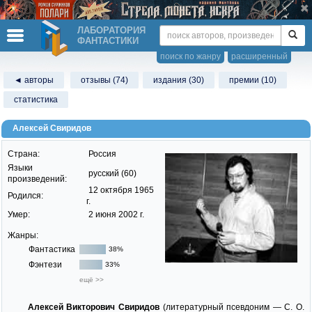
ЛАБОРАТОРИЯ
ФАНТАСТИКИ
поиск по жанру
расширенный
◄ авторы
отзывы (74)
издания (30)
премии (10)
статистика
Алексей Свиридов
Страна:
Россия
Языки
русский (60)
произведений:
12 октября 1965
Родился:
г.
Умер:
2 июня 2002 г.
Жанры:
Фантастика
38%
Фэнтези
33%
ещё >>
Алексей Викторович Свиридов
(литературный псевдоним — С. О.