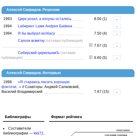
Алексей Свиридов. Рецензии
1993
Цирк уехал, а клоуны остались
8.00 (1)
-
1994
Lабиринт Lажи Анdрея Баdина
-
1994
Я бы выбрал колбасу
7.50 (4)
-
Сапоги всмятку
(сетевая публикация)
7.67 (3)
-
Сибирский цирюльникЪ
(сетевая
публикация)
6.60 (5)
-
Алексей Свиридов. Интервью
1998
«Я стараюсь писать хорошую
фэнтези...»
//
Соавторы: Анджей Сапковский,
Василий Владимирский
7.67 (15)
-
Библиографы
Формат рейтинга
Составители
библиографии —
kkk72
,