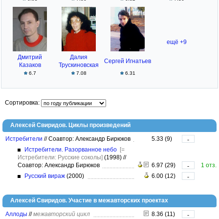
ещё +9
Дмитрий
Далия
Сергей Игнатьев
Казаков
Трускиновская
6.7
7.08
6.31
Сортировка:
Алексей Свиридов. Циклы произведений
Истребители
//
Соавтор: Александр Бирюков
5.33 (9)
-
Истребители. Разорванное небо
[=
Истребители: Русские соколы]
(1998)
//
Соавтор: Александр Бирюков
6.97 (29)
1 отз.
-
Русский вираж
(2000)
6.00 (12)
-
Алексей Свиридов. Участие в межавторских проектах
Аллоды
//
межавторский цикл
8.36 (11)
-