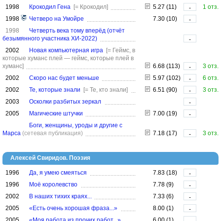
1998
Крокодил Гена
[= Крокодил]
5.27 (11)
1 отз.
-
1998
Четверо на Умойре
7.30 (10)
-
1998
Четверть века тому вперёд (отчёт
безымянного участника ХИ-2022)
-
2002
Новая компьютерная игра
[= Геймс, в
которые хуманс плей — геймс, которые плей в
хуманс]
6.68 (113)
3 отз.
-
2002
Скоро нас будет меньше
5.97 (102)
6 отз.
-
2002
Те, которые знали
[= Те, кто знали]
6.51 (90)
3 отз.
-
2003
Осколки разбитых зеркал
-
2005
Магические штучки
7.00 (19)
-
Боги, женщины, уроды и другие с
Марса
(сетевая публикация)
7.18 (17)
3 отз.
-
Алексей Свиридов. Поэзия
1996
Да, я умею смеяться
7.83 (18)
-
1996
Моё королевство
7.78 (9)
-
2002
В наших тихих краях...
7.33 (6)
-
2005
«Есть очень хорошая фраза...»
8.00 (1)
-
2005
«Моя работа из прочих работ...»
6.00 (1)
-