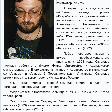
компьютерной игры.
А через год в издательстве
«Азбука» выходит роман
«Истребители. Разорванное небо»,
написанный в соавторстве с
Александром Бирюковым и
начавший трилогию «Истребители»
о российских асах, сражающихся в
небе Югославии против пилотов
НАТО. Его продолжениями стали
романы «Русский вираж» (2000) и
«Русские соколы» (2002)
Побыв некоторое время в
шкуре профессионального
писателя, с 1998 года Свиридов
начинает работать в фирме «Нивал Интертеймент» сценаристом
компьютерных игр. В его активе, в частности, соавторство в таких играх,
как «Аллоды» и «Аллоды 2: Повелитель душ». Участвовал Свиридов
также и в издательском проекте «Анжелика в России».
Увы, тяжелая болезнь, которой Свиридов заболел в 2001 году,
помешала творческим планам писателя.
Умер писатель в московской больнице в ночь с 1 на 2 июня 2002 года
от рака крови.
Уже после смерти Свиридова был издан роман «Межмировая
таможня» (2003) написанный в соавторстве с Еленой Власовой, сборник
«Магические штучки» (2005).