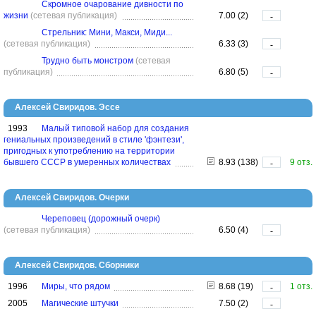
Скромное очарование дивности по
жизни
(сетевая публикация)
7.00 (2)
-
Стрельник: Мини, Макси, Миди...
(сетевая публикация)
6.33 (3)
-
Трудно быть монстром
(сетевая
публикация)
6.80 (5)
-
Алексей Свиридов. Эссе
1993
Малый типовой набор для создания
гениальных произведений в стиле 'фэнтези',
пригодных к употреблению на территории
бывшего СССР в умеренных количествах
8.93 (138)
9 отз.
-
Алексей Свиридов. Очерки
Череповец (дорожный очерк)
(сетевая публикация)
6.50 (4)
-
Алексей Свиридов. Сборники
1996
Миры, что рядом
8.68 (19)
1 отз.
-
2005
Магические штучки
7.50 (2)
-