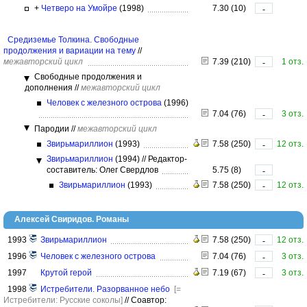
+
Четверо на Умойре
(1998)
7.30 (10)
-
Средиземье Толкина. Свободные
продолжения и вариации на тему
//
межавторский цикл
7.39 (210)
1 отз.
-
Свободные продолжения и
дополнения
//
межавторский цикл
Человек с железного острова
(1996)
7.04 (76)
3 отз.
-
Пародии
//
межавторский цикл
Звирьмариллион
(1993)
7.58 (250)
12 отз.
-
Звирьмариллион
(1994)
//
Редактор-
составитель: Олег Свердлов
5.75 (8)
-
Звирьмариллион
(1993)
7.58 (250)
12 отз.
-
Алексей Свиридов. Романы
1993
Звирьмариллион
7.58 (250)
12 отз.
-
1996
Человек с железного острова
7.04 (76)
3 отз.
-
1997
Крутой герой
7.19 (67)
3 отз.
-
1998
Истребители. Разорванное небо
[=
Истребители: Русские соколы]
//
Соавтор: