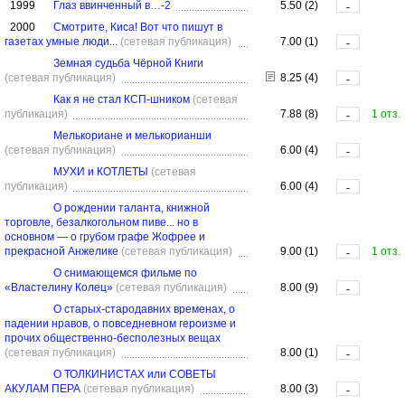
1999
Глаз ввинченный в…-2
5.50 (2)
-
2000
Смотрите, Киса! Вот что пишут в
газетах умные люди...
(сетевая публикация)
7.00 (1)
-
Земная судьба Чёрной Книги
(сетевая публикация)
8.25 (4)
-
Как я не стал КСП-шником
(сетевая
публикация)
7.88 (8)
1 отз.
-
Мелькориане и мелькорианши
(сетевая публикация)
6.00 (4)
-
МУХИ и КОТЛЕТЫ
(сетевая
публикация)
6.00 (4)
-
О рождении таланта, книжной
торговле, безалкогольном пиве... но в
основном — о грубом графе Жофрее и
прекрасной Анжелике
(сетевая публикация)
9.00 (1)
1 отз.
-
О снимающемся фильме по
«Властелину Колец»
(сетевая публикация)
8.00 (9)
-
О старых-стародавних временах, о
падении нравов, о повседневном героизме и
прочих общественно-бесполезных вещах
(сетевая публикация)
8.00 (1)
-
О ТОЛКИНИСТАХ или СОВЕТЫ
АКУЛАМ ПЕРА
(сетевая публикация)
8.00 (3)
-