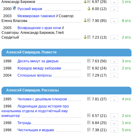
Александр Бирюков
6.97 (29)
1 отз.
-
2000
Русский вираж
6.00 (12)
-
2003
Межмировая таможня
//
Соавтор:
Елена Власова
7.90 (95)
8 отз.
-
2005
Возвращение с края ночи
//
Соавторы: Александр Бирюков, Глеб
Сердитый
7.23 (13)
2 отз.
-
Алексей Свиридов. Повести
1996
Десять минут за дверью
7.63 (56)
3 отз.
-
1996
Коридор между заборами
6.92 (24)
2 отз.
-
2004
Сплошные вопросы
7.29 (17)
-
Алексей Свиридов. Рассказы
1995
Человек с дешёвым плеером
7.81 (37)
4 отз.
-
1996
Леденящая душу история про
начальника отдела и подотчётный ему
компьютер
6.57 (21)
2 отз.
-
1996
Тетрадь
6.84 (25)
1 отз.
-
1996
Чистильщик и ведьма
7.38 (21)
5 отз.
-