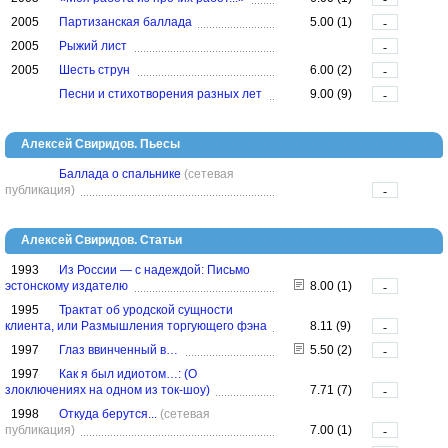
2005
Партизанская баллада
5.00 (1)
-
2005
Рыжий лист
-
2005
Шесть струн
6.00 (2)
-
Песни и стихотворения разных лет
9.00 (9)
-
Алексей Свиридов. Пьесы
Баллада о спальнике
(сетевая
публикация)
-
Алексей Свиридов. Статьи
1993
Из России — с надеждой: Письмо
эстонскому издателю
8.00 (1)
-
1995
Трактат об уродской сущности
клиента, или Размышления торгующего фэна
8.11 (9)
-
1997
Глаз ввинченный в…
5.50 (2)
-
1997
Как я был идиотом…: (О
злоключениях на одном из ток-шоу)
7.71 (7)
-
1998
Откуда берутся...
(сетевая
публикация)
7.00 (1)
-