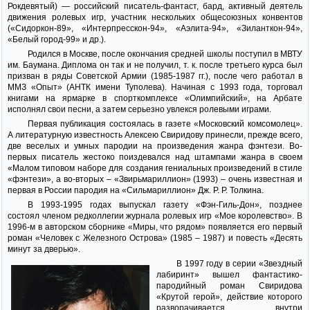
Рокдевятый) — российский писатель-фантаст, бард, активный деятель
движения ролевых игр, участник нескольких общесоюзных конвентов
(«Сидоркон-89», «Интерпресскон-94», «Аэлита-94», «Зиланткон-94»,
«Белый город-99» и др.).
Родился в Москве, после окончания средней школы поступил в МВТУ
им. Баумана. Диплома он так и не получил, т. к. после третьего курса был
призван в ряды Советской Армии (1985-1987 гг.), после чего работал в
ММЗ «Опыт» (АНТК имени Туполева). Начиная с 1993 года, торговал
книгами на ярмарке в спорткомплексе «Олимпийский», на Арбате
исполнял свои песни, а затем серьезно увлекся ролевыми играми.
Первая публикация состоялась в газете «Московский комсомолец».
А литературную известность Алексею Свиридову принесли, прежде всего,
две веселых и умных пародии на произведения жанра фэнтези. Во-
первых писатель жестоко поиздевался над штампами жанра в своем
«Малом типовом наборе для создания гениальных произведений в стиле
«фэнтези», а во-вторых – «Звирьмариллион» (1993) – очень известная и
первая в России пародия на «Сильмариллион» Дж. Р. Р. Толкина.
В 1993-1995 годах выпускал газету «Фэн-Гиль-Дон», позднее
состоял членом редколлегии журнала ролевых игр «Мое королевство». В
1996-м в авторском сборнике «Миры, что рядом» появляется его первый
роман «Человек с Железного Острова» (1985 – 1987) и повесть «Десять
минут за дверью».
В 1997 году в серии «Звездный
лабиринт» вышел фантастико-
пародийный роман Свиридова
«Крутой герой», действие которого
разворачивается внутри