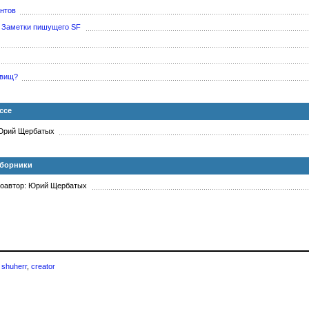
антов
: Заметки пишущего SF
овищ?
ссе
 Юрий Щербатых
Сборники
оавтор: Юрий Щербатых
—
shuherr
,
creator