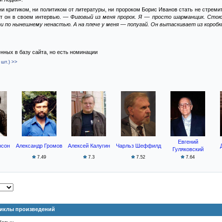
ни критиком, ни политиком от литературы, ни пророком Борис Иванов стать не стреми
т он в своем интервью. —
Фиговый из меня пророк. Я — просто шарманщик. Стою
и по нынешнему ненастью. А на плече у меня — попугай. Он вытаскивает из короб
ённых в базу сайта, но есть номинации
шт.) >>
Евгений
рсон
Александр Громов
Алексей Калугин
Чарльз Шеффилд
Гуляковский
7.49
7.3
7.52
7.64
Циклы произведений