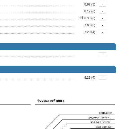
8.67 (3)
-
8.17 (6)
-
6.33 (6)
-
7.83 (6)
-
7.25 (4)
-
-
8.25 (4)
-
Формат рейтинга