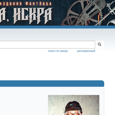
поиск по жанру
расширенный