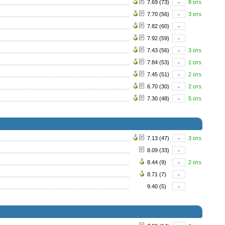
7.69 (73)
-
8 отз.
7.70 (56)
-
3 отз.
7.82 (60)
-
7.92 (59)
-
7.43 (56)
-
3 отз.
7.84 (53)
-
1 отз.
7.45 (51)
-
2 отз.
6.70 (30)
-
2 отз.
7.30 (48)
-
5 отз.
7.13 (47)
-
3 отз.
8.09 (33)
-
8.44 (9)
-
2 отз.
8.71 (7)
-
9.40 (5)
-