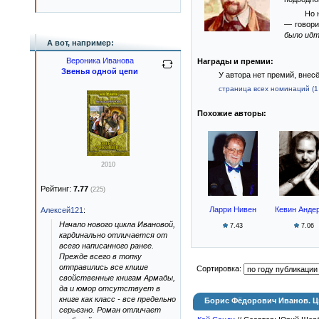
Но 
— говори
было идт
А вот, например:
Вероника Иванова
Награды и премии:
Звенья одной цепи
У автора нет премий, внес
страница всех номинаций (1 
Похожие авторы:
2010
Рейтинг:
7.77
(225)
Ларри Нивен
Кевин Анде
Алексей121
:
Начало нового цикла Ивановой,
7.43
7.06
кардинально отличается от
всего написанного ранее.
Прежде всего в топку
отправились все клише
Сортировка:
свойственные книгам Армады,
да и юмор отсутствует в
книге как класс - все предельно
Борис Фёдорович Иванов. 
серьезно. Роман отличает