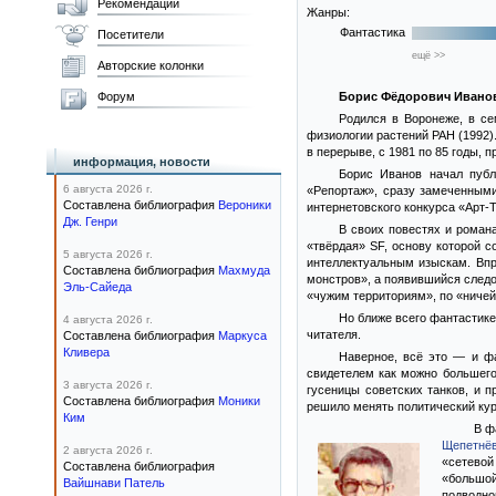
Рекомендации
Жанры:
Фантастика
Посетители
ещё >>
Авторские колонки
Форум
Борис Фёдорович Ивано
Родился в Воронеже, в се
физиологии растений РАН (1992).
в перерыве, с 1981 по 85 годы, 
информация, новости
Борис Иванов начал публ
6 августа 2026 г.
«Репортаж», сразу замеченными
Составлена библиография
Вероники
интернетовского конкурса «Арт-Т
Дж. Генри
В своих повестях и роман
«твёрдая» SF, основу которой с
5 августа 2026 г.
интеллектуальным изыскам. Впр
Составлена библиография
Махмуда
монстров», а появившийся следо
Эль-Сайеда
«чужим территориям», по «ничей
Но ближе всего фантастике
4 августа 2026 г.
читателя.
Составлена библиография
Маркуса
Кливера
Наверное, всё это — и фа
свидетелем как можно большего 
3 августа 2026 г.
гусеницы советских танков, и 
Составлена библиография
Моники
решило менять политический кур
Ким
В ф
Щепетнё
2 августа 2026 г.
«сетевой
Составлена библиография
«большой
Вайшнави Патель
подводно