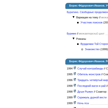
Борис Фёдорович Иванов. Уч
Буратино. Свободные продолжени
Вариации на тему
//
межа
Участник поисков
(20
Буриме
//
межавторский цикл
Романы
Вурдалаки Той Сторо
Знакомство
(1999
Борис Фёдорович Иванов. 
1994
Случай контрабанды
//
С
1995
Обитель монстров
//
Соа
1996
Тридцать четвёртый мир
1998
Последний вагон в рай
//
1998
Души Рыжих
//
Соавтор:
1999
Скрижаль дурной вести
1999
Ночь пса