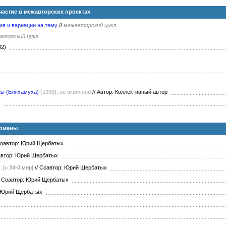
астие в межавторских проектах
я и вариации на тему
//
межавторский цикл
вторский цикл
02)
ны (Бляхамуха)
(1999), не окончено
//
Автор: Коллективный автор
)
Романы
оавтор: Юрий Щербатых
втор: Юрий Щербатых
[= 34-й мир]
//
Соавтор: Юрий Щербатых
Соавтор: Юрий Щербатых
 Юрий Щербатых