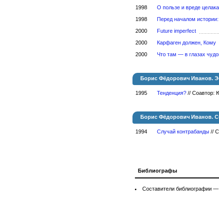
1998
О пользе и вреде целак
1998
Перед началом истории
2000
Future imperfect
2000
Карфаген должен, Кому
2000
Что там — в глазах чуд
Борис Фёдорович Иванов. Э
1995
Тенденция?
//
Соавтор:
Борис Фёдорович Иванов. 
1994
Случай контрабанды
//
С
Библиографы
Составители библиографии 