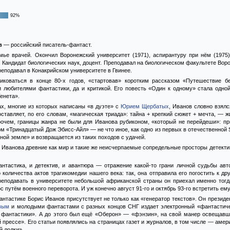
92%
в
— российский писатель-фантаст.
мье врачей. Окончил Воронежский университет (1971), аспирантуру при нём (1975)
 Кандидат биологических наук, доцент. Преподавал на биологическом факультете Воро
преподавал в Конакрийском университете в Гвинее.
иковаться в конце 80-х годов, «стартовав» коротким рассказом «Путешествие 
 любителями фантастики, да и критикой. Его повесть «Один к одному» стала одной
енета».
ах, многие из которых написаны «в дуэте» с
Юрием Щербатых
, Иванов словно взялс
оставляет, по его словам, «магическая триада»: тайна + крепкий сюжет + мечта, —
очем, границы жанра не были для Иванова рубиконом, «который не перейдеши»: п
м «Тринадцатый Дож Эбисс-Айл» — не что иное, как одно из первых в отечественной 
ной земле» и возвращается из таких походов с удачей.
 Иванова древние как мир и такие же неисчерпаемые сопредельные просторы детектив
нтастика, и детектив, и авантюра — отражение какой-то грани личной судьбы авт
количества актов трагикомедии нашего века: так, она отправила его погостить к др
преподавать в университете небольшой африканской страны он приехал именно тогд
с путём военного переворота. И уж конечно август 91-го и октябрь 93-го встретить 
антастике Борис Иванов присутствует не только как «генератор текстов». Он презид
вым
и молодыми фантастами с разных концов СНГ издает электронный «фантастиче
 фантастики». А до этого был ещё «Оберон» — «фэнзин», на свой манер освещавш
 прессе». Его статьи появлялись на страницах газет и журналов, в том числе — аме
й лодки».