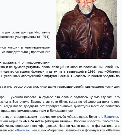
 и докторантуру при Институте
нежского университета (с 1971);
белой мыши» и мини-триллером
 из победительниц престижного
я доказать, что «классическая»,
 жива и не думает уступать своих позиций ни «новым волнам», ни новейшим
ричудливо смешаны фэнтези и детектив в вышедшей в 1996 году «Обители
SF успешных «погружений в виртуальность». Писатель не боится бродить по
а и плутовского романа, никогда не теряющие своей привлекательности для
ора — учёного-биолога. А судьба эта словно задалась целью сделать его
узьям в Восточную Европу в августе 68-го, когда по её дорогам покатились
а, когда после двадцати лет «прогрессивной» диктатуры местное воинство
ему пришлось командированным в Белокаменную.
ентствует в воронежском творческом клубе «Созвездие». Вместе с
Василием
ский журнал» «RARA AVIS» («Редкая птица»). Хорошо известен любителям
ий жизнь современного «фэндома». Иванов часто пишет о фантастике и в
риканского
«Локуса»
, немецких «Черепков Вавилона» и французской «Жёлтой