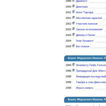
1999
Джейтест
2000
Диаспора
2001
Агент Тартара
2001
Абсолютная гарантия
2002
Участник поисков
2003
Законы исчезновения
2004
Джокер и Палач
2004
Знак Лукавого
2005
Бог гномов
Борис Фёдорович Иванов. П
1994
Strawberry Fields Foreve
1996
Тринадцатый Дож Эбисс
1998
Ликвидация последстви
1998
Тамара и злая Джессика
1999
Игра в смерть
Борис Фёдорович Иванов. Р