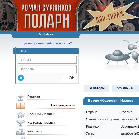
fantlab ru
регистрация
|
забыли пароль?
вход
OK
◄ авторы
отзывы (48)
Главная
Борис Фёдорович Иванов
Авторы, книги
Страна:
Россия
Новинки и планы
Языки произведений:
русский (42
Награды, премии
Родился:
30 января 1
Рейтинги
Умер:
декабрь 201