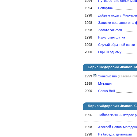
1994
Путешествие белой мы
1994
Репортаж
1998
Добрые люди с Мируары
1998
Записки посланного на 
1998
Золото эльфов
1998
Идиотская шутка
1998
Случай обратной связи
2000
Один к одному
Борис Фёдорович Иванов. 
1999
Знакомство
(сетевая пу
1999
Мутация
2000
Casus Belli
Борис Фёдорович Иванов. С
1996
Тайная жизнь и второе 
1998
Алексей Попов-Магадан
1998
Из бесед с демонами