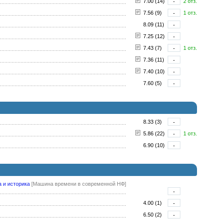
7.00 (14)
-
2 отз.
7.56 (9)
-
1 отз.
8.09 (11)
-
7.25 (12)
-
7.43 (7)
-
1 отз.
7.36 (11)
-
7.40 (10)
-
7.60 (5)
-
8.33 (3)
-
5.86 (22)
-
1 отз.
6.90 (10)
-
 и историка
[Машина времени в современной НФ]
-
4.00 (1)
-
6.50 (2)
-