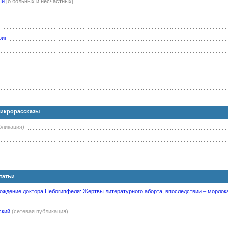
ши
[о больных и несчастных]
фиг
Микрорассказы
бликация)
татьи
рождение доктора Небогипфеля: Жертвы литературного аборта, впоследствии – морлока
ский
(сетевая публикация)