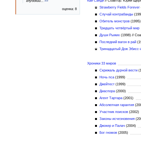
Кай Санди
//
Соавтор: Юрий Ще
глубокий
...
>>
Strawberry Fields Forever
оценка: 8
Случай контрабанды
(19
Обитель монстров
(1995
Тридцать четвёртый мир
Души Рыжих
(1998)
//
Соа
Последний вагон в рай
(1
Тринадцатый Дож Эбисс-
Хроники 33 миров
Скрижаль дурной вести
(
Ночь пса
(1999)
Джейтест
(1999)
Диаспора
(2000)
Агент Тартара
(2001)
Абсолютная гарантия
(20
Участник поисков
(2002)
Законы исчезновения
(2
Джокер и Палач
(2004)
Бог гномов
(2005)