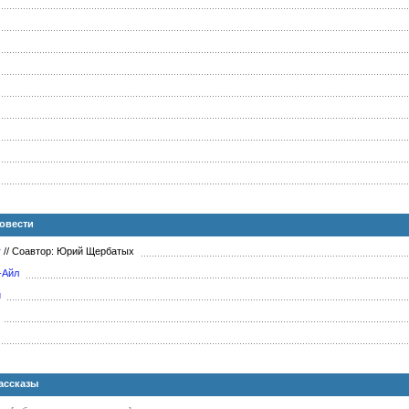
овести
r
//
Соавтор: Юрий Щербатых
-Айл
й
ассказы