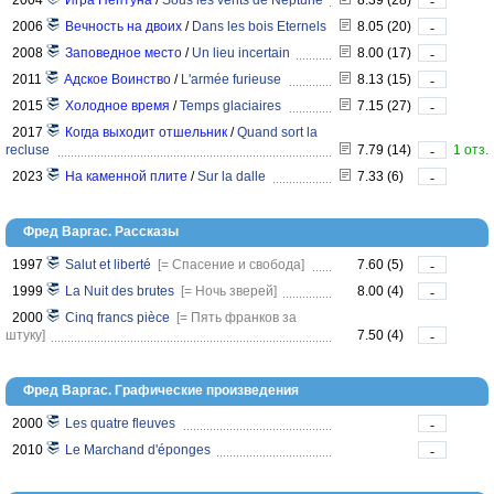
2004
Игра Нептуна
/
Sous les vents de Neptune
8.39 (28)
-
2006
Вечность на двоих
/
Dans les bois Eternels
8.05 (20)
-
2008
Заповедное место
/
Un lieu incertain
8.00 (17)
-
2011
Адское Воинство
/
L'armée furieuse
8.13 (15)
-
2015
Холодное время
/
Temps glaciaires
7.15 (27)
-
2017
Когда выходит отшельник
/
Quand sort la
recluse
7.79 (14)
1 отз.
-
2023
На каменной плите
/
Sur la dalle
7.33 (6)
-
Фред Варгас. Рассказы
1997
Salut et liberté
[= Спасение и свобода]
7.60 (5)
-
1999
La Nuit des brutes
[= Ночь зверей]
8.00 (4)
-
2000
Cinq francs pièce
[= Пять франков за
штуку]
7.50 (4)
-
Фред Варгас. Графические произведения
2000
Les quatre fleuves
-
2010
Le Marchand d'éponges
-