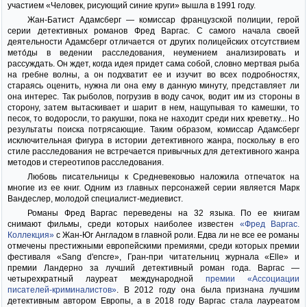
участием «Человек, рисующий синие круги» вышла в 1991 году.
Жан-Батист Адамcберг — комиссар французской полиции, герой
серии детективных романов Фред Варгас. С самого начала своей
деятельности Адамcберг отличается от других полицейских отсутствием
мето́ды в ведении расследования, неумением анализировать и
рассуждать. Он ждет, когда идея придет сама собой, словно мертвая рыба
на гребне волны, а он подхватит ее и изучит во всех подробностях,
стараясь оценить, нужна ли она ему в данную минуту, представляет ли
она интерес. Так рыболов, погрузив в воду сачок, водит им из стороны в
сторону, затем вытаскивает и шарит в нем, нащупывая то камешки, то
песок, то водоросли, то ракушки, пока не находит среди них креветку... Но
результаты поиска потрясающие. Таким образом, комиссар Адамcберг
исключительная фигура в истории детективного жанра, поскольку в его
стиле расследования не встречается привычных для детективного жанра
методов и стереотипов расследования.
Любовь писательницы к Средневековью наложила отпечаток на
многие из ее книг. Одним из главных персонажей серии является Марк
Вандеслер, молодой специалист-медиевист.
Романы Фред Варгас переведены на 32 языка. По ее книгам
снимают фильмы, среди которых наиболее известен
«Фред Варгас.
Коллекция»
с Жан-Юг Англадом в главной роли. Едва ли не все ее романы
отмечены престижными европейскими премиями, среди которых премии
фестиваля «Sang d'encre», Гран-при читательниц журнала «Elle» и
премии Ландерно за лучший детективный роман года. Варгас —
четырехкратный лауреат международной
премии «Ассоциации
писателей-криминалистов»
. В 2012 году она была признана лучшим
детективным автором Европы, а в 2018 году Варгас стала лауреатом