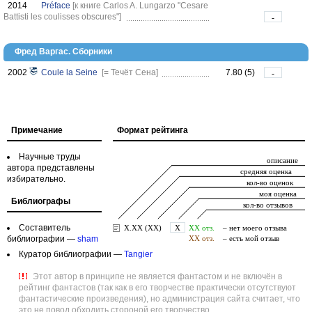
2014
Préface
[к книге Carlos A. Lungarzo "Cesare
Battisti les coulisses obscures"]
-
Фред Варгас. Сборники
2002
Coule la Seine
[= Течёт Сена]
7.80 (5)
-
Примечание
Формат рейтинга
Научные труды
автора представлены
избирательно.
Библиографы
Составитель
библиографии —
sham
Куратор библиографии —
Tangier
Этот автор в принципе не является фантастом и не включён в
рейтинг фантастов (так как в его творчестве практически отсутствуют
фантастические произведения), но администрация сайта считает, что
это не повод обходить стороной его творчество.