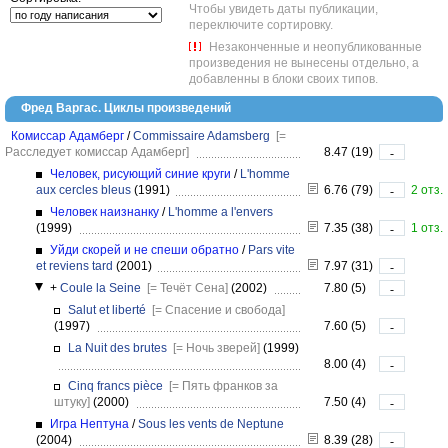
Чтобы увидеть даты публикации,
переключите сортировку.
Незаконченные и неопубликованные
произведения не вынесены отдельно, а
добавленны в блоки своих типов.
Фред Варгас. Циклы произведений
Комиссар Адамберг
/
Commissaire Adamsberg
[=
Расследует комиссар Адамберг]
8.47 (19)
-
Человек, рисующий синие круги
/
L'homme
aux cercles bleus
(1991)
6.76 (79)
2 отз.
-
Человек наизнанку
/
L'homme a l'envers
(1999)
7.35 (38)
1 отз.
-
Уйди скорей и не спеши обратно
/
Pars vite
et reviens tard
(2001)
7.97 (31)
-
+
Coule la Seine
[= Течёт Сена]
(2002)
7.80 (5)
-
Salut et liberté
[= Спасение и свобода]
(1997)
7.60 (5)
-
La Nuit des brutes
[= Ночь зверей]
(1999)
8.00 (4)
-
Cinq francs pièce
[= Пять франков за
штуку]
(2000)
7.50 (4)
-
Игра Нептуна
/
Sous les vents de Neptune
(2004)
8.39 (28)
-