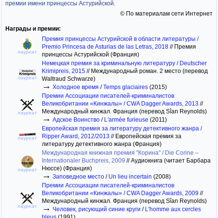
премии имени принцессы Астурийской
.
© По материалам сети Интернет
Награды и премии:
Премия принцессы Астурийской в области литературы /
Premio Princesa de Asturias de las Letras, 2018
//
Премия
лауреат
принцессы Астурийской (Франция)
Немецкая премия за криминальную литературу / Deutscher
Krimipreis, 2015
//
Международный роман. 2 место (перевод
лауреат
Waltraud Schwarze)
→
Холодное время
/
Temps glaciaires
(2015)
Премии Ассоциации писателей-криминалистов
Великобритании «Кинжалы» / CWA Dagger Awards, 2013
//
Международный кинжал. Франция (перевод Sîan Reynolds)
лауреат
→
Адское Воинство
/
L'armée furieuse
(2011)
Европейская премия за литературу детективного жанра /
Ripper Award, 2012/2013
//
Европейская премия за
лауреат
литературу детективного жанра (Франция)
Международная книжная премия "Корина" / Die Corine –
Internationaler Buchpreis, 2009
//
Аудиокнига (читает Барбара
Нюссе) (Франция)
лауреат
→
Заповедное место
/
Un lieu incertain
(2008)
Премии Ассоциации писателей-криминалистов
Великобритании «Кинжалы» / CWA Dagger Awards, 2009
//
Международный кинжал. Франция (перевод Sîan Reynolds)
→
лауреат
Человек, рисующий синие круги
/
L'homme aux cercles
bleus
(1991)