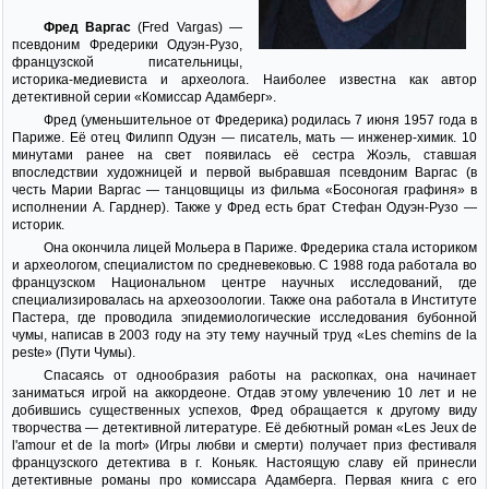
Фред Варгас
(Fred Vargas) —
псевдоним Фредерики Одуэн-Рузо,
французской писательницы,
историка-медиевиста и археолога. Наиболее известна как автор
детективной серии «Комиссар Адамберг».
Фред (уменьшительное от Фредерика) родилась 7 июня 1957 года в
Париже. Её отец Филипп Одуэн — писатель, мать — инженер-химик. 10
минутами ранее на свет появилась её сестра Жоэль, ставшая
впоследствии художницей и первой выбравшая псевдоним Варгас (в
честь Марии Варгас — танцовщицы из фильма «Босоногая графиня» в
исполнении А. Гарднер). Также у Фред есть брат Стефан Одуэн-Рузо —
историк.
Она окончила лицей Мольера в Париже. Фредерика стала историком
и археологом, специалистом по средневековью. С 1988 года работала во
французском Национальном центре научных исследований, где
специализировалась на археозоологии. Также она работала в Институте
Пастера, где проводила эпидемиологические исследования бубонной
чумы, написав в 2003 году на эту тему научный труд «Les chemins de la
peste» (Пути Чумы).
Спасаясь от однообразия работы на раскопках, она начинает
заниматься игрой на аккордеоне. Отдав этому увлечению 10 лет и не
добившись существенных успехов, Фред обращается к другому виду
творчества — детективной литературе. Её дебютный роман «Les Jeux de
l'amour et de la mort» (Игры любви и смерти) получает приз фестиваля
французского детектива в г. Коньяк. Настоящую славу ей принесли
детективные романы про комиссара Адамберга. Первая книга с его