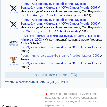
Премии Ассоциации писателей-криминалистов
Великобритании «Кинжалы» / CWA Dagger Awards, 2007
//
Международный кинжал. Франция (перевод Sîan Reynolds)
лауреат
→
Игра Нептуна
/
Sous les vents de Neptune
(2004)
Премии Ассоциации писателей-криминалистов
Великобритании «Кинжалы» / CWA Dagger Awards, 2006
//
Международный кинжал. Франция (перевод Sîan Reynolds)
лауреат
→
Мёртвые, вставайте!
/
Debout les morts
(1995)
Немецкая премия за криминальную литературу / Deutscher
Krimipreis, 2003
//
Международный роман. 1 место (перевод
Tobias Scheffel)
лауреат
→
Уйди скорей и не спеши обратно
/
Pars vite et reviens tard
(2001)
Премия книготорговцев (Франция) / Prix des libraires, 2002
//
Роман
→
Уйди скорей и не спеши обратно
/
Pars vite et reviens tard
лауреат
(2001)
показать все премии (13)
страница всех премий и номинаций (21 шт.) >>
Для данного автора по умолчанию
показываются в первую очередь даты
написания произведений - они указаны
серым цветом.
Сортировка: