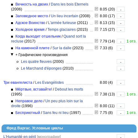
Вечность на двоих
/
Dans les bois Eternels
(2006)
8.05 (20)
-
Заповедное место
/
Un lieu incertain
(2008)
8.00 (17)
-
Адское Воинство
/
L'armée furieuse
(2011)
8.13 (15)
-
Холодное время
/
Temps glaciaires
(2015)
7.15 (27)
-
Когда выходит отшельник
/
Quand sort la
recluse
(2017)
7.79 (14)
1 отз.
-
На каменной плите
/
Sur la dalle
(2023)
7.33 (6)
-
+ Графические произведения
Les quatre fleuves
(2000)
-
Le Marchand d'éponges
(2010)
-
Три евангелиста
/
Les Evangélistes
8.00 (4)
-
Мёртвые, вставайте!
/
Debout les morts
(1995)
7.38 (13)
1 отз.
-
Неправое дело
/
Un peu plus loin sur la
droite
(1996)
8.00 (11)
-
Бесприютный
/
Sans feu ni lieu
(1997)
7.75 (8)
1 отз.
-
Фред Варгас. Условные циклы
L'Humanité en péril
[монографии]
-