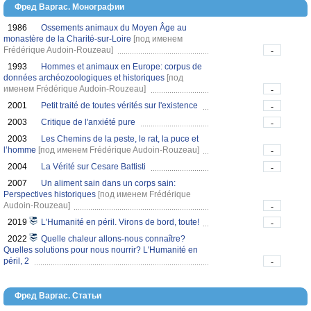
Фред Варгас. Монографии
1986
Ossements animaux du Moyen Âge au
monastère de la Charité-sur-Loire
[под именем
Frédérique Audoin-Rouzeau]
-
1993
Hommes et animaux en Europe: corpus de
données archéozoologiques et historiques
[под
именем Frédérique Audoin-Rouzeau]
-
2001
Petit traité de toutes vérités sur l'existence
-
2003
Critique de l'anxiété pure
-
2003
Les Chemins de la peste, le rat, la puce et
l’homme
[под именем Frédérique Audoin-Rouzeau]
-
2004
La Vérité sur Cesare Battisti
-
2007
Un aliment sain dans un corps sain:
Perspectives historiques
[под именем Frédérique
Audoin-Rouzeau]
-
2019
L'Humanité en péril. Virons de bord, toute!
-
2022
Quelle chaleur allons-nous connaître?
Quelles solutions pour nous nourrir? L'Humanité en
péril, 2
-
Фред Варгас. Статьи