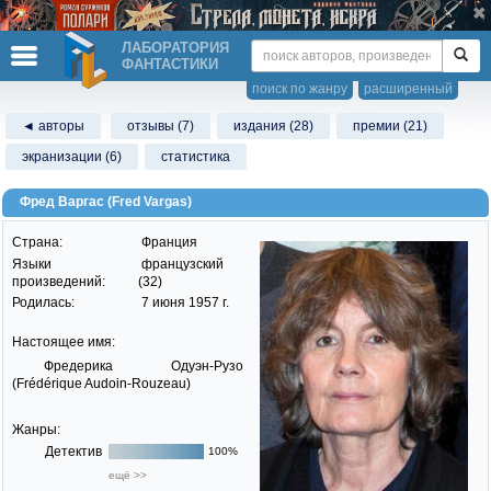
ЛАБОРАТОРИЯ
ФАНТАСТИКИ
поиск по жанру
расширенный
◄ авторы
отзывы (7)
издания (28)
премии (21)
экранизации (6)
статистика
Фред Варгас (Fred Vargas)
Страна:
Франция
Языки
французский
произведений:
(32)
Родилась:
7 июня 1957 г.
Настоящее имя:
Фредерика Одуэн-Рузо
(Frédérique Audoin-Rouzeau)
Жанры:
Детектив
100%
ещё >>